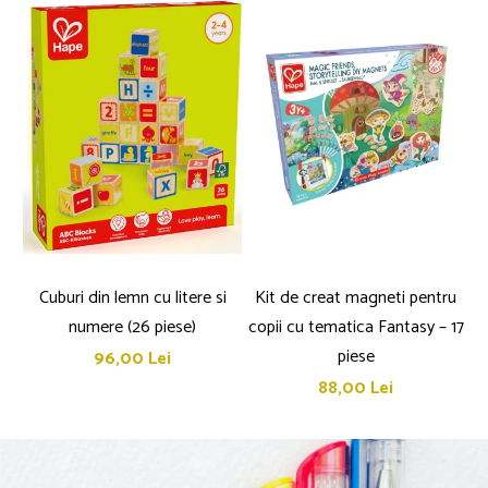
Culori acrilice
Culori în ulei
Pensule
Plastilină
Tempera și Guașe
Tăiere și lipire
Foarfeci
Lipici
Cuburi din lemn cu litere si
Kit de creat magneti pentru
K
numere (26 piese)
copii cu tematica Fantasy – 17
c
piese
96,00 Lei
88,00 Lei