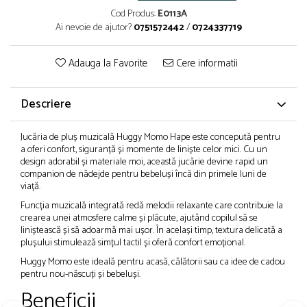
Cod Produs:
E0113A
Brush Pen-uri
Ai nevoie de ajutor?
0751572442
/
0724337719
Carioci
Creioane cerate
Adauga la Favorite
Cere informatii
Creioane colorate
Creioane mecanice
Descriere
Linere
Markere
Jucăria de pluș muzicală Huggy Momo Hape este concepută pentru
Mine pentru creioane mecanice
a oferi confort, siguranță și momente de liniște celor mici. Cu un
Pixuri
design adorabil și materiale moi, această jucărie devine rapid un
companion de nădejde pentru bebeluși încă din primele luni de
Rezerve stilouri
viață.
Rollere
Funcția muzicală integrată redă melodii relaxante care contribuie la
Stilouri
crearea unei atmosfere calme și plăcute, ajutând copilul să se
Măsurare și trasare
liniștească și să adoarmă mai ușor. În același timp, textura delicată a
plușului stimulează simțul tactil și oferă confort emoțional.
Rigle
Huggy Momo este ideală pentru acasă, călătorii sau ca idee de cadou
Organizare și Arhivare
pentru nou-născuți și bebeluși.
Accesorii de organizare
Beneficii
Bibliorafturi