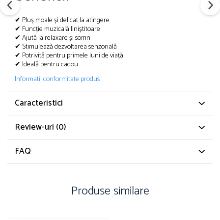
Caiete mecanice
✔ Pluș moale și delicat la atingere
Clipboard-uri
✔ Funcție muzicală liniștitoare
Dosare Carton
✔ Ajută la relaxare și somn
✔ Stimulează dezvoltarea senzorială
Dosare Plastic
✔ Potrivită pentru primele luni de viață
Folii de protecție
✔ Ideală pentru cadou
Mape
Informatii conformitate produs
Penare
Caracteristici
Penare cu doua compartimente
Penare cu trei compartimente
Review-uri
(0)
Penare cu un compartiment
Penare echipate
FAQ
Penare neechipate
Pictură și desen
Accesorii pentru pictură
Produse similare
Acuarele
Creioane grafit și cărbune