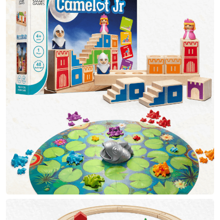
Brush Pen-uri
Carioci
Creioane cerate
Creioane colorate
Creioane mecanice
Linere
Markere
Mine pentru creioane mecanice
Pixuri
Rezerve stilouri
Rollere
Stilouri
Măsurare și trasare
Rigle
Organizare și Arhivare
Accesorii de organizare
Bibliorafturi