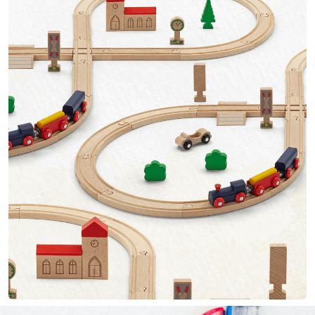
Caiete mecanice
Clipboard-uri
Dosare Carton
Dosare Plastic
Folii de protecție
Mape
Penare
Penare cu doua compartimente
Penare cu trei compartimente
Penare cu un compartiment
Penare echipate
Penare neechipate
Pictură și desen
Accesorii pentru pictură
Acuarele
Creioane grafit și cărbune