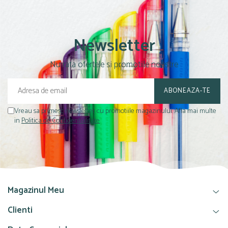
Culori acrilice
Culori în ulei
Pensule
Newsletter
Plastilină
Tempera și Guașe
Nu rata ofertele si promotiile noastre
Tăiere și lipire
Foarfeci
Lipici
Vreau sa primesc newsletter cu promotiile magazinului. Afla mai multe
in
Politica de Confidentialitate
Magazinul Meu
Clienti