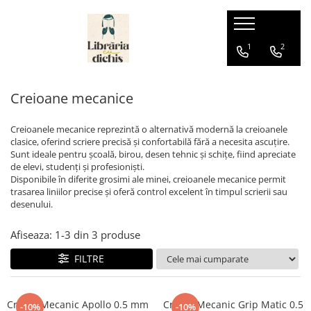
Papetărie
Ghiozdane
Hape
1
2
Accesorii școlare
Ghiozdane cu Roți
Jucării pentru Bebeluși
Creioane mecanice
Numărători
Ghiozdane Ergonomice
Ascuțire și ștergere
Ghiozdane grădiniță
Creioanele mecanice reprezintă o alternativă modernă la creioanele
Ascuțitori
Ghiozdane școală
clasice, oferind scriere precisă și confortabilă fără a necesita ascuțire.
Corectoare
Sunt ideale pentru școală, birou, desen tehnic și schițe, fiind apreciate
Ghiozdane Clasa Pregătitoare
de elevi, studenți și profesioniști.
Radiere
Ghiozdane Clasele I-IV
Disponibile în diferite grosimi ale minei, creioanele mecanice permit
Birotică și organizare birou
trasarea liniilor precise și oferă control excelent în timpul scrierii sau
Ghiozdane Gimnaziu și Liceu
desenului.
Agrafe de birou
Benzi adezive
Afiseaza:
1-
3
din
3
produse
Capsatoare
FILTRE
Capse
Decapsatoare
Perforatoare
Creion Mecanic Apollo 0.5 mm
Creion Mecanic Grip Matic 0.5
-10%
-10%