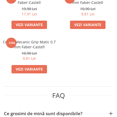
Faber-Castell
mm Faber-Castell
Suporturi și organizatoare de birou
19,90 Lei
10,90 Lei
Caiete și Blocuri
17,91 Lei
9,81 Lei
Blocnotesuri
VEZI VARIANTE
VEZI VARIANTE
Blocuri de desen
Caiete Biologie
Caiete cu Spirală
Creion Mecanic Grip Matic 0.7
-10%
Caiete Dictando
mm Faber-Castell
Caiete Geografie
10,90 Lei
9,81 Lei
Caiete Matematica
Caiete Muzică
VEZI VARIANTE
Caiete Studențești
Caiete Tip I
Caiete Tip II
Caiete Velin
FAQ
Vocabulare
Calculatoare
Ce grosimi de mină sunt disponibile?
Instrumente de scris și desen