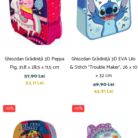
Pensule
Plastilină
Tempera și Guașe
Tăiere și lipire
Foarfeci
Lipici
Ghiozdan Grădiniță 3D Peppa
Ghiozdan Grădiniță 3D EVA Lilo
Pig, 31,8 × 28,5 × 11,5 cm
& Stitch "Trouble Maker", 26 × 10
× 32 cm
57,90 Lei
52,11 Lei
49,90 Lei
44,91 Lei
-10%
-10%