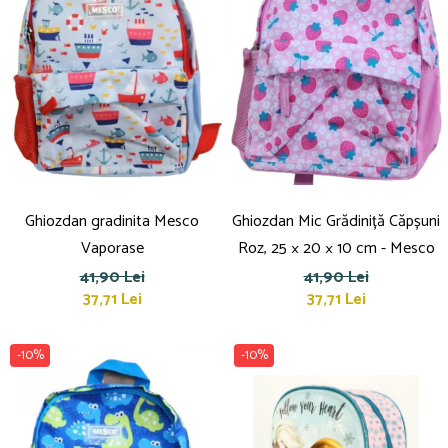
Ghiozdan gradinita Mesco
Ghiozdan Mic Grădiniță Căpșuni
Vaporase
Roz, 25 × 20 × 10 cm - Mesco
41,90 Lei
41,90 Lei
37,71 Lei
37,71 Lei
-10%
-10%