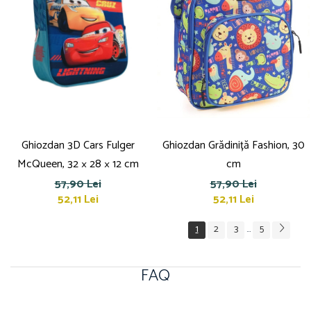
Ghiozdan 3D Cars Fulger
Ghiozdan Grădiniță Fashion, 30
McQueen, 32 × 28 × 12 cm
cm
57,90 Lei
57,90 Lei
52,11 Lei
52,11 Lei
1
2
3
5
...
FAQ