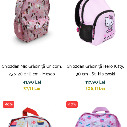
Ghiozdan Mic Grădiniță Unicorn,
Ghiozdan Grădiniță Hello Kitty,
25 × 20 × 10 cm - Mesco
30 cm - St. Majewski
41,90 Lei
117,90 Lei
37,71 Lei
106,11 Lei
-10%
-10%