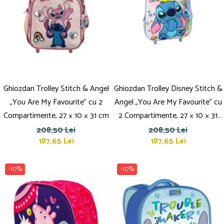
Dosare Carton
Dosare Plastic
Folii de protecție
Mape
Penare
Penare cu doua compartimente
Ghiozdan Trolley Stitch & Angel
Ghiozdan Trolley Disney Stitch &
Penare cu trei compartimente
„You Are My Favourite” cu 2
Angel „You Are My Favourite” cu
Penare cu un compartiment
Compartimente, 27 × 10 × 31 cm
2 Compartimente, 27 × 10 × 31
Penare echipate
cm
208,50 Lei
208,50 Lei
Penare neechipate
187,65 Lei
187,65 Lei
Pictură și desen
Accesorii pentru pictură
-10%
-10%
Acuarele
Creioane grafit și cărbune
Culori acrilice
Culori în ulei