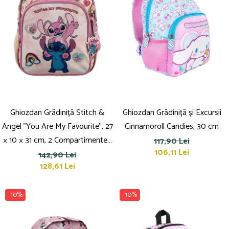
Ghiozdan Grădiniță Stitch &
Ghiozdan Grădiniță și Excursii
Angel "You Are My Favourite", 27
Cinnamoroll Candies, 30 cm
× 10 × 31 cm, 2 Compartimente -
117,90 Lei
106,11 Lei
Must
142,90 Lei
128,61 Lei
-10%
-10%