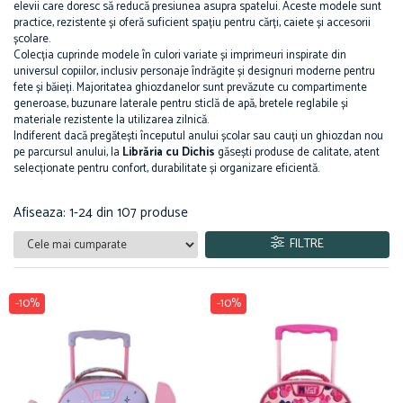
elevii care doresc să reducă presiunea asupra spatelui. Aceste modele sunt
Blocnotesuri
practice, rezistente și oferă suficient spațiu pentru cărți, caiete și accesorii
Blocuri de desen
școlare.
Colecția cuprinde modele în culori variate și imprimeuri inspirate din
Caiete Biologie
universul copiilor, inclusiv personaje îndrăgite și designuri moderne pentru
Caiete cu Spirală
fete și băieți. Majoritatea ghiozdanelor sunt prevăzute cu compartimente
generoase, buzunare laterale pentru sticlă de apă, bretele reglabile și
Caiete Dictando
materiale rezistente la utilizarea zilnică.
Caiete Geografie
Indiferent dacă pregătești începutul anului școlar sau cauți un ghiozdan nou
pe parcursul anului, la
Librăria cu Dichis
găsești produse de calitate, atent
Caiete Matematica
selecționate pentru confort, durabilitate și organizare eficientă.
Caiete Muzică
Caiete Studențești
Afiseaza:
1-
24
din
107
produse
Caiete Tip I
FILTRE
Caiete Tip II
Caiete Velin
Vocabulare
-10%
-10%
Calculatoare
Instrumente de scris și desen
Brush Pen-uri
Carioci