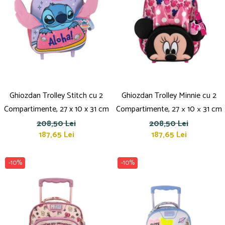
Creioane cerate
Creioane colorate
Creioane mecanice
Linere
Markere
Mine pentru creioane mecanice
Pixuri
Ghiozdan Trolley Stitch cu 2
Ghiozdan Trolley Minnie cu 2
Rezerve stilouri
Compartimente, 27 x 10 x 31 cm
Compartimente, 27 × 10 × 31 cm
Rollere
208,50 Lei
208,50 Lei
Stilouri
187,65 Lei
187,65 Lei
Măsurare și trasare
Rigle
-10%
-10%
Organizare și Arhivare
Accesorii de organizare
Bibliorafturi
Caiete mecanice
Clipboard-uri