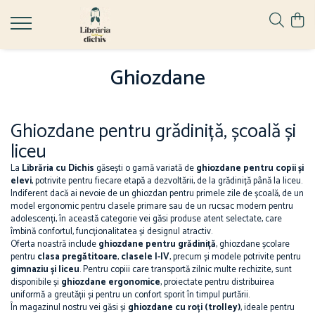
Papetărie
Ghiozdane
Hape
Ghiozdane
Accesorii școlare
Ghiozdane cu Roți
Jucării pentru Bebeluși
Numărători
Ghiozdane Ergonomice
Ascuțire și ștergere
Ghiozdane grădiniță
Ghiozdane pentru grădiniță, școală și
Ascuțitori
Ghiozdane școală
liceu
Corectoare
Ghiozdane Clasa Pregătitoare
La
Librăria cu Dichis
găsești o gamă variată de
ghiozdane pentru copii și
Radiere
Ghiozdane Clasele I-IV
elevi
, potrivite pentru fiecare etapă a dezvoltării, de la grădiniță până la liceu.
Birotică și organizare birou
Indiferent dacă ai nevoie de un ghiozdan pentru primele zile de școală, de un
Ghiozdane Gimnaziu și Liceu
model ergonomic pentru clasele primare sau de un rucsac modern pentru
Agrafe de birou
adolescenți, în această categorie vei găsi produse atent selectate, care
Benzi adezive
îmbină confortul, funcționalitatea și designul atractiv.
Oferta noastră include
ghiozdane pentru grădiniță
, ghiozdane școlare
Capsatoare
pentru
clasa pregătitoare
,
clasele I-IV
, precum și modele potrivite pentru
Perforatoare
gimnaziu și liceu
. Pentru copiii care transportă zilnic multe rechizite, sunt
disponibile și
ghiozdane ergonomice
, proiectate pentru distribuirea
Suporturi și organizatoare de birou
uniformă a greutății și pentru un confort sporit în timpul purtării.
Caiete și Blocuri
În magazinul nostru vei găsi și
ghiozdane cu roți (trolley)
, ideale pentru