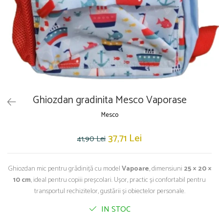
Blocnotesuri
Blocuri de desen
Caiete Biologie
Caiete cu Spirală
Caiete Dictando
Caiete Geografie
Caiete Matematica
Caiete Muzică
Ghiozdan gradinita Mesco Vaporase
Caiete Studențești
Mesco
Caiete Tip I
Caiete Tip II
37,71 Lei
41,90 Lei
Caiete Velin
Vocabulare
Ghiozdan mic pentru grădiniță cu model
Vapoare
, dimensiuni
25 × 20 ×
Calculatoare
10 cm
, ideal pentru copiii preșcolari. Ușor, practic și confortabil pentru
Instrumente de scris și desen
transportul rechizitelor, gustării și obiectelor personale.
Brush Pen-uri
IN STOC
Carioci