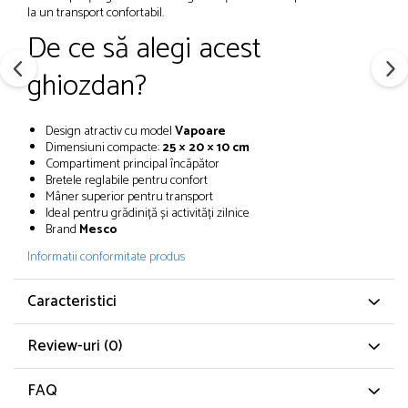
la un transport confortabil.
Dosare Carton
De ce să alegi acest
Dosare Plastic
Folii de protecție
ghiozdan?
Mape
Penare
Design atractiv cu model
Vapoare
Penare cu doua compartimente
Dimensiuni compacte:
25 × 20 × 10 cm
Compartiment principal încăpător
Penare cu trei compartimente
Bretele reglabile pentru confort
Penare cu un compartiment
Mâner superior pentru transport
Ideal pentru grădiniță și activități zilnice
Penare echipate
Brand
Mesco
Penare neechipate
Informatii conformitate produs
Pictură și desen
Accesorii pentru pictură
Caracteristici
Acuarele
Creioane grafit și cărbune
Review-uri
(0)
Culori acrilice
Culori în ulei
FAQ