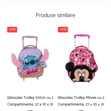
Pensule
Plastilină
Produse similare
Tempera și Guașe
Tăiere și lipire
Foarfeci
-10%
-10%
Lipici
Ghiozdan Trolley Stitch cu 2
Ghiozdan Trolley Minnie cu 2
Compartimente, 27 x 10 x 31
Compartimente, 27 × 10 × 31
An