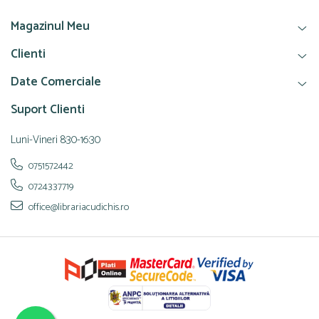
Magazinul Meu
Clienti
Date Comerciale
Suport Clienti
Luni-Vineri 8:30-16:30
0751572442
0724337719
office@librariacudichis.ro