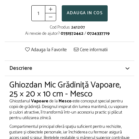
Creioane cerate
ADAUGA IN COS
Creioane colorate
Creioane mecanice
Cod Produs:
241207
Linere
Ai nevoie de ajutor?
0751572442
/
0724337719
Markere
Mine pentru creioane mecanice
Adauga la Favorite
Cere informatii
Pixuri
Rezerve stilouri
Descriere
Rollere
Stilouri
Ghiozdan Mic Grădiniță Vapoare,
Măsurare și trasare
25 × 20 × 10 cm - Mesco
Rigle
Ghiozdanul
Vapoare
de la
Mesco
este conceput special pentru
Organizare și Arhivare
copiii de grădiniță. Designul inspirat din lumea maritimă, cu vapoare
și culori atractive, îl transformă într-un accesoriu practic și plăcut
Accesorii de organizare
pentru utilizarea zilnică.
Bibliorafturi
Compartimentul principal oferă spațiu suficient pentru rechizite,
Caiete mecanice
gustare și obiectele personale, iar închiderea cu fermoar asigură
acces rapid și sigur. Bretelele reglabile și mânerul superior contribuie
Clipboard-uri