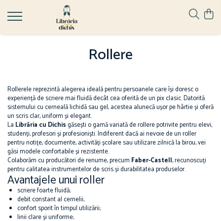
Papetărie
Ghiozdane
Hape
Rollere
Accesorii școlare
Ghiozdane cu Roți
Jucării pentru Bebeluși
Numărători
Ghiozdane Ergonomice
Ascuțire și ștergere
Ghiozdane grădiniță
Rollerele reprezintă alegerea ideală pentru persoanele care își doresc o
Ascuțitori
Ghiozdane școală
experiență de scriere mai fluidă decât cea oferită de un pix clasic. Datorită
sistemului cu cerneală lichidă sau gel, acestea alunecă ușor pe hârtie și oferă
Corectoare
Ghiozdane Clasa Pregătitoare
un scris clar, uniform și elegant.
Radiere
La
Librăria cu Dichis
găsești o gamă variată de rollere potrivite pentru elevi,
Ghiozdane Clasele I-IV
studenți, profesori și profesioniști. Indiferent dacă ai nevoie de un roller
Birotică și organizare birou
Ghiozdane Gimnaziu și Liceu
pentru notițe, documente, activități școlare sau utilizare zilnică la birou, vei
Agrafe de birou
găsi modele confortabile și rezistente.
Colaborăm cu producători de renume, precum
Faber-Castell
, recunoscuți
Benzi adezive
pentru calitatea instrumentelor de scris și durabilitatea produselor.
Capsatoare
Avantajele unui roller
Capse
scriere foarte fluidă;
debit constant al cernelii;
Decapsatoare
confort sporit în timpul utilizării;
Perforatoare
linii clare și uniforme;