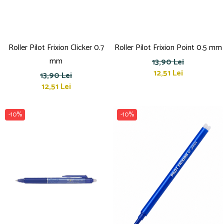
Culori acrilice
Culori în ulei
Pensule
Plastilină
Roller Pilot Frixion Clicker 0.7
Roller Pilot Frixion Point 0.5 mm
Tempera și Guașe
mm
13,90 Lei
Tăiere și lipire
12,51 Lei
13,90 Lei
Foarfeci
12,51 Lei
Lipici
-10%
-10%