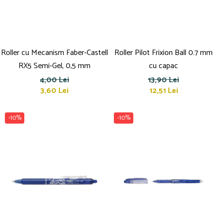
Caiete mecanice
Clipboard-uri
Dosare Carton
Dosare Plastic
Roller cu Mecanism Faber-Castell
Roller Pilot Frixion Ball 0.7 mm
Folii de protecție
RX5 Semi-Gel, 0,5 mm
cu capac
Mape
4,00 Lei
13,90 Lei
Penare
3,60 Lei
12,51 Lei
Penare cu doua compartimente
Penare cu trei compartimente
-10%
-10%
Penare cu un compartiment
Penare echipate
Penare neechipate
Pictură și desen
Accesorii pentru pictură
Acuarele
Creioane grafit și cărbune