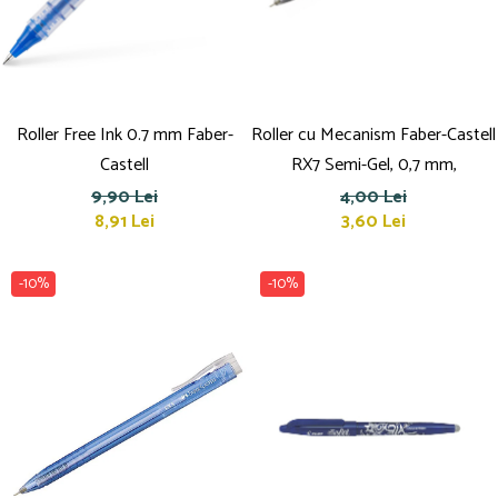
Brush Pen-uri
Carioci
Creioane cerate
Creioane colorate
Roller Free Ink 0.7 mm Faber-
Roller cu Mecanism Faber-Castell
Creioane mecanice
Castell
RX7 Semi-Gel, 0,7 mm,
Linere
9,90 Lei
4,00 Lei
Markere
8,91 Lei
3,60 Lei
Mine pentru creioane mecanice
Pixuri
Rezerve stilouri
-10%
-10%
Rollere
Stilouri
Măsurare și trasare
Rigle
Organizare și Arhivare
Accesorii de organizare
Bibliorafturi