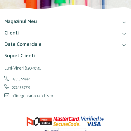
Magazinul Meu
Clienti
Date Comerciale
Suport Clienti
Luni-Vineri 8:30-16:30
0751572442
0724337719
office@librariacudichis.ro