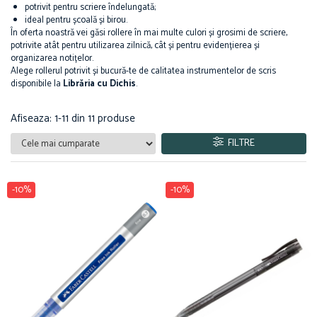
potrivit pentru scriere îndelungată;
Suporturi și organizatoare de birou
ideal pentru școală și birou.
Caiete și Blocuri
În oferta noastră vei găsi rollere în mai multe culori și grosimi de scriere,
potrivite atât pentru utilizarea zilnică, cât și pentru evidențierea și
Blocnotesuri
organizarea notițelor.
Blocuri de desen
Alege rollerul potrivit și bucură-te de calitatea instrumentelor de scris
disponibile la
Librăria cu Dichis
.
Caiete Biologie
Caiete cu Spirală
Afiseaza:
1-
11
din
11
produse
Caiete Dictando
Caiete Geografie
FILTRE
Caiete Matematica
Caiete Muzică
-10%
-10%
Caiete Studențești
Caiete Tip I
Caiete Tip II
Caiete Velin
Vocabulare
Calculatoare
Instrumente de scris și desen