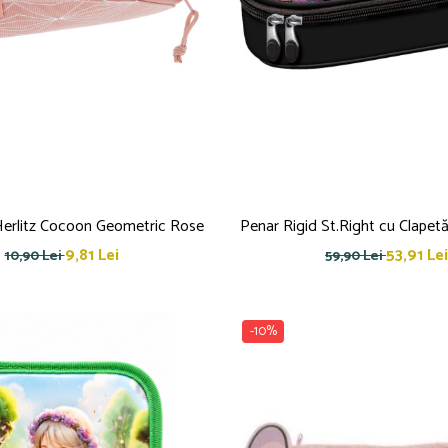
Herlitz Cocoon Geometric Rose
Penar Rigid St.Right cu Clapet
9,81 Lei
53,91 Lei
10,90 Lei
59,90 Lei
-10%