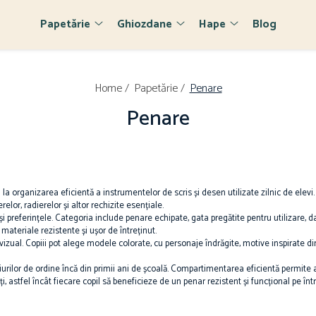
Papetărie
Ghiozdane
Hape
Blog
Home /
Papetărie /
Penare
Penare
a organizarea eficientă a instrumentelor de scris și desen utilizate zilnic de elevi. 
relor, radierelor și altor rechizite esențiale.
și preferințele. Categoria include penare echipate, gata pregătite pentru utilizare,
ateriale rezistente și ușor de întreținut.
izual. Copiii pot alege modele colorate, cu personaje îndrăgite, motive inspirate din
iurilor de ordine încă din primii ani de școală. Compartimentarea eficientă permite ac
, astfel încât fiecare copil să beneficieze de un penar rezistent și funcțional pe înt