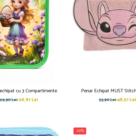
echipat cu 3 Compartimente
Penar Echipat MUST Stitc
26,91 Lei
48,51 Lei
29,90 Lei
53,90 Lei
-10%