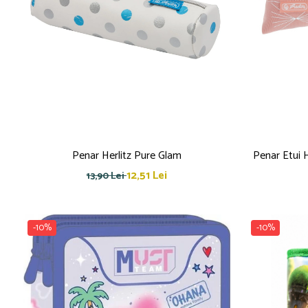
Pensule
Plastilină
Tempera și Guașe
Tăiere și lipire
Foarfeci
Lipici
Penar Herlitz Pure Glam
Penar Etui 
12,51 Lei
13,90 Lei
-10%
-10%