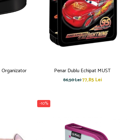
ă Organizator
Penar Dublu Echipat MUST
77,85 Lei
86,50 Lei
-10%