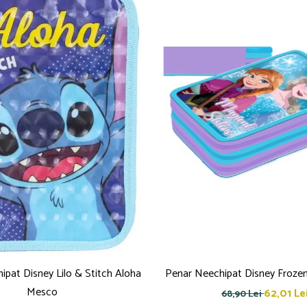
pat Disney Lilo & Stitch Aloha
Penar Neechipat Disney Frozen
Mesco
62,01 Le
68,90 Lei