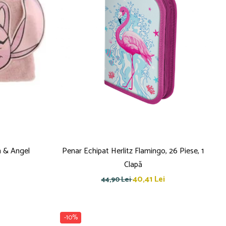
h & Angel
Penar Echipat Herlitz Flamingo, 26 Piese, 1
Clapă
40,41 Lei
44,90 Lei
-10%