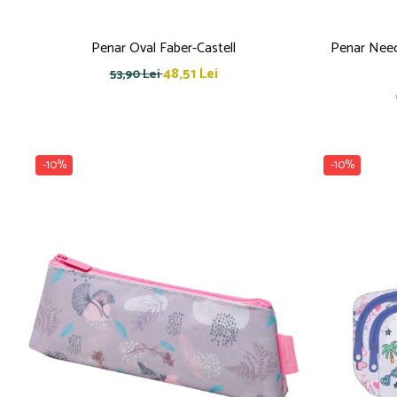
Creioane cerate
Creioane colorate
Penar Oval Faber-Castell
Penar Neec
Creioane mecanice
48,51 Lei
53,90 Lei
Linere
Markere
Mine pentru creioane mecanice
Pixuri
-10%
-10%
Rezerve stilouri
Rollere
Stilouri
Măsurare și trasare
Rigle
Organizare și Arhivare
Accesorii de organizare
Bibliorafturi
Caiete mecanice
Clipboard-uri