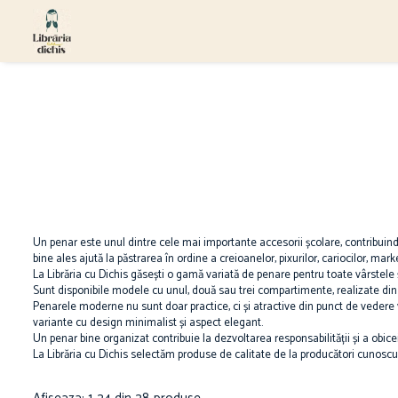
Papetărie
Ghiozdane
Hape
Accesorii școlare
Ghiozdane cu Roți
Jucării pentru Bebeluși
Numărători
Ghiozdane Ergonomice
Ascuțire și ștergere
Ghiozdane grădiniță
Ascuțitori
Ghiozdane școală
Corectoare
Ghiozdane Clasa Pregătitoare
Radiere
Ghiozdane Clasele I-IV
Birotică și organizare birou
Un penar este unul dintre cele mai importante accesorii școlare, contribuind l
Ghiozdane Gimnaziu și Liceu
bine ales ajută la păstrarea în ordine a creioanelor, pixurilor, cariocilor, marke
Agrafe de birou
La Librăria cu Dichis găsești o gamă variată de penare pentru toate vârstele 
Sunt disponibile modele cu unul, două sau trei compartimente, realizate din m
Benzi adezive
Penarele moderne nu sunt doar practice, ci și atractive din punct de vedere v
Capsatoare
variante cu design minimalist și aspect elegant.
Perforatoare
Un penar bine organizat contribuie la dezvoltarea responsabilității și a obice
La Librăria cu Dichis selectăm produse de calitate de la producători cunoscuți
Suporturi și organizatoare de birou
Caiete și Blocuri