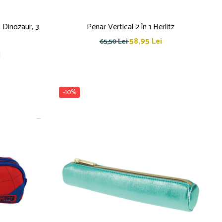
 Dinozaur, 3
Penar Vertical 2 în 1 Herlitz
58,95 Lei
65,50 Lei
i
-10%