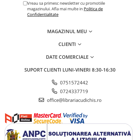
Vreau sa primesc newsletter cu promotiile
Dosare Carton
magazinului. Afla mai multe in
Politica de
Confidentialitate
Dosare Plastic
Folii de protecție
MAGAZINUL MEU
Mape
Penare
CLIENTI
Penare cu doua compartimente
DATE COMERCIALE
Penare cu trei compartimente
Penare cu un compartiment
SUPORT CLIENTI
LUNI-VINERI 8:30-16:30
Penare echipate
0751572442
Penare neechipate
Pictură și desen
0724337719
office@librariacudichis.ro
Accesorii pentru pictură
Acuarele
Creioane grafit și cărbune
Culori acrilice
Culori în ulei