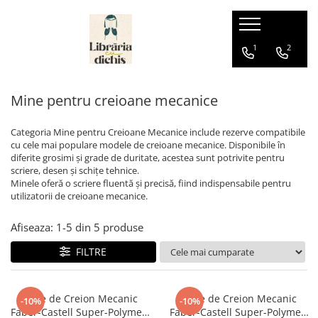
Papetărie
Ghiozdane
Hape
1
2
Accesorii școlare
Ghiozdane cu Roți
Jucării pentru Bebeluși
Mine pentru creioane mecanice
Numărători
Ghiozdane Ergonomice
Ascuțire și ștergere
Ghiozdane grădiniță
Categoria Mine pentru Creioane Mecanice include rezerve compatibile
Ascuțitori
Ghiozdane școală
cu cele mai populare modele de creioane mecanice. Disponibile în
Corectoare
diferite grosimi și grade de duritate, acestea sunt potrivite pentru
Ghiozdane Clasa Pregătitoare
scriere, desen și schițe tehnice.
Radiere
Ghiozdane Clasele I-IV
Minele oferă o scriere fluentă și precisă, fiind indispensabile pentru
Birotică și organizare birou
utilizatorii de creioane mecanice.
Ghiozdane Gimnaziu și Liceu
Agrafe de birou
Afiseaza:
1-
5
din
5
produse
Benzi adezive
FILTRE
Capsatoare
Perforatoare
Suporturi și organizatoare de birou
Mine de Creion Mecanic
Mine de Creion Mecanic
-10%
-10%
Caiete și Blocuri
Faber-Castell Super-Polymer,
Faber-Castell Super-Polymer,