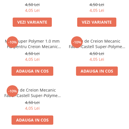
0,5 mm, HB/B, 12 Bucăți
0,7 mm, HB/B, 12 Bucăți
4,50 Lei
4,50 Lei
Blocnotesuri
4,05 Lei
4,05 Lei
Blocuri de desen
Caiete Biologie
VEZI VARIANTE
VEZI VARIANTE
Caiete cu Spirală
Caiete Dictando
Mine Super Polymer 1.0 mm
Mine de Creion Mecanic
-10%
-10%
Caiete Geografie
HB pentru Creion Mecanic
Faber-Castell Super-Polymer,
Caiete Matematica
Faber-Castell
1,4 mm, B, 12 Bucăți
4,50 Lei
4,50 Lei
Caiete Muzică
4,05 Lei
4,05 Lei
Caiete Studențești
ADAUGA IN COS
ADAUGA IN COS
Caiete Tip I
Caiete Tip II
Caiete Velin
Mine de Creion Mecanic
-10%
Vocabulare
Faber-Castell Super-Polymer,
0,35 mm, HB, 12 Bucăți
Calculatoare
4,50 Lei
4,05 Lei
Instrumente de scris și desen
ADAUGA IN COS
Brush Pen-uri
Carioci