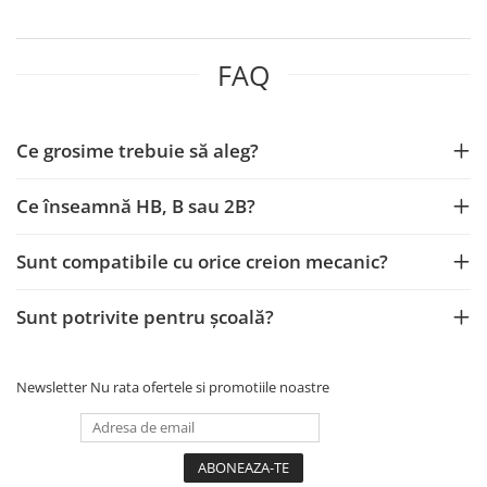
Creioane cerate
Creioane colorate
FAQ
Creioane mecanice
Linere
Markere
Ce grosime trebuie să aleg?
Mine pentru creioane mecanice
Pixuri
Ce înseamnă HB, B sau 2B?
Rezerve stilouri
Rollere
Sunt compatibile cu orice creion mecanic?
Stilouri
Măsurare și trasare
Sunt potrivite pentru școală?
Rigle
Organizare și Arhivare
Newsletter
Nu rata ofertele si promotiile noastre
Accesorii de organizare
Bibliorafturi
Caiete mecanice
Clipboard-uri