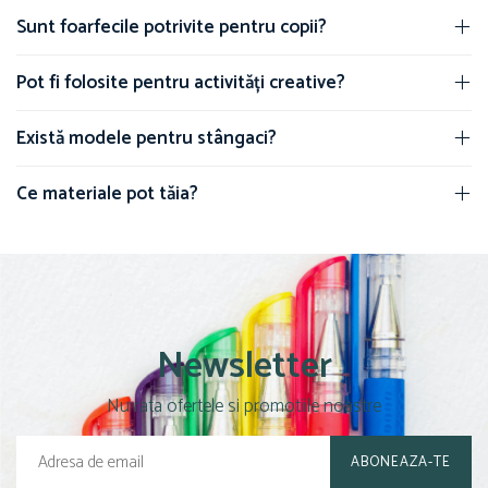
Brush Pen-uri
Sunt foarfecile potrivite pentru copii?
Carioci
Creioane cerate
Pot fi folosite pentru activități creative?
Creioane colorate
Există modele pentru stângaci?
Creioane mecanice
Linere
Ce materiale pot tăia?
Markere
Mine pentru creioane mecanice
Pixuri
Rezerve stilouri
Rollere
Stilouri
Newsletter
Măsurare și trasare
Rigle
Nu rata ofertele si promotiile noastre
Organizare și Arhivare
Accesorii de organizare
Bibliorafturi