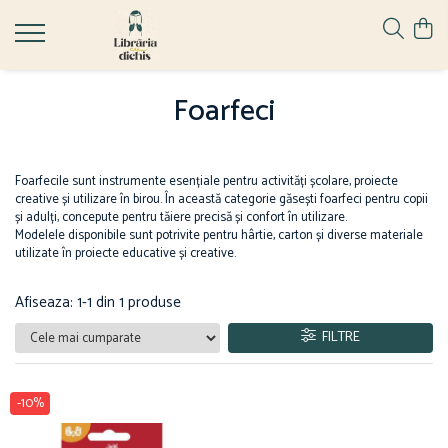
Papetărie
Ghiozdane
Hape
Foarfeci
Accesorii școlare
Ghiozdane cu Roți
Jucării pentru Bebeluși
Numărători
Ghiozdane Ergonomice
Ascuțire și ștergere
Ghiozdane grădiniță
Foarfecile sunt instrumente esențiale pentru activități școlare, proiecte
Ascuțitori
Ghiozdane școală
creative și utilizare în birou. În această categorie găsești foarfeci pentru copii
și adulți, concepute pentru tăiere precisă și confort în utilizare.
Corectoare
Ghiozdane Clasa Pregătitoare
Modelele disponibile sunt potrivite pentru hârtie, carton și diverse materiale
Radiere
utilizate în proiecte educative și creative.
Ghiozdane Clasele I-IV
Birotică și organizare birou
Ghiozdane Gimnaziu și Liceu
Afiseaza:
1-
1
din
1
produse
Agrafe de birou
Benzi adezive
FILTRE
Capsatoare
Capse
-10%
Decapsatoare
Perforatoare