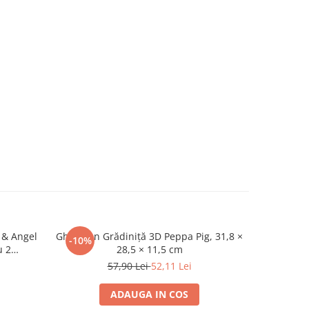
 & Angel
Ghiozdan Grădiniță 3D Peppa Pig, 31,8 ×
Ghiozdan G
-10%
-10%
u 2
28,5 × 11,5 cm
"Troubl
31 cm
57,90 Lei
52,11 Lei
ADAUGA IN COS