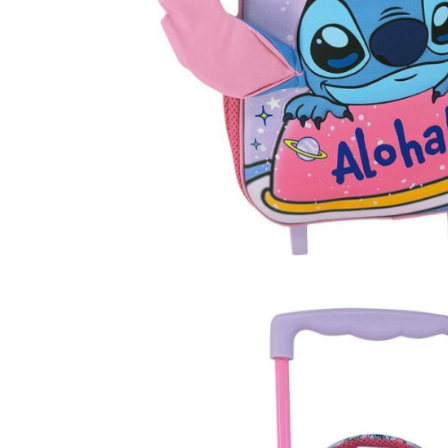
Blocnotesuri
Blocuri de desen
Caiete Biologie
Caiete cu Spirală
Caiete Dictando
Caiete Geografie
Caiete Matematica
Caiete Muzică
Caiete Studențești
Caiete Tip I
Caiete Tip II
Caiete Velin
Vocabulare
Calculatoare
Instrumente de scris și desen
Brush Pen-uri
Carioci