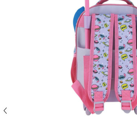
Creioane cerate
Creioane colorate
Creioane mecanice
Linere
Markere
Mine pentru creioane mecanice
Pixuri
Rezerve stilouri
Rollere
Stilouri
Măsurare și trasare
Rigle
Organizare și Arhivare
Accesorii de organizare
Bibliorafturi
Caiete mecanice
Clipboard-uri