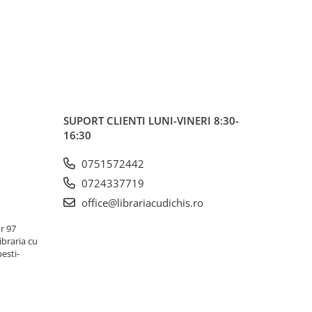
SUPORT CLIENTI
LUNI-VINERI 8:30-
16:30
0751572442
0724337719
office@librariacudichis.ro
r 97
ibraria cu
pesti-