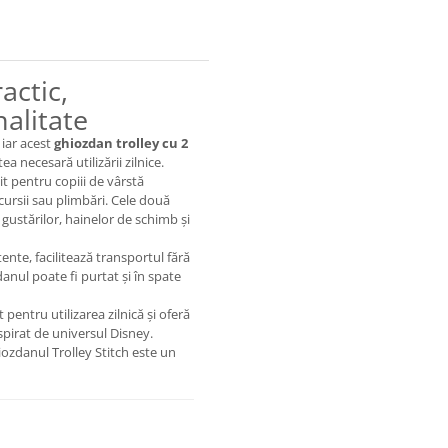
actic,
nalitate
 iar acest
ghiozdan trolley cu 2
a necesară utilizării zilnice.
it pentru copiii de vârstă
xcursii sau plimbări. Cele două
gustărilor, hainelor de schimb și
tente, facilitează transportul fără
danul poate fi purtat și în spate
pentru utilizarea zilnică și oferă
nspirat de universul Disney.
ghiozdanul Trolley Stitch este un