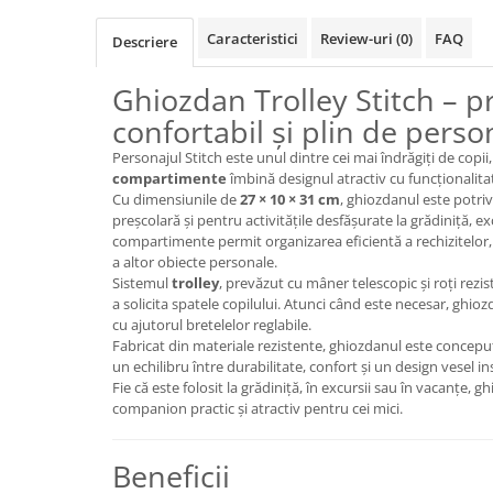
Dosare Carton
Caracteristici
Review-uri
(0)
FAQ
Descriere
Dosare Plastic
Folii de protecție
Ghiozdan Trolley Stitch – pr
Mape
confortabil și plin de perso
Penare
Personajul Stitch este unul dintre cei mai îndrăgiți de copii,
Penare cu doua compartimente
compartimente
îmbină designul atractiv cu funcționalitate
Cu dimensiunile de
27 × 10 × 31 cm
, ghiozdanul este potriv
Penare cu trei compartimente
preșcolară și pentru activitățile desfășurate la grădiniță, e
Penare cu un compartiment
compartimente permit organizarea eficientă a rechizitelor, 
Penare echipate
a altor obiecte personale.
Sistemul
trolley
, prevăzut cu mâner telescopic și roți rezis
Penare neechipate
a solicita spatele copilului. Atunci când este necesar, ghioz
Pictură și desen
cu ajutorul bretelelor reglabile.
Fabricat din materiale rezistente, ghiozdanul este conceput 
Accesorii pentru pictură
un echilibru între durabilitate, confort și un design vesel i
Acuarele
Fie că este folosit la grădiniță, în excursii sau în vacanțe, 
companion practic și atractiv pentru cei mici.
Creioane grafit și cărbune
Culori acrilice
Beneficii
Culori în ulei