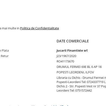
la mai multe in
Politica de Confidentialitate
DATE COMERCIALE
 Plata
Jucarii Finantiste srl
e Retur
J23/1967/2020
RO41173670
DRUMUL FERMEI 69E BL 6 AP 18
POPESTI LEORDENI, ILFOV
Libraria cu Dichis - Drumul Fermei n
Popesti-Leordeni Tel: 0724337719 L
Dichis 2 - Str. Popesti Vest nr 37 Po
Leordeni Tel: 0751572442