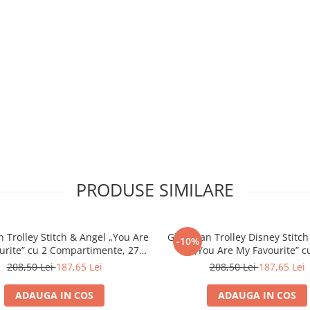
PRODUSE SIMILARE
 Trolley Stitch & Angel „You Are
Ghiozdan Trolley Disney Stitch
-10%
urite” cu 2 Compartimente, 27 ×
„You Are My Favourite” c
10 × 31 cm
Compartimente, 27 × 10 × 
208,50 Lei
187,65 Lei
208,50 Lei
187,65 Lei
ADAUGA IN COS
ADAUGA IN COS