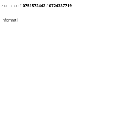
ie de ajutor?
0751572442
/
0724337719
informatii