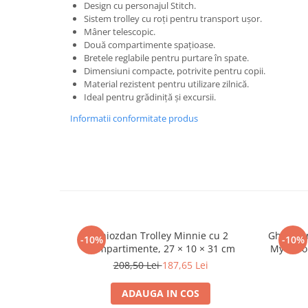
Pensule
Design cu personajul Stitch.
Sistem trolley cu roți pentru transport ușor.
Plastilină
Mâner telescopic.
Tempera și Guașe
Două compartimente spațioase.
Tăiere și lipire
Bretele reglabile pentru purtare în spate.
Dimensiuni compacte, potrivite pentru copii.
Foarfeci
Material rezistent pentru utilizare zilnică.
Lipici
Ideal pentru grădiniță și excursii.
Informatii conformitate produs
Ghiozdan Trolley Minnie cu 2
Ghiozdan
-10%
-10%
Compartimente, 27 × 10 × 31 cm
My Favo
208,50 Lei
187,65 Lei
ADAUGA IN COS