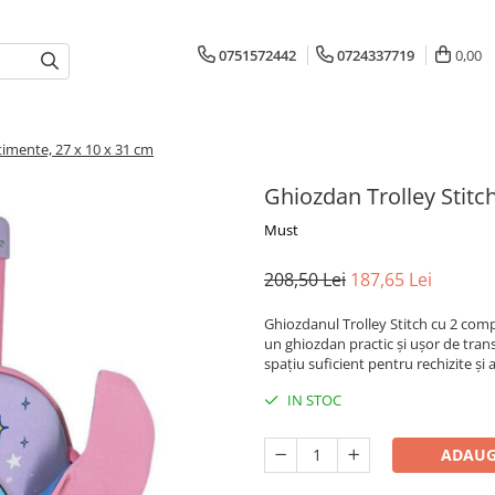
0751572442
0724337719
0,00
imente, 27 x 10 x 31 cm
Ghiozdan Trolley Stitc
Must
208,50 Lei
187,65 Lei
Ghiozdanul Trolley Stitch cu 2 comp
un ghiozdan practic și ușor de trans
spațiu suficient pentru rechizite și a
IN STOC
ADAUG