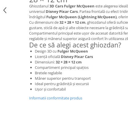
Creioane cerate
Ghiozdanul
3D Cars Fulger McQueen
este alegerea ideală
universul
Disney Pixar Cars
. Partea frontală cu efect trid
Creioane colorate
îndrăgitul
Fulger McQueen (Lightning McQueen)
, ofer
Creioane mecanice
Cu dimensiuni de
32 × 28 × 12 cm
, ghiozdanul oferă suficie
gustare, sticlă de apă și alte obiecte necesare la grădiniță sa
Linere
Compartimentul principal este ușor de accesat datorită ferm
Markere
reglabile și mânerul superior asigură confort în utilizarea zi
De ce să alegi acest ghiozdan?
Mine pentru creioane mecanice
Pixuri
Design 3D cu
Fulger McQueen
Licență oficială
Disney Pixar Cars
Rezerve stilouri
Dimensiuni:
32 × 28 × 12 cm
Rollere
Compartiment principal spațios
Stilouri
Bretele reglabile
Mâner superior pentru transport
Măsurare și trasare
Ideal pentru grădiniță și excursii
Rigle
Ușor și confortabil
Organizare și Arhivare
Informatii conformitate produs
Accesorii de organizare
Bibliorafturi
Caiete mecanice
Clipboard-uri