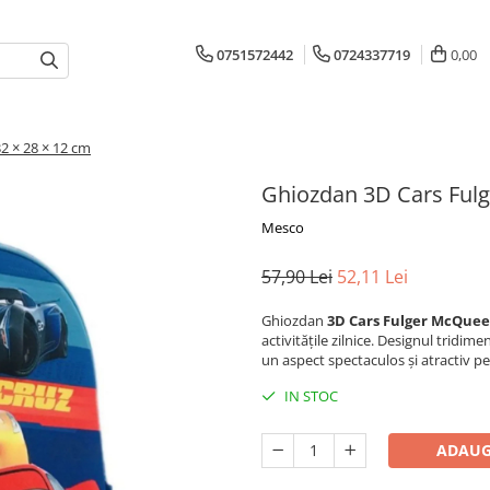
0751572442
0724337719
0,00
2 × 28 × 12 cm
Ghiozdan 3D Cars Fulg
Mesco
57,90 Lei
52,11 Lei
Ghiozdan
3D Cars Fulger McQue
activitățile zilnice. Designul tridim
un aspect spectaculos și atractiv pe
IN STOC
ADAUG