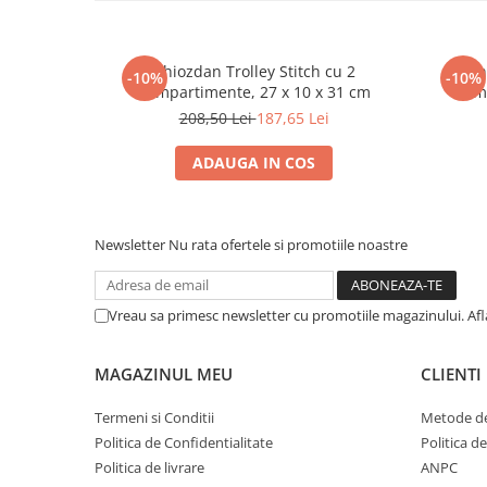
Dosare Carton
Dosare Plastic
Ghiozdan Trolley Stitch cu 2
Gh
-10%
-10%
Folii de protecție
Compartimente, 27 x 10 x 31 cm
Comp
Mape
208,50 Lei
187,65 Lei
Penare
ADAUGA IN COS
Penare cu doua compartimente
Penare cu trei compartimente
Penare cu un compartiment
Newsletter
Nu rata ofertele si promotiile noastre
Penare echipate
Penare neechipate
Pictură și desen
Vreau sa primesc newsletter cu promotiile magazinului. Af
Accesorii pentru pictură
MAGAZINUL MEU
CLIENTI
Acuarele
Creioane grafit și cărbune
Termeni si Conditii
Metode de
Culori acrilice
Politica de Confidentialitate
Politica d
Culori în ulei
Politica de livrare
ANPC