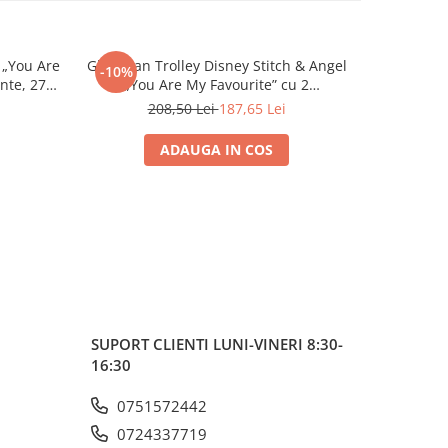
 „You Are
Ghiozdan Trolley Disney Stitch & Angel
Ghiozdan G
-10%
-10%
nte, 27 ×
„You Are My Favourite” cu 2
Compartimente, 27 × 10 × 31 cm
208,50 Lei
187,65 Lei
ADAUGA IN COS
SUPORT CLIENTI
LUNI-VINERI 8:30-
16:30
0751572442
0724337719