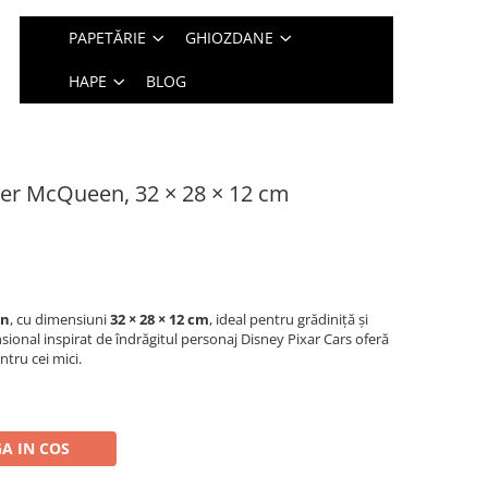
PAPETĂRIE
GHIOZDANE
HAPE
BLOG
er McQueen, 32 × 28 × 12 cm
en
, cu dimensiuni
32 × 28 × 12 cm
, ideal pentru grădiniță și
ensional inspirat de îndrăgitul personaj Disney Pixar Cars oferă
ntru cei mici.
A IN COS