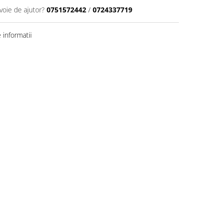
voie de ajutor?
0751572442
/
0724337719
informatii