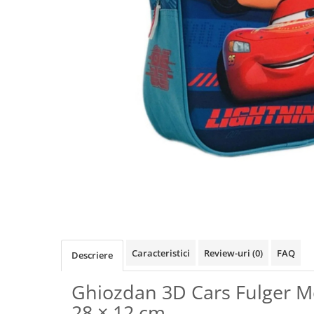
Blocnotesuri
Blocuri de desen
Caiete Biologie
Caiete cu Spirală
Caiete Dictando
Caiete Geografie
Caiete Matematica
Caiete Muzică
Caiete Studențești
Caiete Tip I
Caiete Tip II
Caiete Velin
Vocabulare
Calculatoare
Caracteristici
Review-uri
(0)
FAQ
Descriere
Instrumente de scris și desen
Ghiozdan 3D Cars Fulger M
Brush Pen-uri
28 × 12 cm
Carioci