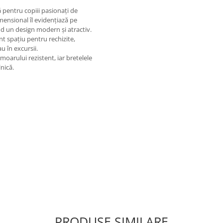
 pentru copiii pasionați de
imensional îl evidențiază pe
ind un design modern și atractiv.
nt spațiu pentru rechizite,
u în excursii.
oarului rezistent, iar bretelele
lnică.
PRODUSE SIMILARE