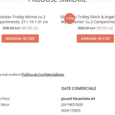
iozdan Trolley Minnie cu 2
Ghiozdan Trolley Stitch & Angel
-10%
artimente, 27 × 10 × 31 cm
My Favourite” cu 2 Compartime
10 × 31 cm
208,50 Lei
187,65 Lei
208,50 Lei
187,65 Lei
ADAUGA IN COS
ADAUGA IN COS
la mai multe in
Politica de Confidentialitate
DATE COMERCIALE
 Plata
Jucarii Finantiste srl
e Retur
J23/1967/2020
RO41173670