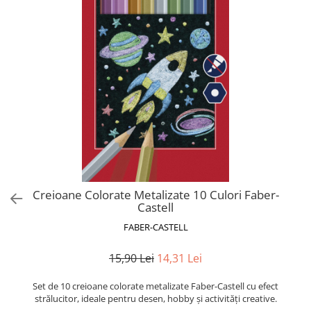
Blocnotesuri
Blocuri de desen
Caiete Biologie
Caiete cu Spirală
Caiete Dictando
Caiete Geografie
Caiete Matematica
Caiete Muzică
Caiete Studențești
Caiete Tip I
Caiete Tip II
Creioane Colorate Metalizate 10 Culori Faber-
Castell
Caiete Velin
FABER-CASTELL
Vocabulare
Calculatoare
15,90 Lei
14,31 Lei
Instrumente de scris și desen
Set de 10 creioane colorate metalizate Faber-Castell cu efect
Brush Pen-uri
strălucitor, ideale pentru desen, hobby și activități creative.
Carioci