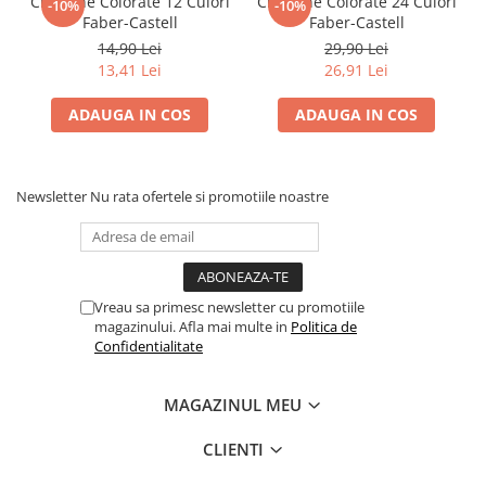
Creioane Colorate 12 Culori
Creioane Colorate 24 Culori
Pensule
-10%
-10%
Faber-Castell
Faber-Castell
Plastilină
14,90 Lei
29,90 Lei
Tempera și Guașe
13,41 Lei
26,91 Lei
Tăiere și lipire
ADAUGA IN COS
ADAUGA IN COS
Foarfeci
Lipici
Newsletter
Nu rata ofertele si promotiile noastre
Vreau sa primesc newsletter cu promotiile
magazinului. Afla mai multe in
Politica de
Confidentialitate
MAGAZINUL MEU
CLIENTI