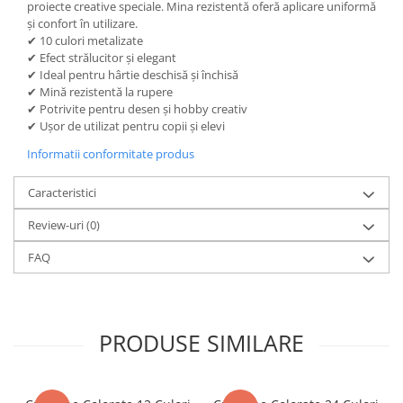
proiecte creative speciale. Mina rezistentă oferă aplicare uniformă
Dosare Carton
și confort în utilizare.
✔ 10 culori metalizate
Dosare Plastic
✔ Efect strălucitor și elegant
Folii de protecție
✔ Ideal pentru hârtie deschisă și închisă
✔ Mină rezistentă la rupere
Mape
✔ Potrivite pentru desen și hobby creativ
Penare
✔ Ușor de utilizat pentru copii și elevi
Penare cu doua compartimente
Informatii conformitate produs
Penare cu trei compartimente
Penare cu un compartiment
Caracteristici
Penare echipate
Review-uri
(0)
Penare neechipate
FAQ
Pictură și desen
Accesorii pentru pictură
Acuarele
Creioane grafit și cărbune
PRODUSE SIMILARE
Culori acrilice
Culori în ulei