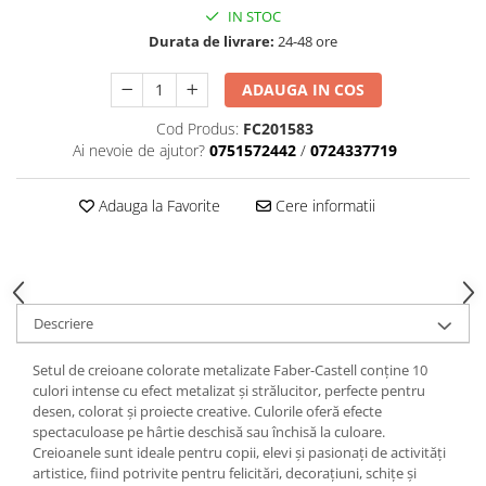
IN STOC
Creioane cerate
Durata de livrare:
24-48 ore
Creioane colorate
Creioane mecanice
ADAUGA IN COS
Linere
Cod Produs:
FC201583
Markere
Ai nevoie de ajutor?
0751572442
/
0724337719
Mine pentru creioane mecanice
Pixuri
Adauga la Favorite
Cere informatii
Rezerve stilouri
Rollere
Stilouri
Măsurare și trasare
Descriere
Rigle
Organizare și Arhivare
Setul de creioane colorate metalizate Faber-Castell conține 10
culori intense cu efect metalizat și strălucitor, perfecte pentru
Accesorii de organizare
desen, colorat și proiecte creative. Culorile oferă efecte
Bibliorafturi
spectaculoase pe hârtie deschisă sau închisă la culoare.
Creioanele sunt ideale pentru copii, elevi și pasionați de activități
Caiete mecanice
artistice, fiind potrivite pentru felicitări, decorațiuni, schițe și
Clipboard-uri