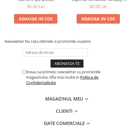
Pensule
17 piese
96,00 Lei
88,00 Lei
Plastilină
Tempera și Guașe
ADAUGA IN COS
ADAUGA IN COS
Tăiere și lipire
Foarfeci
Lipici
Newsletter
Nu rata ofertele si promotiile noastre
Vreau sa primesc newsletter cu promotiile
magazinului. Afla mai multe in
Politica de
Confidentialitate
MAGAZINUL MEU
CLIENTI
DATE COMERCIALE