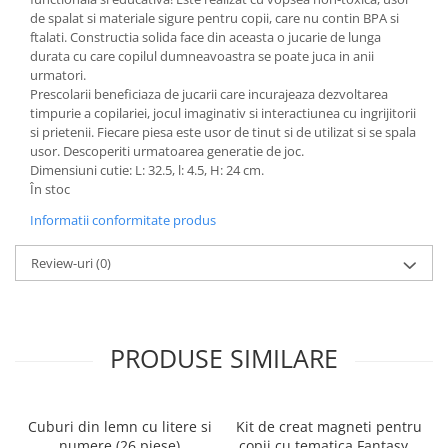
de spalat si materiale sigure pentru copii, care nu contin BPA si
Dosare Carton
ftalati. Constructia solida face din aceasta o jucarie de lunga
Dosare Plastic
durata cu care copilul dumneavoastra se poate juca in anii
urmatori.
Folii de protecție
Prescolarii beneficiaza de jucarii care incurajeaza dezvoltarea
Mape
timpurie a copilariei, jocul imaginativ si interactiunea cu ingrijitorii
Penare
si prietenii. Fiecare piesa este usor de tinut si de utilizat si se spala
usor. Descoperiti urmatoarea generatie de joc.
Penare cu doua compartimente
Dimensiuni cutie: L: 32.5, l: 4.5, H: 24 cm.
Penare cu trei compartimente
În stoc
Penare cu un compartiment
Informatii conformitate produs
Penare echipate
Review-uri
(0)
Penare neechipate
Pictură și desen
Accesorii pentru pictură
Acuarele
PRODUSE SIMILARE
Creioane grafit și cărbune
Culori acrilice
Culori în ulei
Cuburi din lemn cu litere si
Kit de creat magneti pentru
numere (26 piese)
copii cu tematica Fantasy –