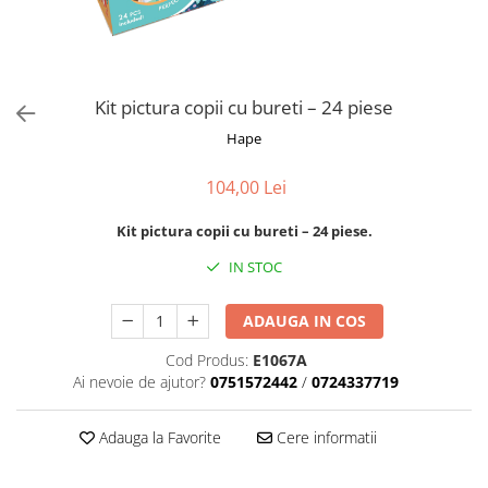
Blocnotesuri
Blocuri de desen
Caiete Biologie
Caiete cu Spirală
Kit pictura copii cu bureti – 24 piese
Caiete Dictando
Hape
Caiete Geografie
104,00 Lei
Caiete Matematica
Caiete Muzică
Kit pictura copii cu bureti – 24 piese.
Caiete Studențești
IN STOC
Caiete Tip I
Caiete Tip II
ADAUGA IN COS
Caiete Velin
Vocabulare
Cod Produs:
E1067A
Ai nevoie de ajutor?
0751572442
/
0724337719
Calculatoare
Instrumente de scris și desen
Adauga la Favorite
Cere informatii
Brush Pen-uri
Carioci