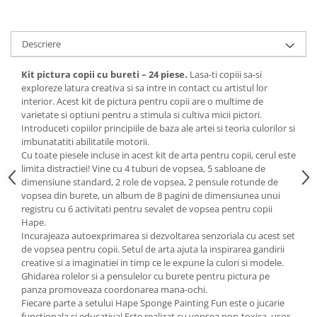
Creioane cerate
Creioane colorate
Descriere
Creioane mecanice
Linere
Kit pictura copii cu bureti – 24 piese.
Lasa-ti copiii sa-si
exploreze latura creativa si sa intre in contact cu artistul lor
Markere
interior. Acest kit de pictura pentru copii are o multime de
Mine pentru creioane mecanice
varietate si optiuni pentru a stimula si cultiva micii pictori.
Pixuri
Introduceti copiilor principiile de baza ale artei si teoria culorilor si
imbunatatiti abilitatile motorii.
Rezerve stilouri
Cu toate piesele incluse in acest kit de arta pentru copii, cerul este
Rollere
limita distractiei! Vine cu 4 tuburi de vopsea, 5 sabloane de
Stilouri
dimensiune standard, 2 role de vopsea, 2 pensule rotunde de
vopsea din burete, un album de 8 pagini de dimensiunea unui
Măsurare și trasare
registru cu 6 activitati pentru sevalet de vopsea pentru copii
Rigle
Hape.
Incurajeaza autoexprimarea si dezvoltarea senzoriala cu acest set
Organizare și Arhivare
de vopsea pentru copii. Setul de arta ajuta la inspirarea gandirii
Accesorii de organizare
creative si a imaginatiei in timp ce le expune la culori si modele.
Ghidarea rolelor si a pensulelor cu burete pentru pictura pe
Bibliorafturi
panza promoveaza coordonarea mana-ochi.
Caiete mecanice
Fiecare parte a setului Hape Sponge Painting Fun este o jucarie
Clipboard-uri
functionala si educativa! Este realizat cu vopsea non-toxica, usor