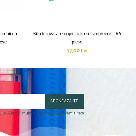
 copii cu
Kit de invatare copii cu litere si numere – 66
iese
piese
77,00 Lei
lui. Afla mai multe in
Politica de Confidentialitate