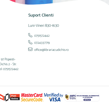
Suport Clienti
Luni-Vineri 8:30-16:30
0751572442
0724337719
office@librariacudichis.ro
 97 Popesti-
chis 2 - Str.
el: 0751572442