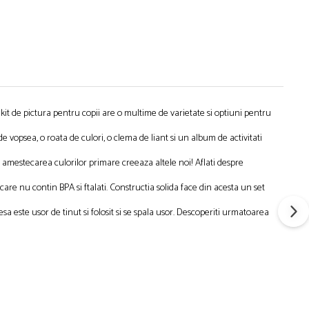
est kit de pictura pentru copii are o multime de varietate si optiuni pentru
 de vopsea, o roata de culori, o clema de liant si un album de activitati
 amestecarea culorilor primare creeaza altele noi! Aflati despre
are nu contin BPA si ftalati. Constructia solida face din acesta un set
iesa este usor de tinut si folosit si se spala usor. Descoperiti urmatoarea