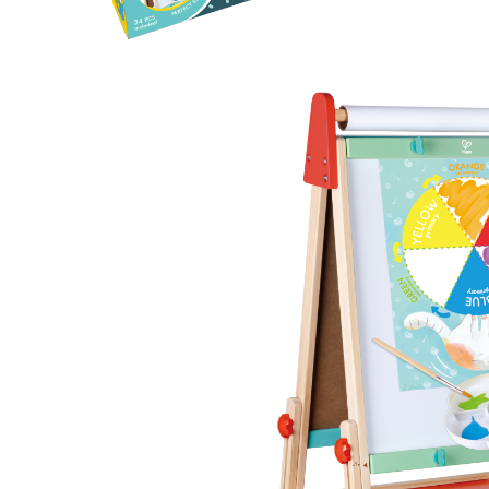
Suporturi și organizatoare de birou
Caiete și Blocuri
Blocnotesuri
Blocuri de desen
Caiete Biologie
Caiete cu Spirală
Caiete Dictando
Caiete Geografie
Caiete Matematica
Caiete Muzică
Caiete Studențești
Caiete Tip I
Caiete Tip II
Caiete Velin
Vocabulare
Calculatoare
Instrumente de scris și desen