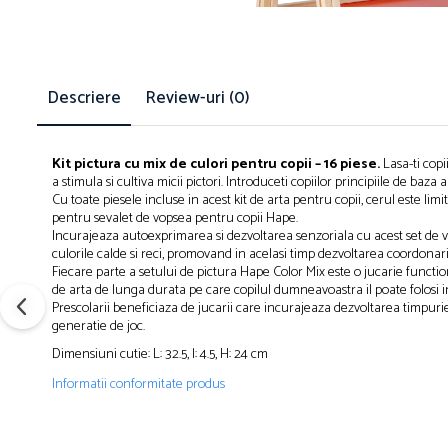
Brush Pen-uri
Carioci
Creioane cerate
Descriere
Review-uri
(0)
Creioane colorate
Creioane mecanice
Linere
Kit pictura cu mix de culori pentru copii – 16 piese.
Lasa-ti copii
Markere
a stimula si cultiva micii pictori. Introduceti copiilor principiile de baza al
Cu toate piesele incluse in acest kit de arta pentru copii, cerul este limi
Mine pentru creioane mecanice
pentru sevalet de vopsea pentru copii Hape.
Pixuri
Incurajeaza autoexprimarea si dezvoltarea senzoriala cu acest set de vo
culorile calde si reci, promovand in acelasi timp dezvoltarea coordonar
Rezerve stilouri
Fiecare parte a setului de pictura Hape Color Mix este o jucarie function
Rollere
de arta de lunga durata pe care copilul dumneavoastra il poate folosi i
Stilouri
Prescolarii beneficiaza de jucarii care incurajeaza dezvoltarea timpurie a 
generatie de joc.
Măsurare și trasare
Dimensiuni cutie: L: 32.5, l: 4.5, H: 24 cm
Rigle
Informatii conformitate produs
Organizare și Arhivare
Accesorii de organizare
Bibliorafturi