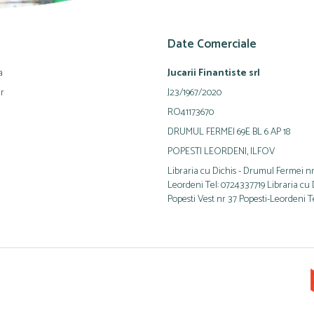
Date Comerciale
a
Jucarii Finantiste srl
ur
J23/1967/2020
RO41173670
DRUMUL FERMEI 69E BL 6 AP 18
POPESTI LEORDENI, ILFOV
Libraria cu Dichis - Drumul Fermei nr
Leordeni Tel: 0724337719 Libraria cu Di
Popesti Vest nr 37 Popesti-Leordeni T