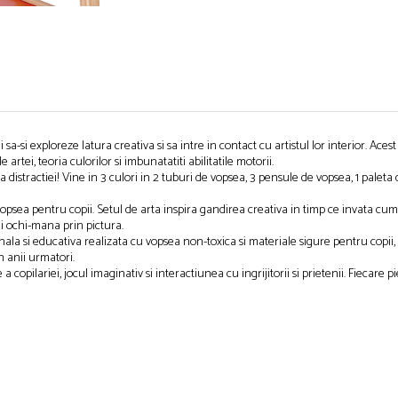
i sa-si exploreze latura creativa si sa intre in contact cu artistul lor interior. Ac
e artei, teoria culorilor si imbunatatiti abilitatile motorii.
ta distractiei! Vine in 3 culori in 2 tuburi de vopsea, 3 pensule de vopsea, 1 paleta
psea pentru copii. Setul de arta inspira gandirea creativa in timp ce invata cum
ii ochi-mana prin pictura.
ala si educativa realizata cu vopsea non-toxica si materiale sigure pentru copii, c
n anii urmatori.
copilariei, jocul imaginativ si interactiunea cu ingrijitorii si prietenii. Fiecare p