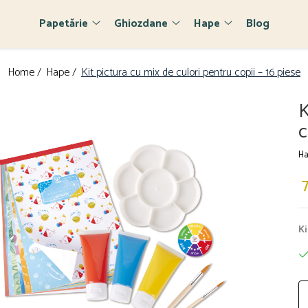
Papetărie
Ghiozdane
Hape
Blog
Home /
Hape /
Kit pictura cu mix de culori pentru copii – 16 piese
K
c
Ha
Ki