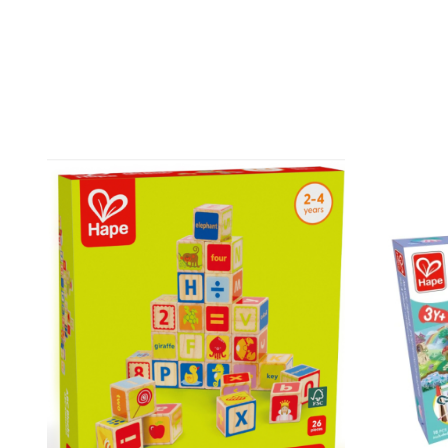
Caiete mecanice
Clipboard-uri
Dosare Carton
Dosare Plastic
Folii de protecție
Mape
Penare
Penare cu doua compartimente
Penare cu trei compartimente
Penare cu un compartiment
Penare echipate
Penare neechipate
Pictură și desen
Accesorii pentru pictură
Acuarele
Creioane grafit și cărbune