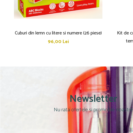
Culori acrilice
Culori în ulei
Pensule
Plastilină
Tempera și Guașe
Cuburi din lemn cu litere si numere (26 piese)
Kit de c
Tăiere și lipire
tem
96,00 Lei
Foarfeci
Lipici
Newsletter
Nu rata ofertele si promotiile noastre