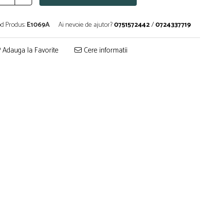
d Produs:
E1069A
Ai nevoie de ajutor?
0751572442
/
0724337719
Adauga la Favorite
Cere informatii