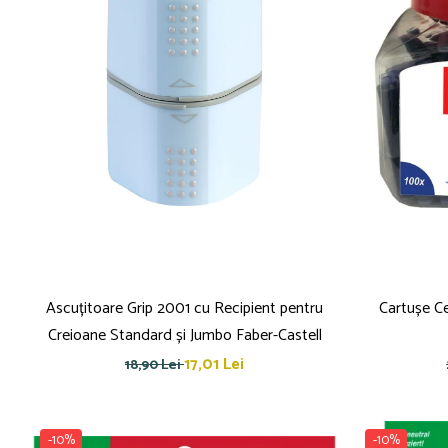
Blocnotesuri
Blocuri de desen
Caiete Biologie
Caiete cu Spirală
Caiete Dictando
Caiete Geografie
Caiete Matematica
Caiete Muzică
Caiete Studențești
Caiete Tip I
Caiete Tip II
Caiete Velin
Ascuțitoare Grip 2001 cu Recipient pentru
Cartușe Ce
Vocabulare
Creioane Standard și Jumbo Faber-Castell
Calculatoare
17,01 Lei
18,90 Lei
Instrumente de scris și desen
Brush Pen-uri
-10%
-10%
Carioci