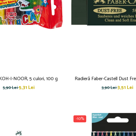
ă KOH-I-NOOR, 5 culori, 100 g
Radieră Faber-Castell Dust Fre
5,31 Lei
3,51 Lei
5,90 Lei
3,90 Lei
-10%