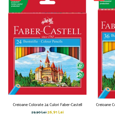
Creioane cerate
Creioane colorate
Creioane mecanice
Linere
Markere
Mine pentru creioane mecanice
Pixuri
Rezerve stilouri
Rollere
Stilouri
Măsurare și trasare
Rigle
Organizare și Arhivare
Accesorii de organizare
Bibliorafturi
Creioane Colorate 24 Culori Faber-Castell
Creioane Co
Caiete mecanice
26,91 Lei
29,90 Lei
Clipboard-uri