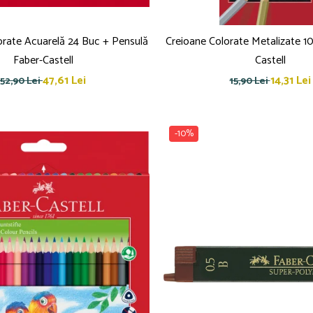
orate Acuarelă 24 Buc + Pensulă
Creioane Colorate Metalizate 10
Faber-Castell
Castell
47,61 Lei
14,31 Lei
52,90 Lei
15,90 Lei
-10%