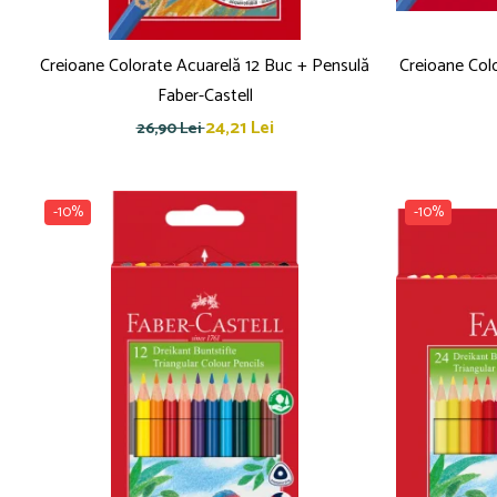
Pensule
Plastilină
Tempera și Guașe
Creioane Colorate Acuarelă 12 Buc + Pensulă
Creioane Col
Tăiere și lipire
Faber-Castell
Foarfeci
24,21 Lei
26,90 Lei
Lipici
-10%
-10%