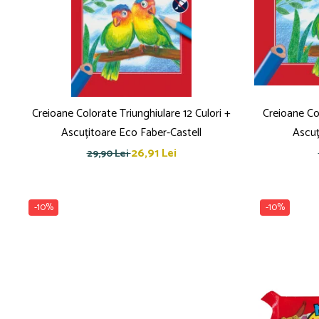
Creioane Colorate Triunghiulare 12 Culori +
Creioane Col
Ascuțitoare Eco Faber-Castell
Ascuț
26,91 Lei
29,90 Lei
-10%
-10%