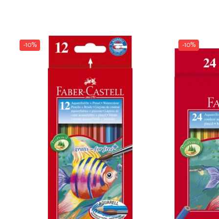
Dosare Carton
Dosare Plastic
Folii de protecție
-10%
-10%
Mape
Penare
Penare cu doua compartimente
Penare cu trei compartimente
Penare cu un compartiment
Penare echipate
Penare neechipate
Pictură și desen
Accesorii pentru pictură
Acuarele
Creioane grafit și cărbune
Culori acrilice
Culori în ulei