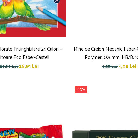
orate Triunghiulare 24 Culori +
Mine de Creion Mecanic Faber-C
itoare Eco Faber-Castell
Polymer, 0,5 mm, HB/B, 1
26,91 Lei
4,05 Lei
29,90 Lei
4,50 Lei
-10%