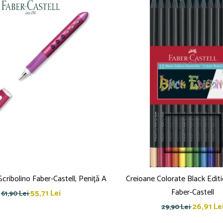
Scribolino Faber-Castell, Peniță A
Creioane Colorate Black Editi
Faber-Castell
55,71 Lei
61,90 Lei
26,91 Le
29,90 Lei