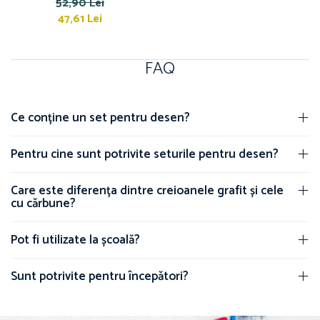
52,90 Lei
47,61 Lei
Caiete mecanice
Clipboard-uri
Dosare Carton
FAQ
Dosare Plastic
Folii de protecție
Mape
Ce conține un set pentru desen?
Penare
Penare cu doua compartimente
Pentru cine sunt potrivite seturile pentru desen?
Penare cu trei compartimente
Penare cu un compartiment
Care este diferența dintre creioanele grafit și cele
cu cărbune?
Penare echipate
Penare neechipate
Pot fi utilizate la școală?
Pictură și desen
Accesorii pentru pictură
Sunt potrivite pentru începători?
Acuarele
Creioane grafit și cărbune