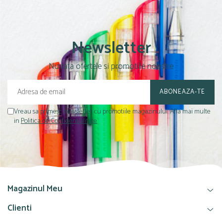
Culori acrilice
Culori în ulei
Pensule
Plastilină
Newsletter
Tempera și Guașe
Nu rata ofertele si promotiile noastre
Tăiere și lipire
Foarfeci
Lipici
Vreau sa primesc newsletter cu promotiile magazinului. Afla mai multe
in
Politica de Confidentialitate
Magazinul Meu
Clienti