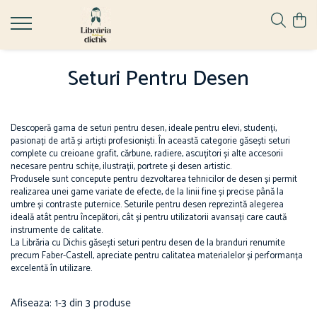
Papetărie
Ghiozdane
Hape
Seturi Pentru Desen
Accesorii școlare
Ghiozdane cu Roți
Jucării pentru Bebeluși
Numărători
Ghiozdane Ergonomice
Ascuțire și ștergere
Ghiozdane grădiniță
Descoperă gama de seturi pentru desen, ideale pentru elevi, studenți,
Ascuțitori
Ghiozdane școală
pasionați de artă și artiști profesioniști. În această categorie găsești seturi
complete cu creioane grafit, cărbune, radiere, ascuțitori și alte accesorii
Corectoare
Ghiozdane Clasa Pregătitoare
necesare pentru schițe, ilustrații, portrete și desen artistic.
Radiere
Produsele sunt concepute pentru dezvoltarea tehnicilor de desen și permit
Ghiozdane Clasele I-IV
realizarea unei game variate de efecte, de la linii fine și precise până la
Birotică și organizare birou
Ghiozdane Gimnaziu și Liceu
umbre și contraste puternice. Seturile pentru desen reprezintă alegerea
Agrafe de birou
ideală atât pentru începători, cât și pentru utilizatorii avansați care caută
instrumente de calitate.
Benzi adezive
La Librăria cu Dichis găsești seturi pentru desen de la branduri renumite
Capsatoare
precum Faber-Castell, apreciate pentru calitatea materialelor și performanța
excelentă în utilizare.
Capse
Decapsatoare
Afiseaza:
1-
3
din
3
produse
Perforatoare