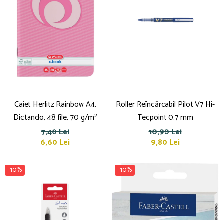
Carioci
Creioane cerate
Creioane colorate
Creioane mecanice
Linere
Markere
Mine pentru creioane mecanice
Pixuri
Caiet Herlitz Rainbow A4,
Roller Reîncărcabil Pilot V7 Hi-
Rezerve stilouri
Dictando, 48 file, 70 g/m²
Tecpoint 0.7 mm
Rollere
7,40 Lei
10,90 Lei
Stilouri
6,60 Lei
9,80 Lei
Măsurare și trasare
Rigle
-10%
-10%
Organizare și Arhivare
Accesorii de organizare
Bibliorafturi
Caiete mecanice