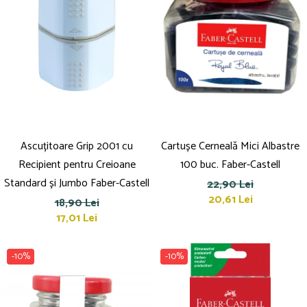
Culori în ulei
Pensule
Plastilină
Tempera și Guașe
Tăiere și lipire
Foarfeci
Lipici
Ascuțitoare Grip 2001 cu
Cartușe Cerneală Mici Albastre
Recipient pentru Creioane
100 buc. Faber-Castell
Standard și Jumbo Faber-Castell
22,90 Lei
20,61 Lei
18,90 Lei
17,01 Lei
-10%
-10%