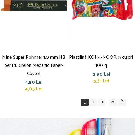
Mine Super Polymer 1.0 mm HB
Plastilină KOH-I-NOOR, 5 culori,
pentru Creion Mecanic Faber-
100 g
Castell
5,90 Lei
5,31 Lei
4,50 Lei
4,05 Lei
1
2
3
20
...