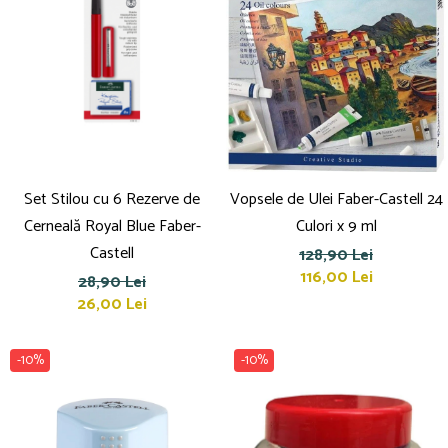
Clipboard-uri
Dosare Carton
Dosare Plastic
Folii de protecție
Mape
Penare
Penare cu doua compartimente
Set Stilou cu 6 Rezerve de
Vopsele de Ulei Faber-Castell 24
Penare cu trei compartimente
Cerneală Royal Blue Faber-
Culori x 9 ml
Penare cu un compartiment
Castell
128,90 Lei
Penare echipate
116,00 Lei
28,90 Lei
Penare neechipate
26,00 Lei
Pictură și desen
Accesorii pentru pictură
-10%
-10%
Acuarele
Creioane grafit și cărbune
Culori acrilice