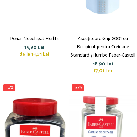
Suporturi și organizatoare de birou
Caiete și Blocuri
Blocnotesuri
Blocuri de desen
Caiete Biologie
Penar Neechipat Herlitz
Ascuțitoare Grip 2001 cu
Caiete cu Spirală
Recipient pentru Creioane
15,90 Lei
Caiete Dictando
de la 14,31 Lei
Standard și Jumbo Faber-Castell
Caiete Geografie
18,90 Lei
Caiete Matematica
17,01 Lei
Caiete Muzică
Caiete Studențești
-10%
-10%
Caiete Tip I
Caiete Tip II
Caiete Velin
Vocabulare
Calculatoare
Instrumente de scris și desen