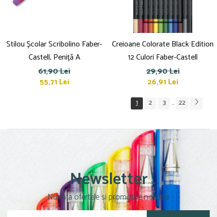
Stilou Școlar Scribolino Faber-
Creioane Colorate Black Edition
Castell, Peniță A
12 Culori Faber-Castell
61,90 Lei
29,90 Lei
55,71 Lei
26,91 Lei
1
2
3
22
...
Newsletter
Nu rata ofertele si promotiile noastre