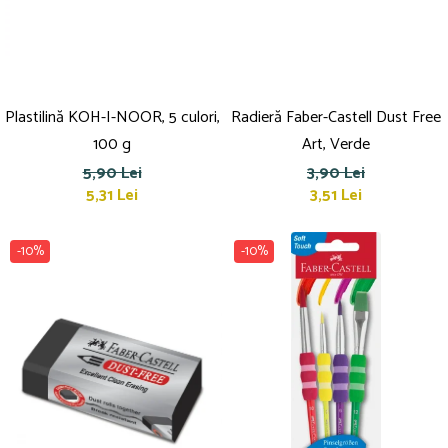
Plastilină KOH-I-NOOR, 5 culori,
Radieră Faber-Castell Dust Free
100 g
Art, Verde
5,90 Lei
3,90 Lei
5,31 Lei
3,51 Lei
-10%
-10%