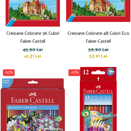
Culori acrilice
Culori în ulei
Pensule
Plastilină
Tempera și Guașe
Creioane Colorate 36 Culori
Creioane Colorate 48 Culori Eco
Tăiere și lipire
Faber-Castell
Faber-Castell
Foarfeci
45,90 Lei
59,90 Lei
Lipici
41,31 Lei
53,91 Lei
-10%
-10%