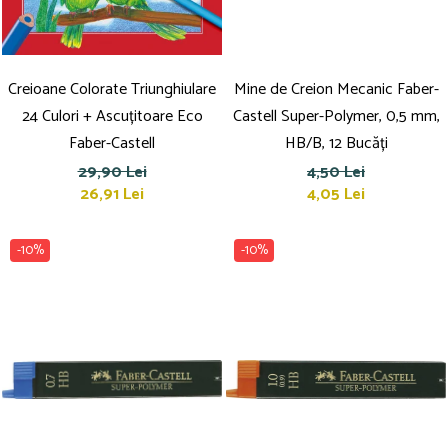
Creioane Colorate Triunghiulare
Mine de Creion Mecanic Faber-
24 Culori + Ascuțitoare Eco
Castell Super-Polymer, 0,5 mm,
Faber-Castell
HB/B, 12 Bucăți
29,90 Lei
4,50 Lei
26,91 Lei
4,05 Lei
-10%
-10%