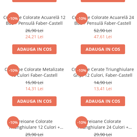
Creioane cerate
Creioane colorate
Creioane Colorate Acuarelă 12
Creioane Colorate Acuarelă 24
-10%
-10%
Creioane mecanice
Buc + Pensulă Faber-Castell
Buc + Pensulă Faber-Castell
Linere
26,90 Lei
52,90 Lei
24,21 Lei
47,61 Lei
Markere
Mine pentru creioane mecanice
ADAUGA IN COS
ADAUGA IN COS
Pixuri
Rezerve stilouri
Creioane Colorate Metalizate
Creioane Cerate Triunghiulare
Rollere
-10%
-10%
10 Culori Faber-Castell
Grip, 12 Culori, Faber-Castell
Stilouri
15,90 Lei
14,90 Lei
Măsurare și trasare
14,31 Lei
13,41 Lei
Rigle
ADAUGA IN COS
ADAUGA IN COS
Organizare și Arhivare
Accesorii de organizare
Bibliorafturi
Creioane Colorate
Creioane Colorate
-10%
-10%
Triunghiulare 12 Culori +
Triunghiulare 24 Culori +
Caiete mecanice
Ascuțitoare Eco Faber-Castell
Ascuțitoare Eco Faber-Castell
29,90 Lei
29,90 Lei
Clipboard-uri