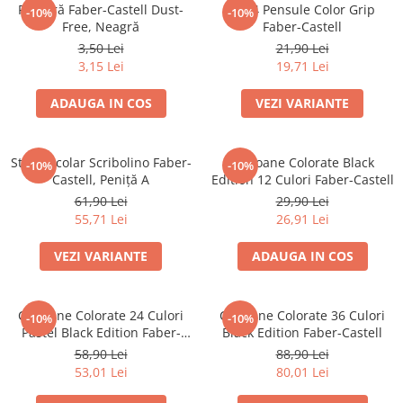
Pensule
Radieră Faber-Castell Dust-
Set 4 Pensule Color Grip
-10%
-10%
Plastilină
Free, Neagră
Faber-Castell
3,50 Lei
21,90 Lei
Tempera și Guașe
3,15 Lei
19,71 Lei
Tăiere și lipire
Foarfeci
ADAUGA IN COS
VEZI VARIANTE
Lipici
Stilou Școlar Scribolino Faber-
Creioane Colorate Black
-10%
-10%
Castell, Peniță A
Edition 12 Culori Faber-Castell
61,90 Lei
29,90 Lei
55,71 Lei
26,91 Lei
VEZI VARIANTE
ADAUGA IN COS
Creioane Colorate 24 Culori
Creioane Colorate 36 Culori
-10%
-10%
Pastel Black Edition Faber-
Black Edition Faber-Castell
Castell
58,90 Lei
88,90 Lei
53,01 Lei
80,01 Lei