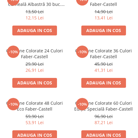
Cerneală Albastră 30 buc.
Faber-Castell
Blocnotesuri
Faber-Castell
13,50 Lei
14,90 Lei
Blocuri de desen
12,15 Lei
13,41 Lei
Caiete Biologie
Caiete cu Spirală
ADAUGA IN COS
ADAUGA IN COS
Caiete Dictando
Caiete Geografie
Creioane Colorate 24 Culori
Creioane Colorate 36 Culori
-10%
-10%
Caiete Matematica
Faber-Castell
Faber-Castell
Caiete Muzică
29,90 Lei
45,90 Lei
Caiete Studențești
26,91 Lei
41,31 Lei
Caiete Tip I
ADAUGA IN COS
ADAUGA IN COS
Caiete Tip II
Caiete Velin
Vocabulare
Creioane Colorate 48 Culori
Creioane Colorate 60 Culori
-10%
-10%
Eco Faber-Castell
Ediție Specială Faber-Castell
Calculatoare
59,90 Lei
96,90 Lei
Instrumente de scris și desen
53,91 Lei
87,21 Lei
Brush Pen-uri
ADAUGA IN COS
ADAUGA IN COS
Carioci