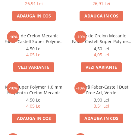
26,91 Lei
26,91 Lei
Dosare Carton
Dosare Plastic
ADAUGA IN COS
ADAUGA IN COS
Folii de protecție
Mape
Mine de Creion Mecanic
Mine de Creion Mecanic
-10%
-10%
Penare
Faber-Castell Super-Polymer,
Faber-Castell Super-Polymer,
0,5 mm, HB/B, 12 Bucăți
0,7 mm, HB/B, 12 Bucăți
Penare cu doua compartimente
4,50 Lei
4,50 Lei
4,05 Lei
4,05 Lei
Penare cu trei compartimente
Penare cu un compartiment
VEZI VARIANTE
VEZI VARIANTE
Penare echipate
Penare neechipate
Mine Super Polymer 1.0 mm
Radieră Faber-Castell Dust
Pictură și desen
-10%
-10%
HB pentru Creion Mecanic
Free Art, Verde
Accesorii pentru pictură
Faber-Castell
4,50 Lei
3,90 Lei
Acuarele
4,05 Lei
3,51 Lei
Creioane grafit și cărbune
ADAUGA IN COS
ADAUGA IN COS
Culori acrilice
Culori în ulei