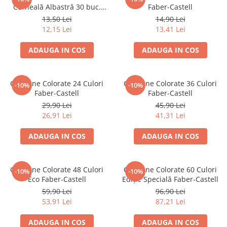
Cerneală Albastră 30 buc.
Faber-Castell
Blocnotesuri
Faber-Castell
13,50 Lei
14,90 Lei
Blocuri de desen
12,15 Lei
13,41 Lei
Caiete Biologie
Caiete cu Spirală
ADAUGA IN COS
ADAUGA IN COS
Caiete Dictando
Caiete Geografie
Creioane Colorate 24 Culori
Creioane Colorate 36 Culori
-10%
-10%
Caiete Matematica
Faber-Castell
Faber-Castell
Caiete Muzică
29,90 Lei
45,90 Lei
Caiete Studențești
26,91 Lei
41,31 Lei
Caiete Tip I
ADAUGA IN COS
ADAUGA IN COS
Caiete Tip II
Caiete Velin
Vocabulare
Creioane Colorate 48 Culori
Creioane Colorate 60 Culori
-10%
-10%
Eco Faber-Castell
Ediție Specială Faber-Castell
Calculatoare
59,90 Lei
96,90 Lei
Instrumente de scris și desen
53,91 Lei
87,21 Lei
Brush Pen-uri
ADAUGA IN COS
ADAUGA IN COS
Carioci