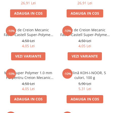
26,91 Lei
26,91 Lei
Dosare Carton
Dosare Plastic
ADAUGA IN COS
ADAUGA IN COS
Folii de protecție
Mape
Mine de Creion Mecanic
Mine de Creion Mecanic
-10%
-10%
Penare
Faber-Castell Super-Polymer,
Faber-Castell Super-Polymer,
0,5 mm, HB/B, 12 Bucăți
0,7 mm, HB/B, 12 Bucăți
Penare cu doua compartimente
4,50 Lei
4,50 Lei
4,05 Lei
4,05 Lei
Penare cu trei compartimente
Penare cu un compartiment
VEZI VARIANTE
VEZI VARIANTE
Penare echipate
Penare neechipate
Mine Super Polymer 1.0 mm
Plastilină KOH-I-NOOR, 5
Pictură și desen
-10%
-10%
HB pentru Creion Mecanic
culori, 100 g
Accesorii pentru pictură
Faber-Castell
4,50 Lei
5,90 Lei
Acuarele
4,05 Lei
5,31 Lei
Creioane grafit și cărbune
ADAUGA IN COS
ADAUGA IN COS
Culori acrilice
Culori în ulei