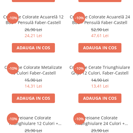
Creioane cerate
Creioane colorate
Creioane Colorate Acuarelă 12
Creioane Colorate Acuarelă 24
-10%
-10%
Creioane mecanice
Buc + Pensulă Faber-Castell
Buc + Pensulă Faber-Castell
Linere
26,90 Lei
52,90 Lei
24,21 Lei
47,61 Lei
Markere
Mine pentru creioane mecanice
ADAUGA IN COS
ADAUGA IN COS
Pixuri
Rezerve stilouri
Creioane Colorate Metalizate
Creioane Cerate Triunghiulare
Rollere
-10%
-10%
10 Culori Faber-Castell
Grip, 12 Culori, Faber-Castell
Stilouri
15,90 Lei
14,90 Lei
Măsurare și trasare
14,31 Lei
13,41 Lei
Rigle
ADAUGA IN COS
ADAUGA IN COS
Organizare și Arhivare
Accesorii de organizare
Bibliorafturi
Creioane Colorate
Creioane Colorate
-10%
-10%
Triunghiulare 12 Culori +
Triunghiulare 24 Culori +
Caiete mecanice
Ascuțitoare Eco Faber-Castell
Ascuțitoare Eco Faber-Castell
29,90 Lei
29,90 Lei
Clipboard-uri