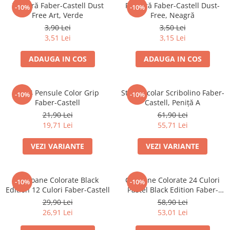
Pensule
Radieră Faber-Castell Dust
Radieră Faber-Castell Dust-
-10%
-10%
Plastilină
Free Art, Verde
Free, Neagră
3,90 Lei
3,50 Lei
Tempera și Guașe
3,51 Lei
3,15 Lei
Tăiere și lipire
Foarfeci
ADAUGA IN COS
ADAUGA IN COS
Lipici
Set 4 Pensule Color Grip
Stilou Școlar Scribolino Faber-
-10%
-10%
Faber-Castell
Castell, Peniță A
21,90 Lei
61,90 Lei
19,71 Lei
55,71 Lei
VEZI VARIANTE
VEZI VARIANTE
Creioane Colorate Black
Creioane Colorate 24 Culori
-10%
-10%
Edition 12 Culori Faber-Castell
Pastel Black Edition Faber-
Castell
29,90 Lei
58,90 Lei
26,91 Lei
53,01 Lei