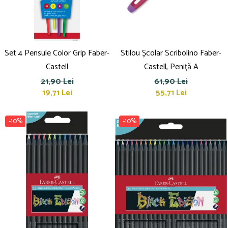
Set 4 Pensule Color Grip Faber-
Stilou Școlar Scribolino Faber-
Castell
Castell, Peniță A
21,90 Lei
61,90 Lei
19,71 Lei
55,71 Lei
-10%
-10%