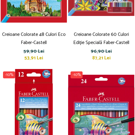
Pensule
Plastilină
Tempera și Guașe
Tăiere și lipire
Creioane Colorate 48 Culori Eco
Foarfeci
Creioane Colorate 60 Culori
Lipici
Faber-Castell
Ediție Specială Faber-Castell
59,90 Lei
96,90 Lei
53,91 Lei
87,21 Lei
-10%
-10%