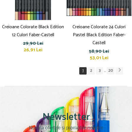
Creioane Colorate Black Edition
Creioane Colorate 24 Culori
12 Culori Faber-Castell
Pastel Black Edition Faber-
Castell
29,90 Lei
26,91 Lei
58,90 Lei
53,01 Lei
1
2
3
20
...
Newsletter
Nu rata ofertele si promotiile noastre