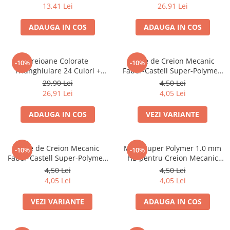
13,41 Lei
26,91 Lei
Caiete mecanice
Clipboard-uri
ADAUGA IN COS
ADAUGA IN COS
Dosare Carton
Dosare Plastic
Creioane Colorate
Mine de Creion Mecanic
-10%
-10%
Folii de protecție
Triunghiulare 24 Culori +
Faber-Castell Super-Polymer,
Mape
Ascuțitoare Eco Faber-Castell
0,5 mm, HB/B, 12 Bucăți
29,90 Lei
4,50 Lei
Penare
26,91 Lei
4,05 Lei
Penare cu doua compartimente
ADAUGA IN COS
VEZI VARIANTE
Penare cu trei compartimente
Penare cu un compartiment
Mine de Creion Mecanic
Mine Super Polymer 1.0 mm
Penare echipate
-10%
-10%
Faber-Castell Super-Polymer,
HB pentru Creion Mecanic
Penare neechipate
0,7 mm, HB/B, 12 Bucăți
Faber-Castell
4,50 Lei
4,50 Lei
Pictură și desen
4,05 Lei
4,05 Lei
Accesorii pentru pictură
VEZI VARIANTE
ADAUGA IN COS
Acuarele
Creioane grafit și cărbune