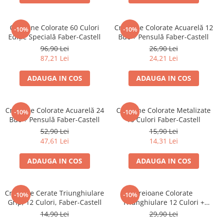
Brush Pen-uri
Carioci
Creioane Colorate 60 Culori
Creioane Colorate Acuarelă 12
-10%
-10%
Creioane cerate
Ediție Specială Faber-Castell
Buc + Pensulă Faber-Castell
Creioane colorate
96,90 Lei
26,90 Lei
87,21 Lei
24,21 Lei
Creioane mecanice
Linere
ADAUGA IN COS
ADAUGA IN COS
Markere
Mine pentru creioane mecanice
Creioane Colorate Acuarelă 24
Creioane Colorate Metalizate
Pixuri
-10%
-10%
Buc + Pensulă Faber-Castell
10 Culori Faber-Castell
Rezerve stilouri
52,90 Lei
15,90 Lei
Rollere
47,61 Lei
14,31 Lei
Stilouri
ADAUGA IN COS
ADAUGA IN COS
Măsurare și trasare
Rigle
Organizare și Arhivare
Creioane Cerate Triunghiulare
Creioane Colorate
-10%
-10%
Grip, 12 Culori, Faber-Castell
Triunghiulare 12 Culori +
Accesorii de organizare
Ascuțitoare Eco Faber-Castell
14,90 Lei
29,90 Lei
Bibliorafturi