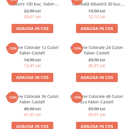
Suporturi și organizatoare de birou
Albastre 100 buc. Faber-
Cerneală Albastră 30 buc.
Castell
Faber-Castell
22,90 Lei
13,50 Lei
Caiete și Blocuri
20,61 Lei
12,15 Lei
Blocnotesuri
Blocuri de desen
ADAUGA IN COS
ADAUGA IN COS
Caiete Biologie
Caiete cu Spirală
Creioane Colorate 12 Culori
Creioane Colorate 24 Culori
-10%
-10%
Caiete Dictando
Faber-Castell
Faber-Castell
Caiete Geografie
14,90 Lei
29,90 Lei
Caiete Matematica
13,41 Lei
26,91 Lei
Caiete Muzică
ADAUGA IN COS
ADAUGA IN COS
Caiete Studențești
Caiete Tip I
Caiete Tip II
Creioane Colorate 36 Culori
Creioane Colorate 48 Culori
-10%
-10%
Faber-Castell
Eco Faber-Castell
Caiete Velin
45,90 Lei
59,90 Lei
Vocabulare
41,31 Lei
53,91 Lei
Calculatoare
Instrumente de scris și desen
ADAUGA IN COS
ADAUGA IN COS