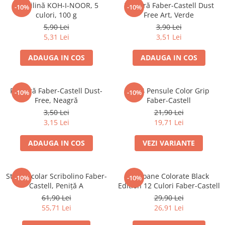
Culori acrilice
Plastilină KOH-I-NOOR, 5
Radieră Faber-Castell Dust
-10%
-10%
Culori în ulei
culori, 100 g
Free Art, Verde
5,90 Lei
3,90 Lei
Pensule
5,31 Lei
3,51 Lei
Plastilină
Tempera și Guașe
ADAUGA IN COS
ADAUGA IN COS
Tăiere și lipire
Foarfeci
Radieră Faber-Castell Dust-
Set 4 Pensule Color Grip
-10%
-10%
Lipici
Free, Neagră
Faber-Castell
3,50 Lei
21,90 Lei
3,15 Lei
19,71 Lei
ADAUGA IN COS
VEZI VARIANTE
Stilou Școlar Scribolino Faber-
Creioane Colorate Black
-10%
-10%
Castell, Peniță A
Edition 12 Culori Faber-Castell
61,90 Lei
29,90 Lei
55,71 Lei
26,91 Lei