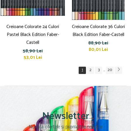
Creioane Colorate 24 Culori
Creioane Colorate 36 Culori
Pastel Black Edition Faber-
Black Edition Faber-Castell
Castell
88,90 Lei
80,01 Lei
58,90 Lei
53,01 Lei
1
2
3
20
...
Newsletter
Nu rata ofertele si promotiile noastre