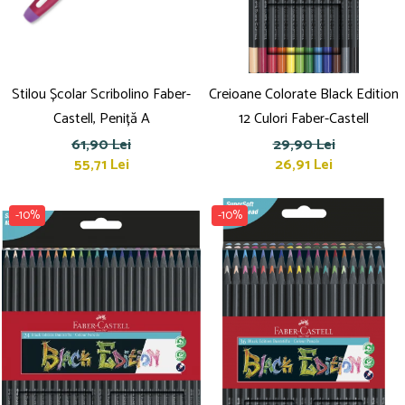
Stilou Școlar Scribolino Faber-
Creioane Colorate Black Edition
Castell, Peniță A
12 Culori Faber-Castell
61,90 Lei
29,90 Lei
55,71 Lei
26,91 Lei
-10%
-10%