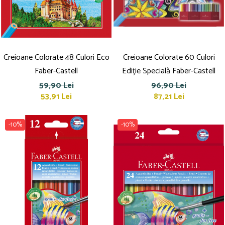
Pensule
Plastilină
Tempera și Guașe
Tăiere și lipire
Creioane Colorate 48 Culori Eco
Foarfeci
Creioane Colorate 60 Culori
Lipici
Faber-Castell
Ediție Specială Faber-Castell
59,90 Lei
96,90 Lei
53,91 Lei
87,21 Lei
-10%
-10%