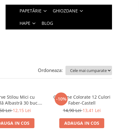
PAPETĂRIE
GHIOZDANE
HAPE
BLOG
Ordoneaza:
ve Stilou Mici cu
Creioane Colorate 12 Culori
-10%
lă Albastră 30 buc.
Faber-Castell
Faber-Castell
50 Lei
12,15 Lei
14,90 Lei
13,41 Lei
AUGA IN COS
ADAUGA IN COS