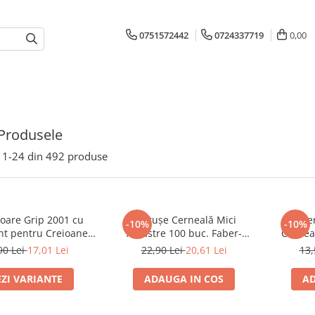
0751572442
0724337719
0,00
Produsele
1-
24
din
492
produse
toare Grip 2001 cu
Cartușe Cerneală Mici
Rezer
-10%
-10%
nt pentru Creioane
Albastre 100 buc. Faber-
Cernea
rd și Jumbo Faber-
Castell
90 Lei
17,01 Lei
22,90 Lei
20,61 Lei
13,
Castell
EZI VARIANTE
ADAUGA IN COS
AD