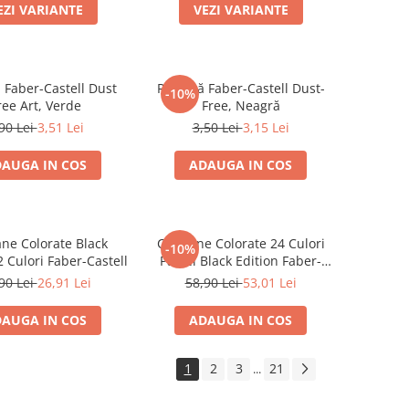
EZI VARIANTE
VEZI VARIANTE
 Faber-Castell Dust
Radieră Faber-Castell Dust-
-10%
ree Art, Verde
Free, Neagră
90 Lei
3,51 Lei
3,50 Lei
3,15 Lei
AUGA IN COS
ADAUGA IN COS
ane Colorate Black
Creioane Colorate 24 Culori
-10%
2 Culori Faber-Castell
Pastel Black Edition Faber-
Castell
90 Lei
26,91 Lei
58,90 Lei
53,01 Lei
AUGA IN COS
ADAUGA IN COS
1
2
3
21
...