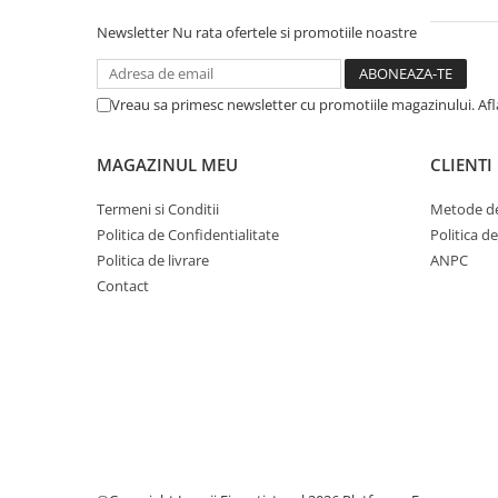
Caiete mecanice
Newsletter
Nu rata ofertele si promotiile noastre
Clipboard-uri
Dosare Carton
Vreau sa primesc newsletter cu promotiile magazinului. Af
Dosare Plastic
Folii de protecție
MAGAZINUL MEU
CLIENTI
Mape
Penare
Termeni si Conditii
Metode de
Politica de Confidentialitate
Politica d
Penare cu doua compartimente
Politica de livrare
ANPC
Penare cu trei compartimente
Contact
Penare cu un compartiment
Penare echipate
Penare neechipate
Pictură și desen
Accesorii pentru pictură
Acuarele
Creioane grafit și cărbune