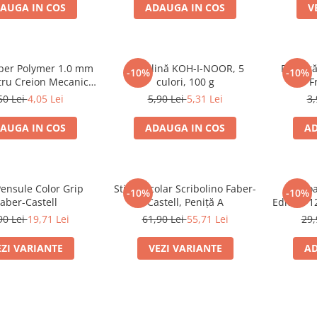
AUGA IN COS
ADAUGA IN COS
V
per Polymer 1.0 mm
Plastilină KOH-I-NOOR, 5
Radieră
-10%
-10%
ru Creion Mecanic
culori, 100 g
F
aber-Castell
50 Lei
4,05 Lei
5,90 Lei
5,31 Lei
3,
AUGA IN COS
ADAUGA IN COS
AD
Pensule Color Grip
Stilou Școlar Scribolino Faber-
Creio
-10%
-10%
aber-Castell
Castell, Peniță A
Edition 1
90 Lei
19,71 Lei
61,90 Lei
55,71 Lei
29,
EZI VARIANTE
VEZI VARIANTE
AD