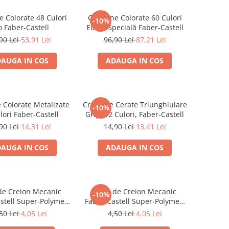
e Colorate 48 Culori
Creioane Colorate 60 Culori
-10%
o Faber-Castell
Ediție Specială Faber-Castell
90 Lei
53,91 Lei
96,90 Lei
87,21 Lei
AUGA IN COS
ADAUGA IN COS
 Colorate Metalizate
Creioane Cerate Triunghiulare
-10%
lori Faber-Castell
Grip, 12 Culori, Faber-Castell
90 Lei
14,31 Lei
14,90 Lei
13,41 Lei
AUGA IN COS
ADAUGA IN COS
de Creion Mecanic
Mine de Creion Mecanic
-10%
stell Super-Polymer,
Faber-Castell Super-Polymer,
, HB/B, 12 Bucăți
0,7 mm, HB/B, 12 Bucăți
50 Lei
4,05 Lei
4,50 Lei
4,05 Lei