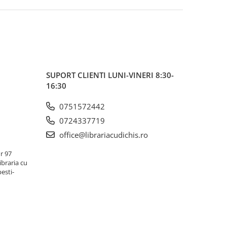
SUPORT CLIENTI
LUNI-VINERI 8:30-
16:30
0751572442
0724337719
office@librariacudichis.ro
r 97
ibraria cu
pesti-