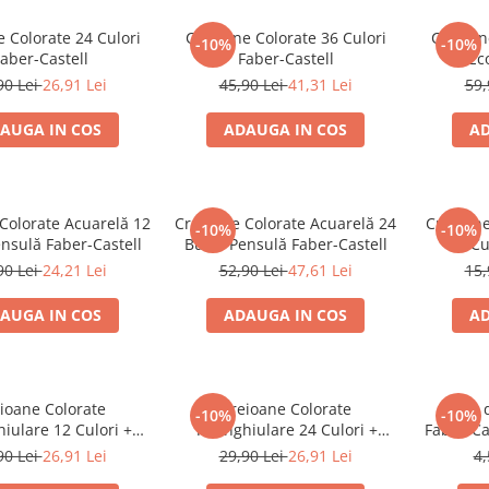
 Colorate 24 Culori
Creioane Colorate 36 Culori
Creioan
-10%
-10%
aber-Castell
Faber-Castell
Ec
90 Lei
26,91 Lei
45,90 Lei
41,31 Lei
59,
AUGA IN COS
ADAUGA IN COS
AD
Colorate Acuarelă 12
Creioane Colorate Acuarelă 24
Creioane
-10%
-10%
nsulă Faber-Castell
Buc + Pensulă Faber-Castell
10 Cu
90 Lei
24,21 Lei
52,90 Lei
47,61 Lei
15,
AUGA IN COS
ADAUGA IN COS
AD
ioane Colorate
Creioane Colorate
Mine 
-10%
-10%
iulare 12 Culori +
Triunghiulare 24 Culori +
Faber-Ca
re Eco Faber-Castell
Ascuțitoare Eco Faber-Castell
0,5 mm
90 Lei
26,91 Lei
29,90 Lei
26,91 Lei
4,