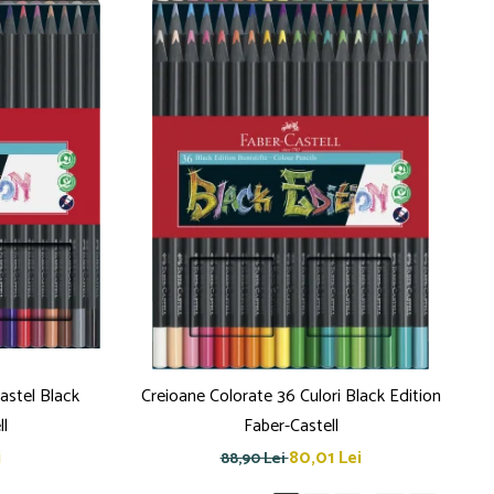
astel Black
Creioane Colorate 36 Culori Black Edition
ll
Faber-Castell
i
80,01 Lei
88,90 Lei