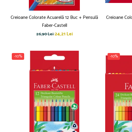
Pensule
Plastilină
Tempera și Guașe
Creioane Colorate Acuarelă 12 Buc + Pensulă
Creioane Col
Tăiere și lipire
Faber-Castell
Foarfeci
24,21 Lei
26,90 Lei
Lipici
-10%
-10%