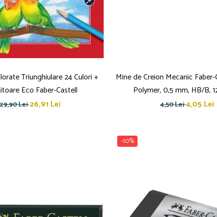
orate Triunghiulare 24 Culori +
Mine de Creion Mecanic Faber-C
itoare Eco Faber-Castell
Polymer, 0,5 mm, HB/B, 1
26,91 Lei
4,05 Lei
29,90 Lei
4,50 Lei
-10%