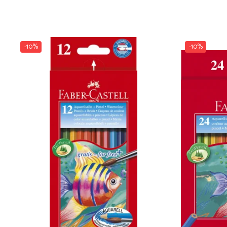
Dosare Carton
Dosare Plastic
Folii de protecție
-10%
-10%
Mape
Penare
Penare cu doua compartimente
Penare cu trei compartimente
Penare cu un compartiment
Penare echipate
Penare neechipate
Pictură și desen
Accesorii pentru pictură
Acuarele
Creioane grafit și cărbune
Culori acrilice
Culori în ulei