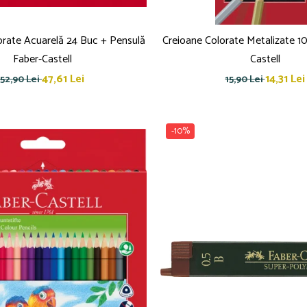
orate Acuarelă 24 Buc + Pensulă
Creioane Colorate Metalizate 10
Faber-Castell
Castell
47,61 Lei
14,31 Lei
52,90 Lei
15,90 Lei
-10%