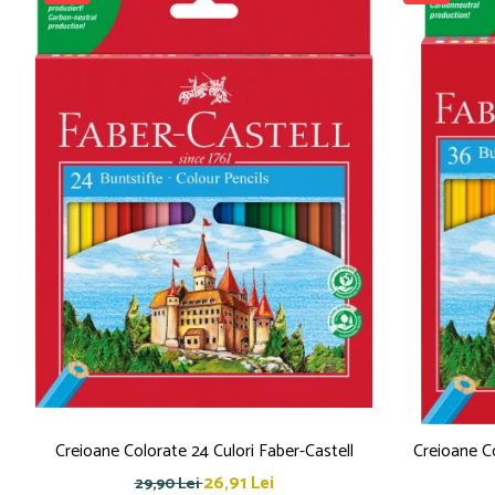
Creioane cerate
Creioane colorate
Creioane mecanice
Linere
Markere
Mine pentru creioane mecanice
Pixuri
Rezerve stilouri
Rollere
Stilouri
Măsurare și trasare
Rigle
Organizare și Arhivare
Accesorii de organizare
Bibliorafturi
Creioane Colorate 24 Culori Faber-Castell
Creioane Co
Caiete mecanice
26,91 Lei
29,90 Lei
Clipboard-uri