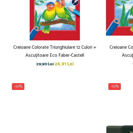
Creioane Colorate Triunghiulare 12 Culori +
Creioane Col
Ascuțitoare Eco Faber-Castell
Ascuț
26,91 Lei
29,90 Lei
-10%
-10%