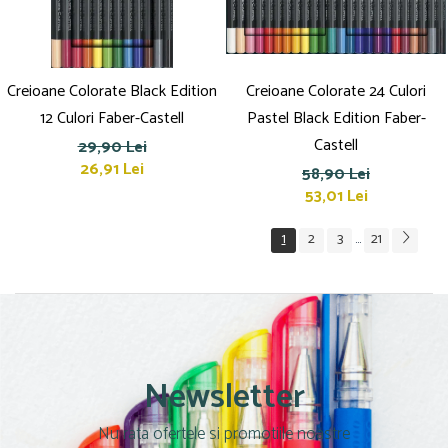
Creioane Colorate Black Edition
Creioane Colorate 24 Culori
12 Culori Faber-Castell
Pastel Black Edition Faber-
Castell
29,90 Lei
26,91 Lei
58,90 Lei
53,01 Lei
1
2
3
21
...
Newsletter
Nu rata ofertele si promotiile noastre