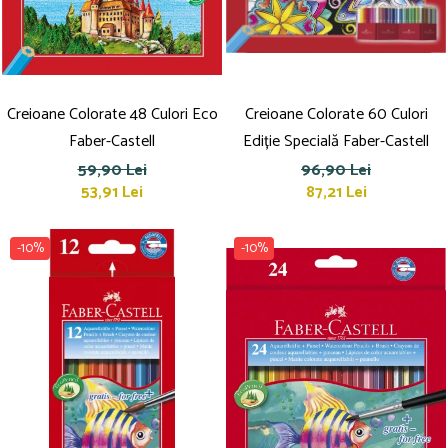
Culori acrilice
Culori în ulei
Pensule
Plastilină
Tempera și Guașe
Creioane Colorate 48 Culori Eco
Creioane Colorate 60 Culori
Tăiere și lipire
Faber-Castell
Ediție Specială Faber-Castell
Foarfeci
59,90 Lei
96,90 Lei
Lipici
53,91 Lei
87,21 Lei
-10%
-10%