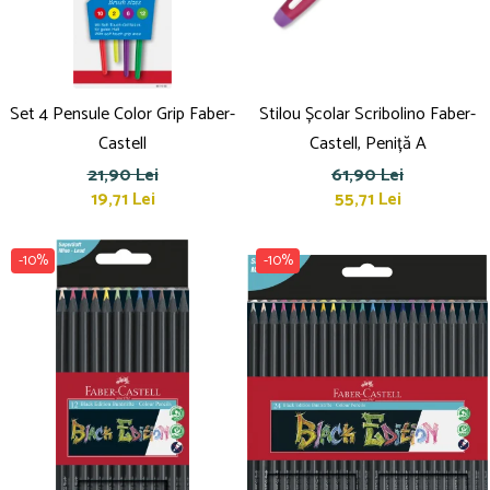
Set 4 Pensule Color Grip Faber-
Stilou Școlar Scribolino Faber-
Castell
Castell, Peniță A
21,90 Lei
61,90 Lei
19,71 Lei
55,71 Lei
-10%
-10%