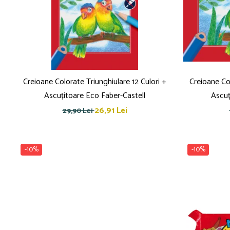
Creioane Colorate Triunghiulare 12 Culori +
Creioane Col
Ascuțitoare Eco Faber-Castell
Ascuț
26,91 Lei
29,90 Lei
-10%
-10%