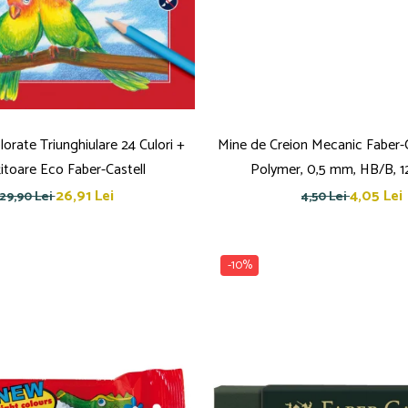
orate Triunghiulare 24 Culori +
Mine de Creion Mecanic Faber-C
itoare Eco Faber-Castell
Polymer, 0,5 mm, HB/B, 1
26,91 Lei
4,05 Lei
29,90 Lei
4,50 Lei
-10%