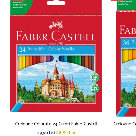
Creioane cerate
Creioane colorate
Creioane mecanice
Linere
Markere
Mine pentru creioane mecanice
Pixuri
Rezerve stilouri
Rollere
Stilouri
Măsurare și trasare
Rigle
Organizare și Arhivare
Accesorii de organizare
Bibliorafturi
Creioane Colorate 24 Culori Faber-Castell
Creioane Co
Caiete mecanice
26,91 Lei
29,90 Lei
Clipboard-uri