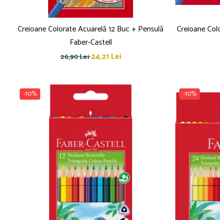
Pensule
Plastilină
Tempera și Guașe
Creioane Colorate Acuarelă 12 Buc + Pensulă
Creioane Col
Tăiere și lipire
Faber-Castell
Foarfeci
24,21 Lei
26,90 Lei
Lipici
-10%
-10%