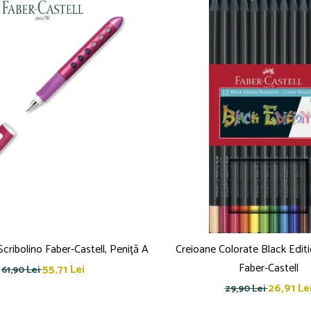
Scribolino Faber-Castell, Peniță A
Creioane Colorate Black Editi
Faber-Castell
55,71 Lei
61,90 Lei
26,91 Le
29,90 Lei