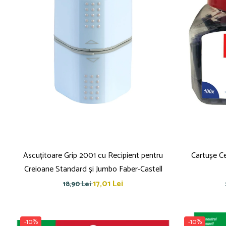
Blocnotesuri
Blocuri de desen
Caiete Biologie
Caiete cu Spirală
Caiete Dictando
Caiete Geografie
Caiete Matematica
Caiete Muzică
Caiete Studențești
Caiete Tip I
Caiete Tip II
Caiete Velin
Ascuțitoare Grip 2001 cu Recipient pentru
Cartușe Ce
Vocabulare
Creioane Standard și Jumbo Faber-Castell
Calculatoare
17,01 Lei
18,90 Lei
Instrumente de scris și desen
Brush Pen-uri
-10%
-10%
Carioci