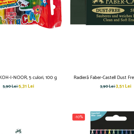
ă KOH-I-NOOR, 5 culori, 100 g
Radieră Faber-Castell Dust Fre
5,31 Lei
3,51 Lei
5,90 Lei
3,90 Lei
-10%