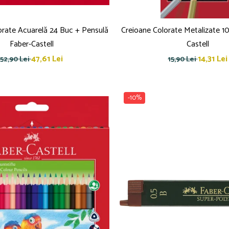
orate Acuarelă 24 Buc + Pensulă
Creioane Colorate Metalizate 10
Faber-Castell
Castell
47,61 Lei
14,31 Lei
52,90 Lei
15,90 Lei
-10%