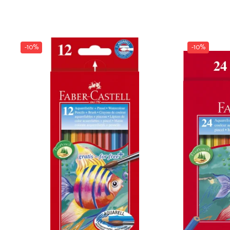
Dosare Carton
Dosare Plastic
Folii de protecție
-10%
-10%
Mape
Penare
Penare cu doua compartimente
Penare cu trei compartimente
Penare cu un compartiment
Penare echipate
Penare neechipate
Pictură și desen
Accesorii pentru pictură
Acuarele
Creioane grafit și cărbune
Culori acrilice
Culori în ulei