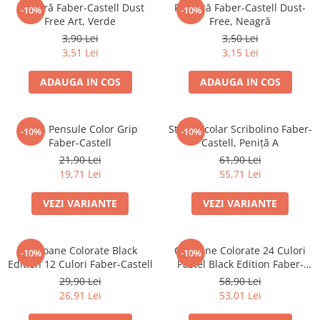
Culori acrilice
Radieră Faber-Castell Dust
Radieră Faber-Castell Dust-
-10%
-10%
Culori în ulei
Free Art, Verde
Free, Neagră
3,90 Lei
3,50 Lei
Pensule
3,51 Lei
3,15 Lei
Plastilină
Tempera și Guașe
ADAUGA IN COS
ADAUGA IN COS
Tăiere și lipire
Foarfeci
Set 4 Pensule Color Grip
Stilou Școlar Scribolino Faber-
-10%
-10%
Lipici
Faber-Castell
Castell, Peniță A
21,90 Lei
61,90 Lei
19,71 Lei
55,71 Lei
VEZI VARIANTE
VEZI VARIANTE
Creioane Colorate Black
Creioane Colorate 24 Culori
-10%
-10%
Edition 12 Culori Faber-Castell
Pastel Black Edition Faber-
Castell
29,90 Lei
58,90 Lei
26,91 Lei
53,01 Lei