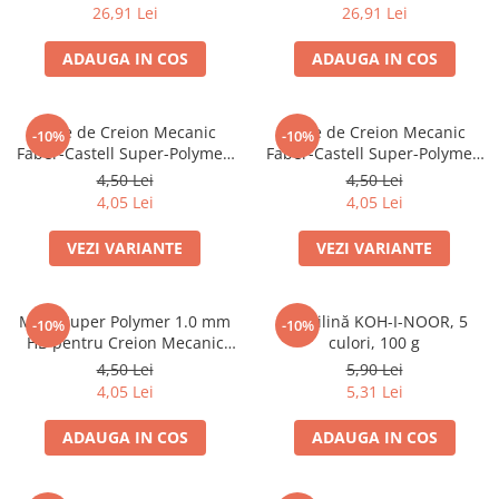
26,91 Lei
26,91 Lei
Caiete mecanice
Clipboard-uri
ADAUGA IN COS
ADAUGA IN COS
Dosare Carton
Dosare Plastic
Mine de Creion Mecanic
Mine de Creion Mecanic
-10%
-10%
Folii de protecție
Faber-Castell Super-Polymer,
Faber-Castell Super-Polymer,
Mape
0,5 mm, HB/B, 12 Bucăți
0,7 mm, HB/B, 12 Bucăți
4,50 Lei
4,50 Lei
Penare
4,05 Lei
4,05 Lei
Penare cu doua compartimente
VEZI VARIANTE
VEZI VARIANTE
Penare cu trei compartimente
Penare cu un compartiment
Mine Super Polymer 1.0 mm
Plastilină KOH-I-NOOR, 5
Penare echipate
-10%
-10%
HB pentru Creion Mecanic
culori, 100 g
Penare neechipate
Faber-Castell
4,50 Lei
5,90 Lei
Pictură și desen
4,05 Lei
5,31 Lei
Accesorii pentru pictură
ADAUGA IN COS
ADAUGA IN COS
Acuarele
Creioane grafit și cărbune