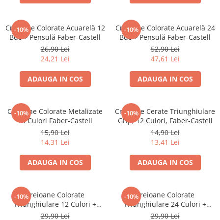
Brush Pen-uri
Carioci
Creioane Colorate Acuarelă 12
Creioane Colorate Acuarelă 24
-10%
-10%
Creioane cerate
Buc + Pensulă Faber-Castell
Buc + Pensulă Faber-Castell
Creioane colorate
26,90 Lei
52,90 Lei
24,21 Lei
47,61 Lei
Creioane mecanice
Linere
ADAUGA IN COS
ADAUGA IN COS
Markere
Mine pentru creioane mecanice
Creioane Colorate Metalizate
Creioane Cerate Triunghiulare
Pixuri
-10%
-10%
10 Culori Faber-Castell
Grip, 12 Culori, Faber-Castell
Rezerve stilouri
15,90 Lei
14,90 Lei
Rollere
14,31 Lei
13,41 Lei
Stilouri
ADAUGA IN COS
ADAUGA IN COS
Măsurare și trasare
Rigle
Organizare și Arhivare
Creioane Colorate
Creioane Colorate
-10%
-10%
Triunghiulare 12 Culori +
Triunghiulare 24 Culori +
Accesorii de organizare
Ascuțitoare Eco Faber-Castell
Ascuțitoare Eco Faber-Castell
29,90 Lei
29,90 Lei
Bibliorafturi