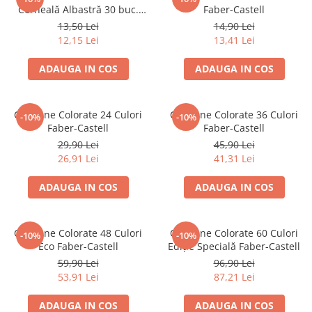
Suporturi și organizatoare de birou
Cerneală Albastră 30 buc.
Faber-Castell
Faber-Castell
13,50 Lei
14,90 Lei
Caiete și Blocuri
12,15 Lei
13,41 Lei
Blocnotesuri
Blocuri de desen
ADAUGA IN COS
ADAUGA IN COS
Caiete Biologie
Caiete cu Spirală
Creioane Colorate 24 Culori
Creioane Colorate 36 Culori
-10%
-10%
Caiete Dictando
Faber-Castell
Faber-Castell
Caiete Geografie
29,90 Lei
45,90 Lei
Caiete Matematica
26,91 Lei
41,31 Lei
Caiete Muzică
ADAUGA IN COS
ADAUGA IN COS
Caiete Studențești
Caiete Tip I
Caiete Tip II
Creioane Colorate 48 Culori
Creioane Colorate 60 Culori
-10%
-10%
Eco Faber-Castell
Ediție Specială Faber-Castell
Caiete Velin
59,90 Lei
96,90 Lei
Vocabulare
53,91 Lei
87,21 Lei
Calculatoare
Instrumente de scris și desen
ADAUGA IN COS
ADAUGA IN COS