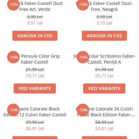
Culori acrilice
Radieră Faber-Castell Dust
Radieră Faber-Castell Dust-
-10%
-10%
Culori în ulei
Free Art, Verde
Free, Neagră
3,90 Lei
3,50 Lei
Pensule
3,51 Lei
3,15 Lei
Plastilină
Tempera și Guașe
ADAUGA IN COS
ADAUGA IN COS
Tăiere și lipire
Foarfeci
Set 4 Pensule Color Grip
Stilou Școlar Scribolino Faber-
-10%
-10%
Lipici
Faber-Castell
Castell, Peniță A
21,90 Lei
61,90 Lei
19,71 Lei
55,71 Lei
VEZI VARIANTE
VEZI VARIANTE
Creioane Colorate Black
Creioane Colorate 24 Culori
-10%
-10%
Edition 12 Culori Faber-Castell
Pastel Black Edition Faber-
Castell
29,90 Lei
58,90 Lei
26,91 Lei
53,01 Lei