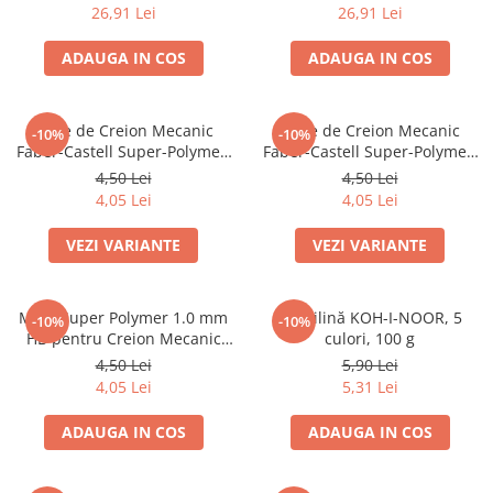
26,91 Lei
26,91 Lei
Caiete mecanice
Clipboard-uri
ADAUGA IN COS
ADAUGA IN COS
Dosare Carton
Dosare Plastic
Mine de Creion Mecanic
Mine de Creion Mecanic
-10%
-10%
Folii de protecție
Faber-Castell Super-Polymer,
Faber-Castell Super-Polymer,
Mape
0,5 mm, HB/B, 12 Bucăți
0,7 mm, HB/B, 12 Bucăți
4,50 Lei
4,50 Lei
Penare
4,05 Lei
4,05 Lei
Penare cu doua compartimente
VEZI VARIANTE
VEZI VARIANTE
Penare cu trei compartimente
Penare cu un compartiment
Mine Super Polymer 1.0 mm
Plastilină KOH-I-NOOR, 5
Penare echipate
-10%
-10%
HB pentru Creion Mecanic
culori, 100 g
Penare neechipate
Faber-Castell
4,50 Lei
5,90 Lei
Pictură și desen
4,05 Lei
5,31 Lei
Accesorii pentru pictură
ADAUGA IN COS
ADAUGA IN COS
Acuarele
Creioane grafit și cărbune