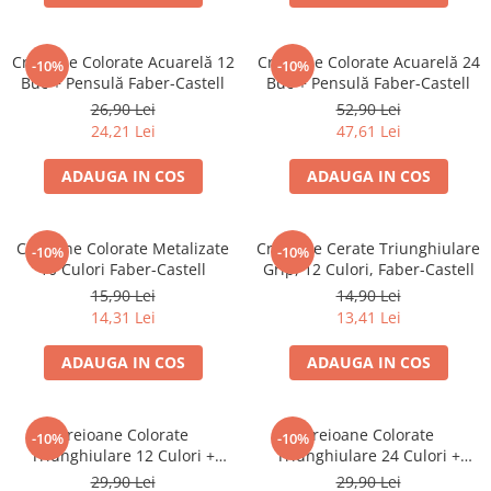
Brush Pen-uri
Carioci
Creioane Colorate Acuarelă 12
Creioane Colorate Acuarelă 24
-10%
-10%
Creioane cerate
Buc + Pensulă Faber-Castell
Buc + Pensulă Faber-Castell
Creioane colorate
26,90 Lei
52,90 Lei
24,21 Lei
47,61 Lei
Creioane mecanice
Linere
ADAUGA IN COS
ADAUGA IN COS
Markere
Mine pentru creioane mecanice
Creioane Colorate Metalizate
Creioane Cerate Triunghiulare
Pixuri
-10%
-10%
10 Culori Faber-Castell
Grip, 12 Culori, Faber-Castell
Rezerve stilouri
15,90 Lei
14,90 Lei
Rollere
14,31 Lei
13,41 Lei
Stilouri
ADAUGA IN COS
ADAUGA IN COS
Măsurare și trasare
Rigle
Organizare și Arhivare
Creioane Colorate
Creioane Colorate
-10%
-10%
Triunghiulare 12 Culori +
Triunghiulare 24 Culori +
Accesorii de organizare
Ascuțitoare Eco Faber-Castell
Ascuțitoare Eco Faber-Castell
29,90 Lei
29,90 Lei
Bibliorafturi