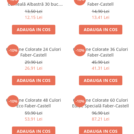
Suporturi și organizatoare de birou
Cerneală Albastră 30 buc.
Faber-Castell
Faber-Castell
13,50 Lei
14,90 Lei
Caiete și Blocuri
12,15 Lei
13,41 Lei
Blocnotesuri
Blocuri de desen
ADAUGA IN COS
ADAUGA IN COS
Caiete Biologie
Caiete cu Spirală
Creioane Colorate 24 Culori
Creioane Colorate 36 Culori
-10%
-10%
Caiete Dictando
Faber-Castell
Faber-Castell
Caiete Geografie
29,90 Lei
45,90 Lei
Caiete Matematica
26,91 Lei
41,31 Lei
Caiete Muzică
ADAUGA IN COS
ADAUGA IN COS
Caiete Studențești
Caiete Tip I
Caiete Tip II
Creioane Colorate 48 Culori
Creioane Colorate 60 Culori
-10%
-10%
Eco Faber-Castell
Ediție Specială Faber-Castell
Caiete Velin
59,90 Lei
96,90 Lei
Vocabulare
53,91 Lei
87,21 Lei
Calculatoare
Instrumente de scris și desen
ADAUGA IN COS
ADAUGA IN COS