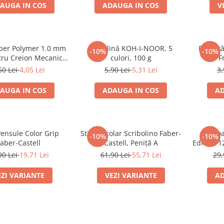
AUGA IN COS
ADAUGA IN COS
V
per Polymer 1.0 mm
Plastilină KOH-I-NOOR, 5
Radieră
-10%
-10%
ru Creion Mecanic
culori, 100 g
F
aber-Castell
50 Lei
4,05 Lei
5,90 Lei
5,31 Lei
3,
AUGA IN COS
ADAUGA IN COS
AD
Pensule Color Grip
Stilou Școlar Scribolino Faber-
Creio
-10%
-10%
aber-Castell
Castell, Peniță A
Edition 1
90 Lei
19,71 Lei
61,90 Lei
55,71 Lei
29,
EZI VARIANTE
VEZI VARIANTE
AD