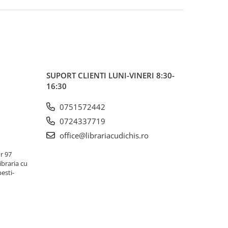
SUPORT CLIENTI
LUNI-VINERI 8:30-
16:30
0751572442
0724337719
office@librariacudichis.ro
r 97
ibraria cu
pesti-