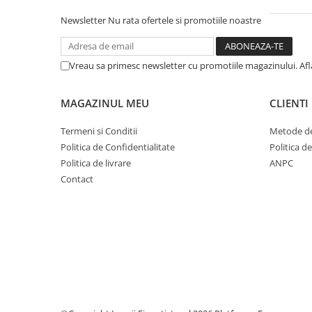
Dosare Carton
Newsletter
Nu rata ofertele si promotiile noastre
Dosare Plastic
Folii de protecție
Vreau sa primesc newsletter cu promotiile magazinului. Af
Mape
Penare
MAGAZINUL MEU
CLIENTI
Penare cu doua compartimente
Penare cu trei compartimente
Termeni si Conditii
Metode de
Politica de Confidentialitate
Politica d
Penare cu un compartiment
Politica de livrare
ANPC
Penare echipate
Contact
Penare neechipate
Pictură și desen
Accesorii pentru pictură
Acuarele
Creioane grafit și cărbune
Culori acrilice
Culori în ulei