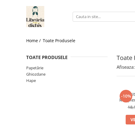
Papetărie
Ghiozdane
Hape
Accesorii școlare
Ghiozdane cu Roți
Jucării pentru Bebeluși
Home /
Toate Produsele
Numărători
Ghiozdane Ergonomice
Ascuțire și ștergere
Ghiozdane grădiniță
Toate 
TOATE PRODUSELE
Ascuțitori
Ghiozdane școală
Corectoare
Afiseaza:
Papetărie
Ghiozdane Clasa Pregătitoare
Ghiozdane
Radiere
Ghiozdane Clasele I-IV
Hape
Birotică și organizare birou
Ghiozdane Gimnaziu și Liceu
Agrafe de birou
Ascuți
-10%
Benzi adezive
Recipie
Standa
18,
Capsatoare
Perforatoare
V
Suporturi și organizatoare de birou
Caiete și Blocuri