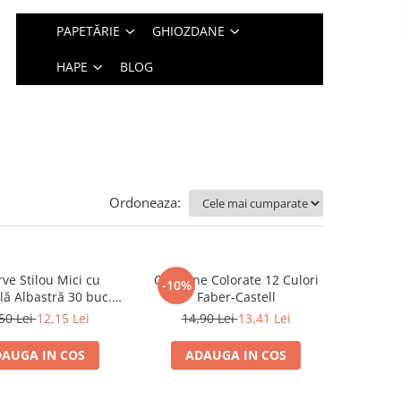
PAPETĂRIE
GHIOZDANE
HAPE
BLOG
Ordoneaza:
ve Stilou Mici cu
Creioane Colorate 12 Culori
-10%
lă Albastră 30 buc.
Faber-Castell
Faber-Castell
50 Lei
12,15 Lei
14,90 Lei
13,41 Lei
AUGA IN COS
ADAUGA IN COS