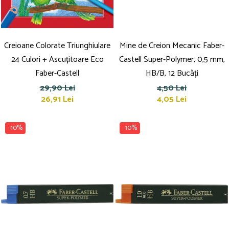
Creioane Colorate Triunghiulare
Mine de Creion Mecanic Faber-
24 Culori + Ascuțitoare Eco
Castell Super-Polymer, 0,5 mm,
Faber-Castell
HB/B, 12 Bucăți
29,90 Lei
4,50 Lei
26,91 Lei
4,05 Lei
-10%
-10%