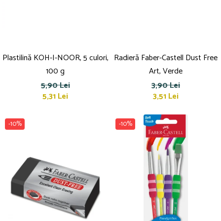
Plastilină KOH-I-NOOR, 5 culori,
Radieră Faber-Castell Dust Free
100 g
Art, Verde
5,90 Lei
3,90 Lei
5,31 Lei
3,51 Lei
-10%
-10%