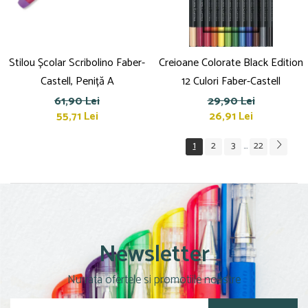
Stilou Școlar Scribolino Faber-
Creioane Colorate Black Edition
Castell, Peniță A
12 Culori Faber-Castell
61,90 Lei
29,90 Lei
55,71 Lei
26,91 Lei
1
2
3
22
...
Newsletter
Nu rata ofertele si promotiile noastre