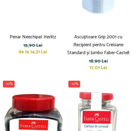
Suporturi și organizatoare de birou
Caiete și Blocuri
Blocnotesuri
Blocuri de desen
Caiete Biologie
Penar Neechipat Herlitz
Ascuțitoare Grip 2001 cu
Caiete cu Spirală
Recipient pentru Creioane
15,90 Lei
Caiete Dictando
de la 14,31 Lei
Standard și Jumbo Faber-Castell
Caiete Geografie
18,90 Lei
Caiete Matematica
17,01 Lei
Caiete Muzică
Caiete Studențești
-10%
-10%
Caiete Tip I
Caiete Tip II
Caiete Velin
Vocabulare
Calculatoare
Instrumente de scris și desen