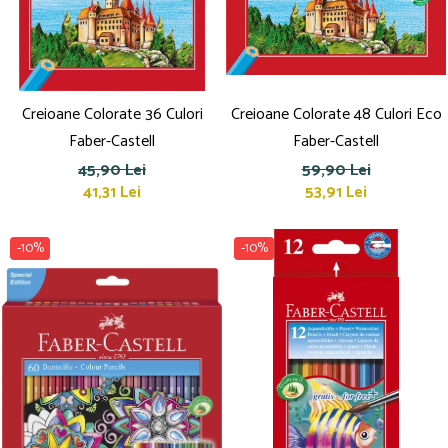
Culori acrilice
Culori în ulei
Pensule
Plastilină
Tempera și Guașe
Creioane Colorate 36 Culori
Creioane Colorate 48 Culori Eco
Tăiere și lipire
Faber-Castell
Faber-Castell
Foarfeci
45,90 Lei
59,90 Lei
Lipici
41,31 Lei
53,91 Lei
-10%
-10%