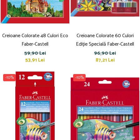
Culori acrilice
Culori în ulei
Pensule
Plastilină
Tempera și Guașe
Creioane Colorate 48 Culori Eco
Creioane Colorate 60 Culori
Tăiere și lipire
Faber-Castell
Ediție Specială Faber-Castell
Foarfeci
59,90 Lei
96,90 Lei
Lipici
53,91 Lei
87,21 Lei
-10%
-10%