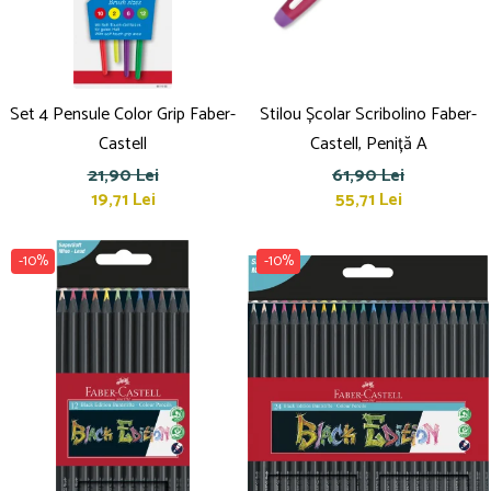
Set 4 Pensule Color Grip Faber-
Stilou Școlar Scribolino Faber-
Castell
Castell, Peniță A
21,90 Lei
61,90 Lei
19,71 Lei
55,71 Lei
-10%
-10%