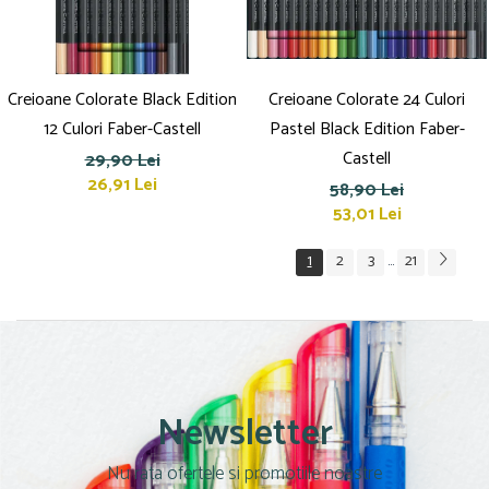
Creioane Colorate Black Edition
Creioane Colorate 24 Culori
12 Culori Faber-Castell
Pastel Black Edition Faber-
Castell
29,90 Lei
26,91 Lei
58,90 Lei
53,01 Lei
1
2
3
21
...
Newsletter
Nu rata ofertele si promotiile noastre