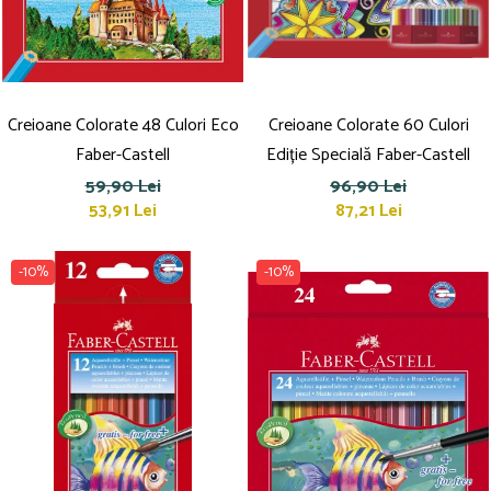
Culori acrilice
Culori în ulei
Pensule
Plastilină
Tempera și Guașe
Creioane Colorate 48 Culori Eco
Creioane Colorate 60 Culori
Tăiere și lipire
Faber-Castell
Ediție Specială Faber-Castell
Foarfeci
59,90 Lei
96,90 Lei
Lipici
53,91 Lei
87,21 Lei
-10%
-10%