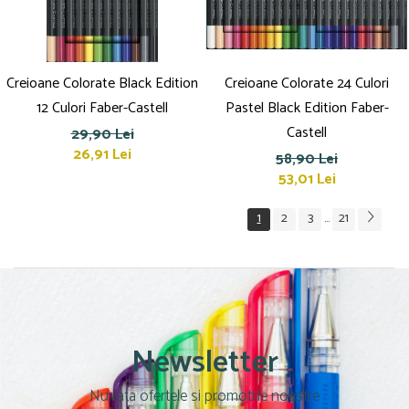
Creioane Colorate Black Edition
Creioane Colorate 24 Culori
12 Culori Faber-Castell
Pastel Black Edition Faber-
Castell
29,90 Lei
26,91 Lei
58,90 Lei
53,01 Lei
1
2
3
21
...
Newsletter
Nu rata ofertele si promotiile noastre