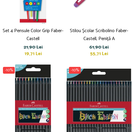
Set 4 Pensule Color Grip Faber-
Stilou Școlar Scribolino Faber-
Castell
Castell, Peniță A
21,90 Lei
61,90 Lei
19,71 Lei
55,71 Lei
-10%
-10%