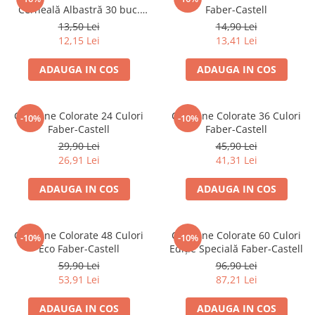
Suporturi și organizatoare de birou
Cerneală Albastră 30 buc.
Faber-Castell
Faber-Castell
13,50 Lei
14,90 Lei
Caiete și Blocuri
12,15 Lei
13,41 Lei
Blocnotesuri
Blocuri de desen
ADAUGA IN COS
ADAUGA IN COS
Caiete Biologie
Caiete cu Spirală
Creioane Colorate 24 Culori
Creioane Colorate 36 Culori
-10%
-10%
Caiete Dictando
Faber-Castell
Faber-Castell
Caiete Geografie
29,90 Lei
45,90 Lei
Caiete Matematica
26,91 Lei
41,31 Lei
Caiete Muzică
ADAUGA IN COS
ADAUGA IN COS
Caiete Studențești
Caiete Tip I
Caiete Tip II
Creioane Colorate 48 Culori
Creioane Colorate 60 Culori
-10%
-10%
Eco Faber-Castell
Ediție Specială Faber-Castell
Caiete Velin
59,90 Lei
96,90 Lei
Vocabulare
53,91 Lei
87,21 Lei
Calculatoare
Instrumente de scris și desen
ADAUGA IN COS
ADAUGA IN COS