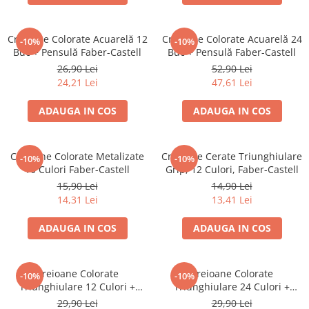
Brush Pen-uri
Carioci
Creioane Colorate Acuarelă 12
Creioane Colorate Acuarelă 24
-10%
-10%
Creioane cerate
Buc + Pensulă Faber-Castell
Buc + Pensulă Faber-Castell
Creioane colorate
26,90 Lei
52,90 Lei
24,21 Lei
47,61 Lei
Creioane mecanice
Linere
ADAUGA IN COS
ADAUGA IN COS
Markere
Mine pentru creioane mecanice
Creioane Colorate Metalizate
Creioane Cerate Triunghiulare
Pixuri
-10%
-10%
10 Culori Faber-Castell
Grip, 12 Culori, Faber-Castell
Rezerve stilouri
15,90 Lei
14,90 Lei
Rollere
14,31 Lei
13,41 Lei
Stilouri
ADAUGA IN COS
ADAUGA IN COS
Măsurare și trasare
Rigle
Organizare și Arhivare
Creioane Colorate
Creioane Colorate
-10%
-10%
Triunghiulare 12 Culori +
Triunghiulare 24 Culori +
Accesorii de organizare
Ascuțitoare Eco Faber-Castell
Ascuțitoare Eco Faber-Castell
29,90 Lei
29,90 Lei
Bibliorafturi