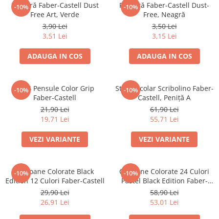
Culori acrilice
Radieră Faber-Castell Dust
Radieră Faber-Castell Dust-
-10%
-10%
Culori în ulei
Free Art, Verde
Free, Neagră
3,90 Lei
3,50 Lei
Pensule
3,51 Lei
3,15 Lei
Plastilină
Tempera și Guașe
ADAUGA IN COS
ADAUGA IN COS
Tăiere și lipire
Foarfeci
Set 4 Pensule Color Grip
Stilou Școlar Scribolino Faber-
-10%
-10%
Lipici
Faber-Castell
Castell, Peniță A
21,90 Lei
61,90 Lei
19,71 Lei
55,71 Lei
VEZI VARIANTE
VEZI VARIANTE
Creioane Colorate Black
Creioane Colorate 24 Culori
-10%
-10%
Edition 12 Culori Faber-Castell
Pastel Black Edition Faber-
Castell
29,90 Lei
58,90 Lei
26,91 Lei
53,01 Lei