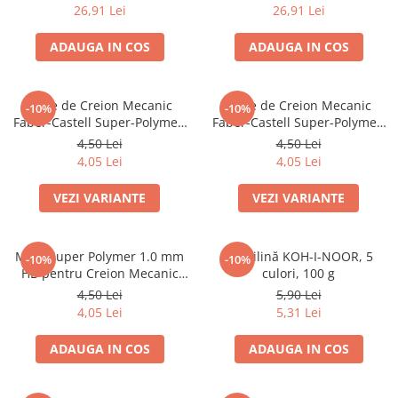
26,91 Lei
26,91 Lei
Caiete mecanice
Clipboard-uri
ADAUGA IN COS
ADAUGA IN COS
Dosare Carton
Dosare Plastic
Mine de Creion Mecanic
Mine de Creion Mecanic
-10%
-10%
Folii de protecție
Faber-Castell Super-Polymer,
Faber-Castell Super-Polymer,
Mape
0,5 mm, HB/B, 12 Bucăți
0,7 mm, HB/B, 12 Bucăți
4,50 Lei
4,50 Lei
Penare
4,05 Lei
4,05 Lei
Penare cu doua compartimente
VEZI VARIANTE
VEZI VARIANTE
Penare cu trei compartimente
Penare cu un compartiment
Mine Super Polymer 1.0 mm
Plastilină KOH-I-NOOR, 5
Penare echipate
-10%
-10%
HB pentru Creion Mecanic
culori, 100 g
Penare neechipate
Faber-Castell
4,50 Lei
5,90 Lei
Pictură și desen
4,05 Lei
5,31 Lei
Accesorii pentru pictură
ADAUGA IN COS
ADAUGA IN COS
Acuarele
Creioane grafit și cărbune