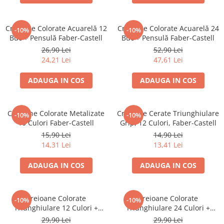
Brush Pen-uri
Carioci
Creioane Colorate Acuarelă 12
Creioane Colorate Acuarelă 24
-10%
-10%
Creioane cerate
Buc + Pensulă Faber-Castell
Buc + Pensulă Faber-Castell
Creioane colorate
26,90 Lei
52,90 Lei
24,21 Lei
47,61 Lei
Creioane mecanice
Linere
ADAUGA IN COS
ADAUGA IN COS
Markere
Mine pentru creioane mecanice
Creioane Colorate Metalizate
Creioane Cerate Triunghiulare
Pixuri
-10%
-10%
10 Culori Faber-Castell
Grip, 12 Culori, Faber-Castell
Rezerve stilouri
15,90 Lei
14,90 Lei
Rollere
14,31 Lei
13,41 Lei
Stilouri
ADAUGA IN COS
ADAUGA IN COS
Măsurare și trasare
Rigle
Organizare și Arhivare
Creioane Colorate
Creioane Colorate
-10%
-10%
Triunghiulare 12 Culori +
Triunghiulare 24 Culori +
Accesorii de organizare
Ascuțitoare Eco Faber-Castell
Ascuțitoare Eco Faber-Castell
29,90 Lei
29,90 Lei
Bibliorafturi