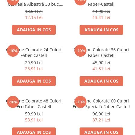
Suporturi și organizatoare de birou
Cerneală Albastră 30 buc.
Faber-Castell
Faber-Castell
13,50 Lei
14,90 Lei
Caiete și Blocuri
12,15 Lei
13,41 Lei
Blocnotesuri
Blocuri de desen
ADAUGA IN COS
ADAUGA IN COS
Caiete Biologie
Caiete cu Spirală
Creioane Colorate 24 Culori
Creioane Colorate 36 Culori
-10%
-10%
Caiete Dictando
Faber-Castell
Faber-Castell
Caiete Geografie
29,90 Lei
45,90 Lei
Caiete Matematica
26,91 Lei
41,31 Lei
Caiete Muzică
ADAUGA IN COS
ADAUGA IN COS
Caiete Studențești
Caiete Tip I
Caiete Tip II
Creioane Colorate 48 Culori
Creioane Colorate 60 Culori
-10%
-10%
Eco Faber-Castell
Ediție Specială Faber-Castell
Caiete Velin
59,90 Lei
96,90 Lei
Vocabulare
53,91 Lei
87,21 Lei
Calculatoare
Instrumente de scris și desen
ADAUGA IN COS
ADAUGA IN COS