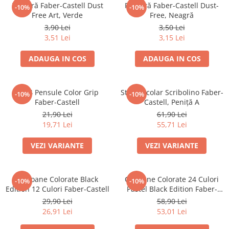
Culori acrilice
Radieră Faber-Castell Dust
Radieră Faber-Castell Dust-
-10%
-10%
Culori în ulei
Free Art, Verde
Free, Neagră
3,90 Lei
3,50 Lei
Pensule
3,51 Lei
3,15 Lei
Plastilină
Tempera și Guașe
ADAUGA IN COS
ADAUGA IN COS
Tăiere și lipire
Foarfeci
Set 4 Pensule Color Grip
Stilou Școlar Scribolino Faber-
-10%
-10%
Lipici
Faber-Castell
Castell, Peniță A
21,90 Lei
61,90 Lei
19,71 Lei
55,71 Lei
VEZI VARIANTE
VEZI VARIANTE
Creioane Colorate Black
Creioane Colorate 24 Culori
-10%
-10%
Edition 12 Culori Faber-Castell
Pastel Black Edition Faber-
Castell
29,90 Lei
58,90 Lei
26,91 Lei
53,01 Lei