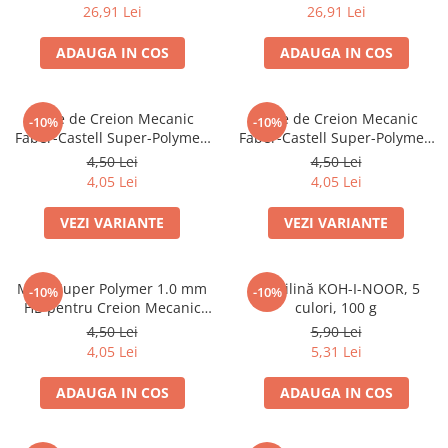
26,91 Lei
26,91 Lei
Caiete mecanice
Clipboard-uri
ADAUGA IN COS
ADAUGA IN COS
Dosare Carton
Dosare Plastic
Mine de Creion Mecanic
Mine de Creion Mecanic
-10%
-10%
Folii de protecție
Faber-Castell Super-Polymer,
Faber-Castell Super-Polymer,
Mape
0,5 mm, HB/B, 12 Bucăți
0,7 mm, HB/B, 12 Bucăți
4,50 Lei
4,50 Lei
Penare
4,05 Lei
4,05 Lei
Penare cu doua compartimente
VEZI VARIANTE
VEZI VARIANTE
Penare cu trei compartimente
Penare cu un compartiment
Mine Super Polymer 1.0 mm
Plastilină KOH-I-NOOR, 5
Penare echipate
-10%
-10%
HB pentru Creion Mecanic
culori, 100 g
Penare neechipate
Faber-Castell
4,50 Lei
5,90 Lei
Pictură și desen
4,05 Lei
5,31 Lei
Accesorii pentru pictură
ADAUGA IN COS
ADAUGA IN COS
Acuarele
Creioane grafit și cărbune