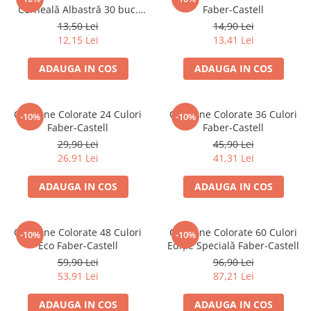
Suporturi și organizatoare de birou
Cerneală Albastră 30 buc.
Faber-Castell
Faber-Castell
13,50 Lei
14,90 Lei
Caiete și Blocuri
12,15 Lei
13,41 Lei
Blocnotesuri
Blocuri de desen
ADAUGA IN COS
ADAUGA IN COS
Caiete Biologie
Caiete cu Spirală
Creioane Colorate 24 Culori
Creioane Colorate 36 Culori
-10%
-10%
Caiete Dictando
Faber-Castell
Faber-Castell
Caiete Geografie
29,90 Lei
45,90 Lei
Caiete Matematica
26,91 Lei
41,31 Lei
Caiete Muzică
ADAUGA IN COS
ADAUGA IN COS
Caiete Studențești
Caiete Tip I
Caiete Tip II
Creioane Colorate 48 Culori
Creioane Colorate 60 Culori
-10%
-10%
Eco Faber-Castell
Ediție Specială Faber-Castell
Caiete Velin
59,90 Lei
96,90 Lei
Vocabulare
53,91 Lei
87,21 Lei
Calculatoare
Instrumente de scris și desen
ADAUGA IN COS
ADAUGA IN COS