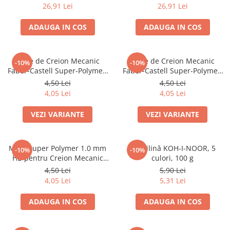
26,91 Lei
26,91 Lei
Caiete mecanice
Clipboard-uri
ADAUGA IN COS
ADAUGA IN COS
Dosare Carton
Dosare Plastic
Mine de Creion Mecanic
Mine de Creion Mecanic
-10%
-10%
Folii de protecție
Faber-Castell Super-Polymer,
Faber-Castell Super-Polymer,
Mape
0,5 mm, HB/B, 12 Bucăți
0,7 mm, HB/B, 12 Bucăți
4,50 Lei
4,50 Lei
Penare
4,05 Lei
4,05 Lei
Penare cu doua compartimente
VEZI VARIANTE
VEZI VARIANTE
Penare cu trei compartimente
Penare cu un compartiment
Mine Super Polymer 1.0 mm
Plastilină KOH-I-NOOR, 5
Penare echipate
-10%
-10%
HB pentru Creion Mecanic
culori, 100 g
Penare neechipate
Faber-Castell
4,50 Lei
5,90 Lei
Pictură și desen
4,05 Lei
5,31 Lei
Accesorii pentru pictură
ADAUGA IN COS
ADAUGA IN COS
Acuarele
Creioane grafit și cărbune