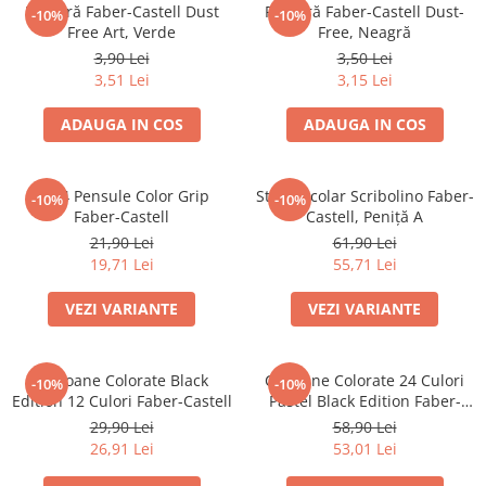
Culori acrilice
Radieră Faber-Castell Dust
Radieră Faber-Castell Dust-
-10%
-10%
Culori în ulei
Free Art, Verde
Free, Neagră
3,90 Lei
3,50 Lei
Pensule
3,51 Lei
3,15 Lei
Plastilină
Tempera și Guașe
ADAUGA IN COS
ADAUGA IN COS
Tăiere și lipire
Foarfeci
Set 4 Pensule Color Grip
Stilou Școlar Scribolino Faber-
-10%
-10%
Lipici
Faber-Castell
Castell, Peniță A
21,90 Lei
61,90 Lei
19,71 Lei
55,71 Lei
VEZI VARIANTE
VEZI VARIANTE
Creioane Colorate Black
Creioane Colorate 24 Culori
-10%
-10%
Edition 12 Culori Faber-Castell
Pastel Black Edition Faber-
Castell
29,90 Lei
58,90 Lei
26,91 Lei
53,01 Lei