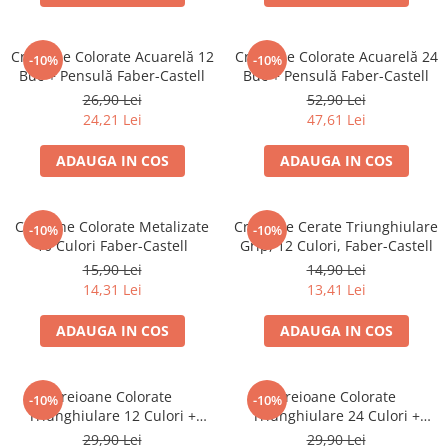
Brush Pen-uri
Carioci
Creioane Colorate Acuarelă 12
Creioane Colorate Acuarelă 24
-10%
-10%
Creioane cerate
Buc + Pensulă Faber-Castell
Buc + Pensulă Faber-Castell
Creioane colorate
26,90 Lei
52,90 Lei
24,21 Lei
47,61 Lei
Creioane mecanice
Linere
ADAUGA IN COS
ADAUGA IN COS
Markere
Mine pentru creioane mecanice
Creioane Colorate Metalizate
Creioane Cerate Triunghiulare
Pixuri
-10%
-10%
10 Culori Faber-Castell
Grip, 12 Culori, Faber-Castell
Rezerve stilouri
15,90 Lei
14,90 Lei
Rollere
14,31 Lei
13,41 Lei
Stilouri
ADAUGA IN COS
ADAUGA IN COS
Măsurare și trasare
Rigle
Organizare și Arhivare
Creioane Colorate
Creioane Colorate
-10%
-10%
Triunghiulare 12 Culori +
Triunghiulare 24 Culori +
Accesorii de organizare
Ascuțitoare Eco Faber-Castell
Ascuțitoare Eco Faber-Castell
29,90 Lei
29,90 Lei
Bibliorafturi