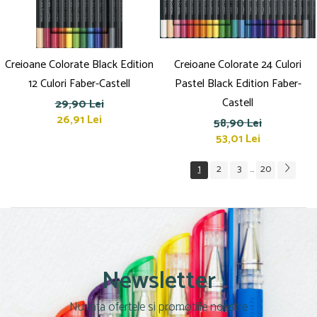
Creioane Colorate Black Edition
Creioane Colorate 24 Culori
12 Culori Faber-Castell
Pastel Black Edition Faber-
Castell
29,90 Lei
26,91 Lei
58,90 Lei
53,01 Lei
1
2
3
20
...
Newsletter
Nu rata ofertele si promotiile noastre