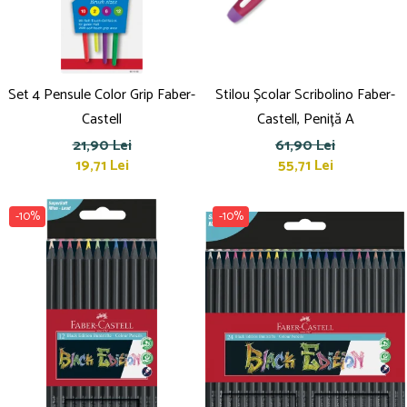
Set 4 Pensule Color Grip Faber-
Stilou Școlar Scribolino Faber-
Castell
Castell, Peniță A
21,90 Lei
61,90 Lei
19,71 Lei
55,71 Lei
-10%
-10%