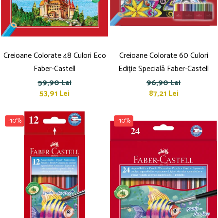
Pensule
Plastilină
Tempera și Guașe
Tăiere și lipire
Creioane Colorate 48 Culori Eco
Foarfeci
Creioane Colorate 60 Culori
Lipici
Faber-Castell
Ediție Specială Faber-Castell
59,90 Lei
96,90 Lei
53,91 Lei
87,21 Lei
-10%
-10%