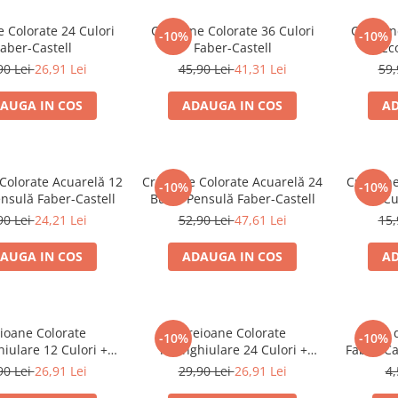
 Colorate 24 Culori
Creioane Colorate 36 Culori
Creioan
-10%
-10%
aber-Castell
Faber-Castell
Ec
90 Lei
26,91 Lei
45,90 Lei
41,31 Lei
59,
AUGA IN COS
ADAUGA IN COS
AD
Colorate Acuarelă 12
Creioane Colorate Acuarelă 24
Creioane
-10%
-10%
nsulă Faber-Castell
Buc + Pensulă Faber-Castell
10 Cu
90 Lei
24,21 Lei
52,90 Lei
47,61 Lei
15,
AUGA IN COS
ADAUGA IN COS
AD
ioane Colorate
Creioane Colorate
Mine 
-10%
-10%
iulare 12 Culori +
Triunghiulare 24 Culori +
Faber-Ca
re Eco Faber-Castell
Ascuțitoare Eco Faber-Castell
0,5 mm
90 Lei
26,91 Lei
29,90 Lei
26,91 Lei
4,