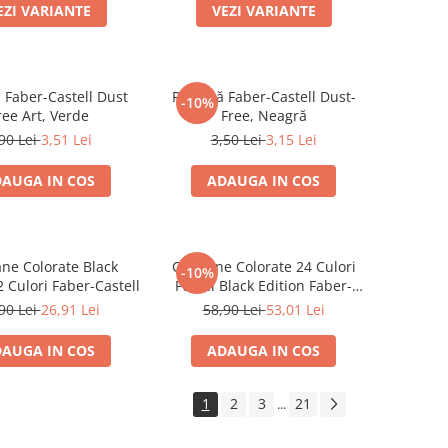
EZI VARIANTE
VEZI VARIANTE
 Faber-Castell Dust
Radieră Faber-Castell Dust-
-10%
ree Art, Verde
Free, Neagră
90 Lei
3,51 Lei
3,50 Lei
3,15 Lei
AUGA IN COS
ADAUGA IN COS
ane Colorate Black
Creioane Colorate 24 Culori
-10%
2 Culori Faber-Castell
Pastel Black Edition Faber-
Castell
90 Lei
26,91 Lei
58,90 Lei
53,01 Lei
AUGA IN COS
ADAUGA IN COS
1
2
3
21
...