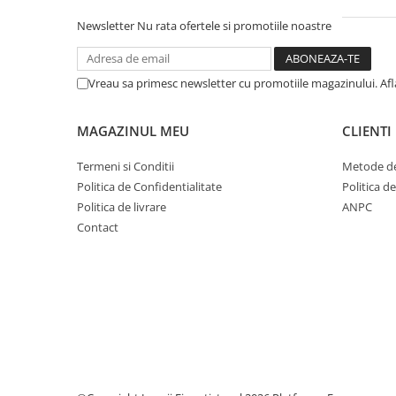
Caiete mecanice
Newsletter
Nu rata ofertele si promotiile noastre
Clipboard-uri
Dosare Carton
Vreau sa primesc newsletter cu promotiile magazinului. Af
Dosare Plastic
Folii de protecție
MAGAZINUL MEU
CLIENTI
Mape
Penare
Termeni si Conditii
Metode de
Politica de Confidentialitate
Politica d
Penare cu doua compartimente
Politica de livrare
ANPC
Penare cu trei compartimente
Contact
Penare cu un compartiment
Penare echipate
Penare neechipate
Pictură și desen
Accesorii pentru pictură
Acuarele
Creioane grafit și cărbune