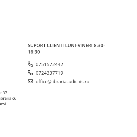
SUPORT CLIENTI
LUNI-VINERI 8:30-
16:30
0751572442
0724337719
office@librariacudichis.ro
r 97
ibraria cu
pesti-