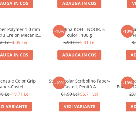
AUGA IN COS
ADAUGA IN COS
V
per Polymer 1.0 mm
Plastilină KOH-I-NOOR, 5
Radieră
-10%
-10%
ru Creion Mecanic
culori, 100 g
F
aber-Castell
50 Lei
4,05 Lei
5,90 Lei
5,31 Lei
3,
AUGA IN COS
ADAUGA IN COS
AD
Pensule Color Grip
Stilou Școlar Scribolino Faber-
Creio
-10%
-10%
aber-Castell
Castell, Peniță A
Edition 1
90 Lei
19,71 Lei
61,90 Lei
55,71 Lei
29,
EZI VARIANTE
VEZI VARIANTE
AD