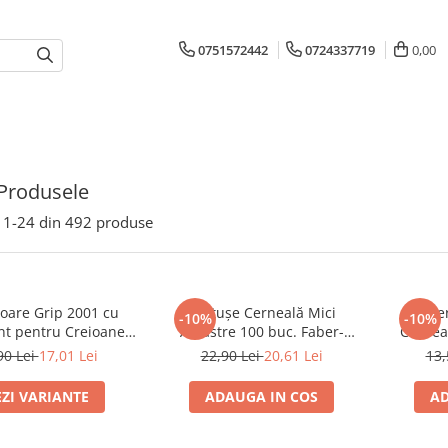
0751572442
0724337719
0,00
Produsele
1-
24
din
492
produse
toare Grip 2001 cu
Cartușe Cerneală Mici
Rezer
-10%
-10%
nt pentru Creioane
Albastre 100 buc. Faber-
Cernea
rd și Jumbo Faber-
Castell
90 Lei
17,01 Lei
22,90 Lei
20,61 Lei
13,
Castell
EZI VARIANTE
ADAUGA IN COS
AD