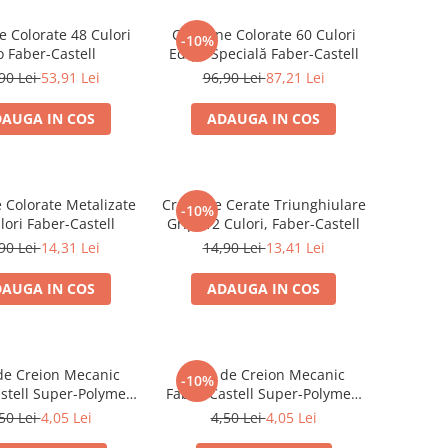
e Colorate 48 Culori
Creioane Colorate 60 Culori
-10%
o Faber-Castell
Ediție Specială Faber-Castell
90 Lei
53,91 Lei
96,90 Lei
87,21 Lei
AUGA IN COS
ADAUGA IN COS
 Colorate Metalizate
Creioane Cerate Triunghiulare
-10%
lori Faber-Castell
Grip, 12 Culori, Faber-Castell
90 Lei
14,31 Lei
14,90 Lei
13,41 Lei
AUGA IN COS
ADAUGA IN COS
de Creion Mecanic
Mine de Creion Mecanic
-10%
stell Super-Polymer,
Faber-Castell Super-Polymer,
, HB/B, 12 Bucăți
0,7 mm, HB/B, 12 Bucăți
50 Lei
4,05 Lei
4,50 Lei
4,05 Lei