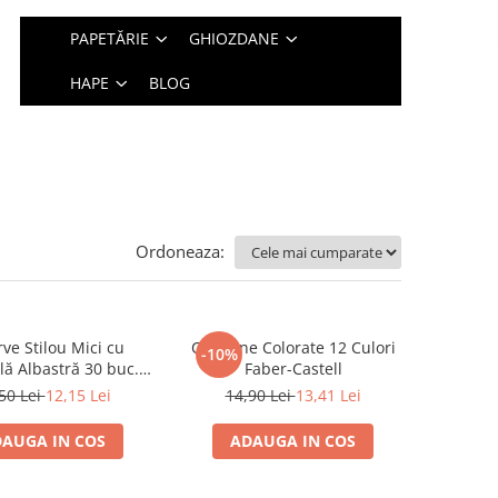
PAPETĂRIE
GHIOZDANE
HAPE
BLOG
Ordoneaza:
ve Stilou Mici cu
Creioane Colorate 12 Culori
-10%
lă Albastră 30 buc.
Faber-Castell
Faber-Castell
50 Lei
12,15 Lei
14,90 Lei
13,41 Lei
AUGA IN COS
ADAUGA IN COS