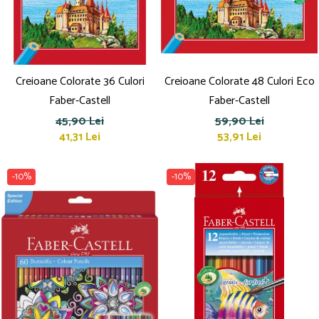
Culori acrilice
Culori în ulei
Pensule
Plastilină
Tempera și Guașe
Creioane Colorate 36 Culori
Creioane Colorate 48 Culori Eco
Tăiere și lipire
Faber-Castell
Faber-Castell
Foarfeci
45,90 Lei
59,90 Lei
Lipici
41,31 Lei
53,91 Lei
-10%
-10%