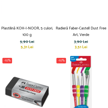
Plastilină KOH-I-NOOR, 5 culori,
Radieră Faber-Castell Dust Free
100 g
Art, Verde
5,90 Lei
3,90 Lei
5,31 Lei
3,51 Lei
-10%
-10%