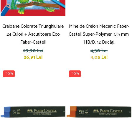
Creioane Colorate Triunghiulare
Mine de Creion Mecanic Faber-
24 Culori + Ascuțitoare Eco
Castell Super-Polymer, 0,5 mm,
Faber-Castell
HB/B, 12 Bucăți
29,90 Lei
4,50 Lei
26,91 Lei
4,05 Lei
-10%
-10%