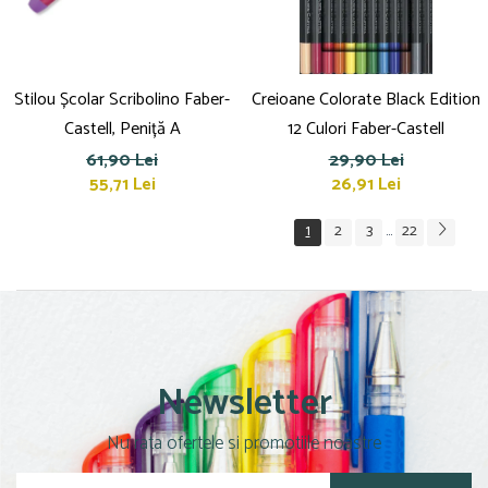
Stilou Școlar Scribolino Faber-
Creioane Colorate Black Edition
Castell, Peniță A
12 Culori Faber-Castell
61,90 Lei
29,90 Lei
55,71 Lei
26,91 Lei
1
2
3
22
...
Newsletter
Nu rata ofertele si promotiile noastre