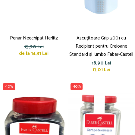
Suporturi și organizatoare de birou
Caiete și Blocuri
Blocnotesuri
Blocuri de desen
Caiete Biologie
Penar Neechipat Herlitz
Ascuțitoare Grip 2001 cu
Caiete cu Spirală
Recipient pentru Creioane
15,90 Lei
Caiete Dictando
de la 14,31 Lei
Standard și Jumbo Faber-Castell
Caiete Geografie
18,90 Lei
Caiete Matematica
17,01 Lei
Caiete Muzică
Caiete Studențești
-10%
-10%
Caiete Tip I
Caiete Tip II
Caiete Velin
Vocabulare
Calculatoare
Instrumente de scris și desen