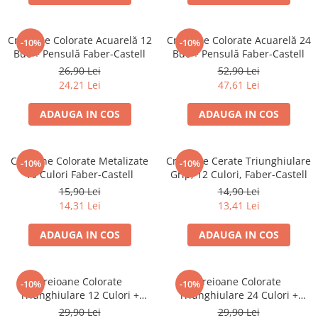
Creioane cerate
Creioane colorate
Creioane Colorate Acuarelă 12
Creioane Colorate Acuarelă 24
-10%
-10%
Creioane mecanice
Buc + Pensulă Faber-Castell
Buc + Pensulă Faber-Castell
Linere
26,90 Lei
52,90 Lei
24,21 Lei
47,61 Lei
Markere
Mine pentru creioane mecanice
ADAUGA IN COS
ADAUGA IN COS
Pixuri
Rezerve stilouri
Creioane Colorate Metalizate
Creioane Cerate Triunghiulare
Rollere
-10%
-10%
10 Culori Faber-Castell
Grip, 12 Culori, Faber-Castell
Stilouri
15,90 Lei
14,90 Lei
Măsurare și trasare
14,31 Lei
13,41 Lei
Rigle
ADAUGA IN COS
ADAUGA IN COS
Organizare și Arhivare
Accesorii de organizare
Bibliorafturi
Creioane Colorate
Creioane Colorate
-10%
-10%
Triunghiulare 12 Culori +
Triunghiulare 24 Culori +
Caiete mecanice
Ascuțitoare Eco Faber-Castell
Ascuțitoare Eco Faber-Castell
29,90 Lei
29,90 Lei
Clipboard-uri