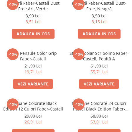
Pensule
Radieră Faber-Castell Dust
Radieră Faber-Castell Dust-
-10%
-10%
Plastilină
Free Art, Verde
Free, Neagră
3,90 Lei
3,50 Lei
Tempera și Guașe
3,51 Lei
3,15 Lei
Tăiere și lipire
Foarfeci
ADAUGA IN COS
ADAUGA IN COS
Lipici
Set 4 Pensule Color Grip
Stilou Școlar Scribolino Faber-
-10%
-10%
Faber-Castell
Castell, Peniță A
21,90 Lei
61,90 Lei
19,71 Lei
55,71 Lei
VEZI VARIANTE
VEZI VARIANTE
Creioane Colorate Black
Creioane Colorate 24 Culori
-10%
-10%
Edition 12 Culori Faber-Castell
Pastel Black Edition Faber-
Castell
29,90 Lei
58,90 Lei
26,91 Lei
53,01 Lei