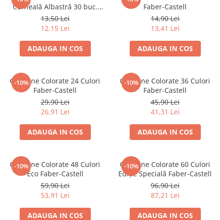
Cerneală Albastră 30 buc.
Faber-Castell
Blocnotesuri
Faber-Castell
13,50 Lei
14,90 Lei
Blocuri de desen
12,15 Lei
13,41 Lei
Caiete Biologie
Caiete cu Spirală
ADAUGA IN COS
ADAUGA IN COS
Caiete Dictando
Caiete Geografie
Creioane Colorate 24 Culori
Creioane Colorate 36 Culori
-10%
-10%
Caiete Matematica
Faber-Castell
Faber-Castell
Caiete Muzică
29,90 Lei
45,90 Lei
Caiete Studențești
26,91 Lei
41,31 Lei
Caiete Tip I
ADAUGA IN COS
ADAUGA IN COS
Caiete Tip II
Caiete Velin
Vocabulare
Creioane Colorate 48 Culori
Creioane Colorate 60 Culori
-10%
-10%
Eco Faber-Castell
Ediție Specială Faber-Castell
Calculatoare
59,90 Lei
96,90 Lei
Instrumente de scris și desen
53,91 Lei
87,21 Lei
Brush Pen-uri
ADAUGA IN COS
ADAUGA IN COS
Carioci