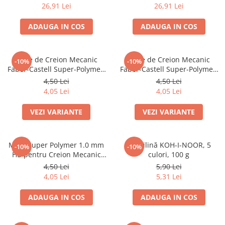
26,91 Lei
26,91 Lei
Dosare Carton
Dosare Plastic
ADAUGA IN COS
ADAUGA IN COS
Folii de protecție
Mape
Mine de Creion Mecanic
Mine de Creion Mecanic
-10%
-10%
Penare
Faber-Castell Super-Polymer,
Faber-Castell Super-Polymer,
0,5 mm, HB/B, 12 Bucăți
0,7 mm, HB/B, 12 Bucăți
Penare cu doua compartimente
4,50 Lei
4,50 Lei
4,05 Lei
4,05 Lei
Penare cu trei compartimente
Penare cu un compartiment
VEZI VARIANTE
VEZI VARIANTE
Penare echipate
Penare neechipate
Mine Super Polymer 1.0 mm
Plastilină KOH-I-NOOR, 5
Pictură și desen
-10%
-10%
HB pentru Creion Mecanic
culori, 100 g
Accesorii pentru pictură
Faber-Castell
4,50 Lei
5,90 Lei
Acuarele
4,05 Lei
5,31 Lei
Creioane grafit și cărbune
ADAUGA IN COS
ADAUGA IN COS
Culori acrilice
Culori în ulei