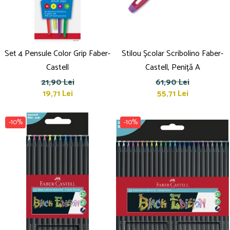
Set 4 Pensule Color Grip Faber-
Stilou Școlar Scribolino Faber-
Castell
Castell, Peniță A
21,90 Lei
61,90 Lei
19,71 Lei
55,71 Lei
-10%
-10%