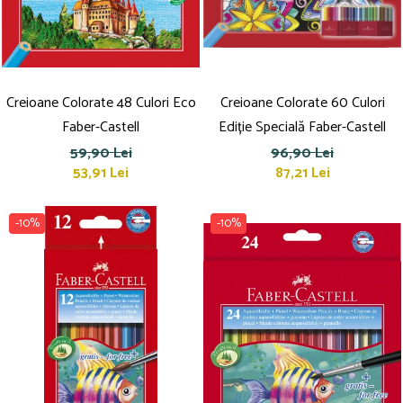
Culori acrilice
Culori în ulei
Pensule
Plastilină
Tempera și Guașe
Creioane Colorate 48 Culori Eco
Creioane Colorate 60 Culori
Tăiere și lipire
Faber-Castell
Ediție Specială Faber-Castell
Foarfeci
59,90 Lei
96,90 Lei
Lipici
53,91 Lei
87,21 Lei
-10%
-10%