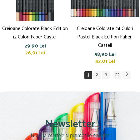
Creioane Colorate Black Edition
Creioane Colorate 24 Culori
12 Culori Faber-Castell
Pastel Black Edition Faber-
Castell
29,90 Lei
26,91 Lei
58,90 Lei
53,01 Lei
1
2
3
22
...
Newsletter
Nu rata ofertele si promotiile noastre