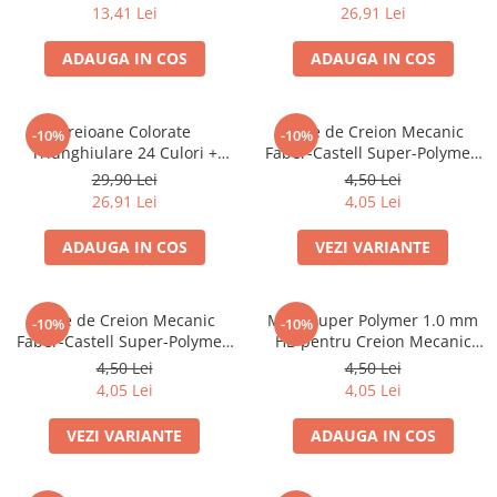
13,41 Lei
26,91 Lei
Caiete mecanice
Clipboard-uri
ADAUGA IN COS
ADAUGA IN COS
Dosare Carton
Dosare Plastic
Creioane Colorate
Mine de Creion Mecanic
-10%
-10%
Folii de protecție
Triunghiulare 24 Culori +
Faber-Castell Super-Polymer,
Mape
Ascuțitoare Eco Faber-Castell
0,5 mm, HB/B, 12 Bucăți
29,90 Lei
4,50 Lei
Penare
26,91 Lei
4,05 Lei
Penare cu doua compartimente
ADAUGA IN COS
VEZI VARIANTE
Penare cu trei compartimente
Penare cu un compartiment
Mine de Creion Mecanic
Mine Super Polymer 1.0 mm
Penare echipate
-10%
-10%
Faber-Castell Super-Polymer,
HB pentru Creion Mecanic
Penare neechipate
0,7 mm, HB/B, 12 Bucăți
Faber-Castell
4,50 Lei
4,50 Lei
Pictură și desen
4,05 Lei
4,05 Lei
Accesorii pentru pictură
VEZI VARIANTE
ADAUGA IN COS
Acuarele
Creioane grafit și cărbune