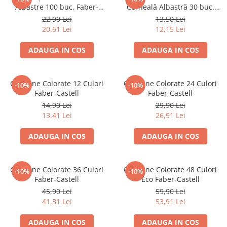
Suporturi și organizatoare de birou
Albastre 100 buc. Faber-
Cerneală Albastră 30 buc.
Castell
Faber-Castell
22,90 Lei
13,50 Lei
Caiete și Blocuri
20,61 Lei
12,15 Lei
Blocnotesuri
Blocuri de desen
ADAUGA IN COS
ADAUGA IN COS
Caiete Biologie
Caiete cu Spirală
Creioane Colorate 12 Culori
Creioane Colorate 24 Culori
-10%
-10%
Caiete Dictando
Faber-Castell
Faber-Castell
Caiete Geografie
14,90 Lei
29,90 Lei
Caiete Matematica
13,41 Lei
26,91 Lei
Caiete Muzică
ADAUGA IN COS
ADAUGA IN COS
Caiete Studențești
Caiete Tip I
Caiete Tip II
Creioane Colorate 36 Culori
Creioane Colorate 48 Culori
-10%
-10%
Faber-Castell
Eco Faber-Castell
Caiete Velin
45,90 Lei
59,90 Lei
Vocabulare
41,31 Lei
53,91 Lei
Calculatoare
Instrumente de scris și desen
ADAUGA IN COS
ADAUGA IN COS