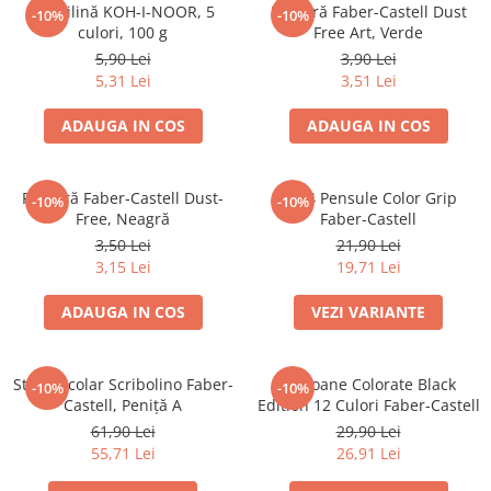
Culori acrilice
Plastilină KOH-I-NOOR, 5
Radieră Faber-Castell Dust
-10%
-10%
Culori în ulei
culori, 100 g
Free Art, Verde
5,90 Lei
3,90 Lei
Pensule
5,31 Lei
3,51 Lei
Plastilină
Tempera și Guașe
ADAUGA IN COS
ADAUGA IN COS
Tăiere și lipire
Foarfeci
Radieră Faber-Castell Dust-
Set 4 Pensule Color Grip
-10%
-10%
Lipici
Free, Neagră
Faber-Castell
3,50 Lei
21,90 Lei
3,15 Lei
19,71 Lei
ADAUGA IN COS
VEZI VARIANTE
Stilou Școlar Scribolino Faber-
Creioane Colorate Black
-10%
-10%
Castell, Peniță A
Edition 12 Culori Faber-Castell
61,90 Lei
29,90 Lei
55,71 Lei
26,91 Lei