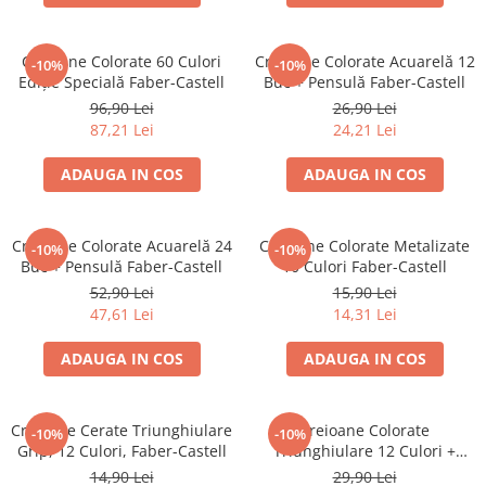
Brush Pen-uri
Carioci
Creioane Colorate 60 Culori
Creioane Colorate Acuarelă 12
-10%
-10%
Creioane cerate
Ediție Specială Faber-Castell
Buc + Pensulă Faber-Castell
Creioane colorate
96,90 Lei
26,90 Lei
87,21 Lei
24,21 Lei
Creioane mecanice
Linere
ADAUGA IN COS
ADAUGA IN COS
Markere
Mine pentru creioane mecanice
Creioane Colorate Acuarelă 24
Creioane Colorate Metalizate
Pixuri
-10%
-10%
Buc + Pensulă Faber-Castell
10 Culori Faber-Castell
Rezerve stilouri
52,90 Lei
15,90 Lei
Rollere
47,61 Lei
14,31 Lei
Stilouri
ADAUGA IN COS
ADAUGA IN COS
Măsurare și trasare
Rigle
Organizare și Arhivare
Creioane Cerate Triunghiulare
Creioane Colorate
-10%
-10%
Grip, 12 Culori, Faber-Castell
Triunghiulare 12 Culori +
Accesorii de organizare
Ascuțitoare Eco Faber-Castell
14,90 Lei
29,90 Lei
Bibliorafturi