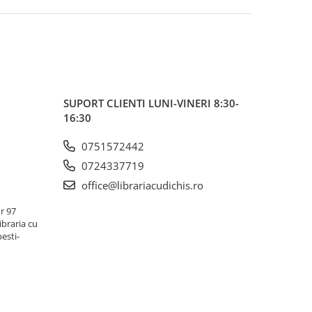
SUPORT CLIENTI
LUNI-VINERI 8:30-
16:30
0751572442
0724337719
office@librariacudichis.ro
r 97
ibraria cu
pesti-