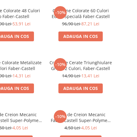
e Colorate 48 Culori
Creioane Colorate 60 Culori
-10%
o Faber-Castell
Ediție Specială Faber-Castell
90 Lei
53,91 Lei
96,90 Lei
87,21 Lei
AUGA IN COS
ADAUGA IN COS
 Colorate Metalizate
Creioane Cerate Triunghiulare
-10%
lori Faber-Castell
Grip, 12 Culori, Faber-Castell
90 Lei
14,31 Lei
14,90 Lei
13,41 Lei
AUGA IN COS
ADAUGA IN COS
de Creion Mecanic
Mine de Creion Mecanic
-10%
stell Super-Polymer,
Faber-Castell Super-Polymer,
, HB/B, 12 Bucăți
0,7 mm, HB/B, 12 Bucăți
50 Lei
4,05 Lei
4,50 Lei
4,05 Lei