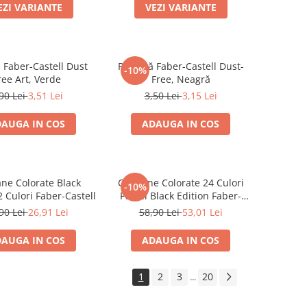
EZI VARIANTE
VEZI VARIANTE
 Faber-Castell Dust
Radieră Faber-Castell Dust-
-10%
ree Art, Verde
Free, Neagră
90 Lei
3,51 Lei
3,50 Lei
3,15 Lei
AUGA IN COS
ADAUGA IN COS
ane Colorate Black
Creioane Colorate 24 Culori
-10%
2 Culori Faber-Castell
Pastel Black Edition Faber-
Castell
90 Lei
26,91 Lei
58,90 Lei
53,01 Lei
AUGA IN COS
ADAUGA IN COS
1
2
3
20
...