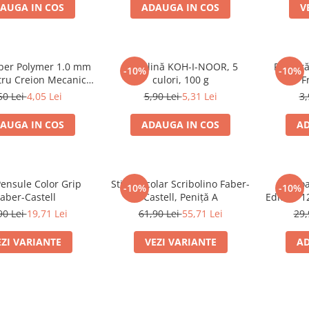
AUGA IN COS
ADAUGA IN COS
V
per Polymer 1.0 mm
Plastilină KOH-I-NOOR, 5
Radieră
-10%
-10%
ru Creion Mecanic
culori, 100 g
F
aber-Castell
50 Lei
4,05 Lei
5,90 Lei
5,31 Lei
3,
AUGA IN COS
ADAUGA IN COS
AD
Pensule Color Grip
Stilou Școlar Scribolino Faber-
Creio
-10%
-10%
aber-Castell
Castell, Peniță A
Edition 1
90 Lei
19,71 Lei
61,90 Lei
55,71 Lei
29,
EZI VARIANTE
VEZI VARIANTE
AD