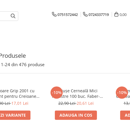
0751572442
0724337719
0,00
Produsele
1-
24
din
476
produse
toare Grip 2001 cu
Cartușe Cerneală Mici
Rezer
-10%
-10%
nt pentru Creioane
Albastre 100 buc. Faber-
Cernea
rd și Jumbo Faber-
Castell
90 Lei
17,01 Lei
22,90 Lei
20,61 Lei
13,
Castell
EZI VARIANTE
ADAUGA IN COS
AD