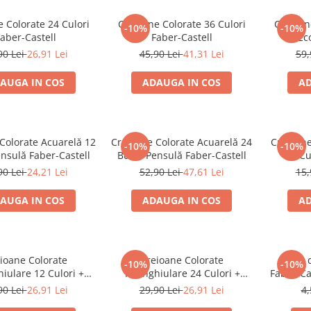
 Colorate 24 Culori
Creioane Colorate 36 Culori
Creioan
-10%
-10%
aber-Castell
Faber-Castell
Ec
90 Lei
26,91 Lei
45,90 Lei
41,31 Lei
59,
AUGA IN COS
ADAUGA IN COS
AD
Colorate Acuarelă 12
Creioane Colorate Acuarelă 24
Creioane
-10%
-10%
nsulă Faber-Castell
Buc + Pensulă Faber-Castell
10 Cu
90 Lei
24,21 Lei
52,90 Lei
47,61 Lei
15,
AUGA IN COS
ADAUGA IN COS
AD
ioane Colorate
Creioane Colorate
Mine 
-10%
-10%
iulare 12 Culori +
Triunghiulare 24 Culori +
Faber-Ca
re Eco Faber-Castell
Ascuțitoare Eco Faber-Castell
0,5 mm
90 Lei
26,91 Lei
29,90 Lei
26,91 Lei
4,