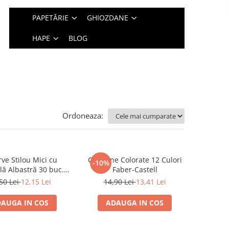
PAPETĂRIE
GHIOZDANE
HAPE
BLOG
Ordoneaza:
ve Stilou Mici cu
Creioane Colorate 12 Culori
-10%
lă Albastră 30 buc.
Faber-Castell
Faber-Castell
50 Lei
12,15 Lei
14,90 Lei
13,41 Lei
AUGA IN COS
ADAUGA IN COS