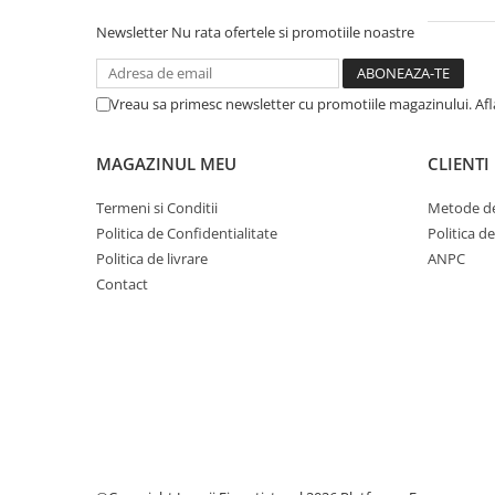
Dosare Carton
Newsletter
Nu rata ofertele si promotiile noastre
Dosare Plastic
Folii de protecție
Vreau sa primesc newsletter cu promotiile magazinului. Af
Mape
Penare
MAGAZINUL MEU
CLIENTI
Penare cu doua compartimente
Penare cu trei compartimente
Termeni si Conditii
Metode de
Politica de Confidentialitate
Politica d
Penare cu un compartiment
Politica de livrare
ANPC
Penare echipate
Contact
Penare neechipate
Pictură și desen
Accesorii pentru pictură
Acuarele
Creioane grafit și cărbune
Culori acrilice
Culori în ulei