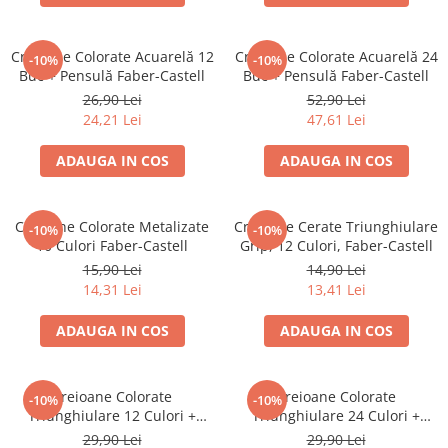
Creioane cerate
Creioane colorate
Creioane Colorate Acuarelă 12
Creioane Colorate Acuarelă 24
-10%
-10%
Creioane mecanice
Buc + Pensulă Faber-Castell
Buc + Pensulă Faber-Castell
Linere
26,90 Lei
52,90 Lei
24,21 Lei
47,61 Lei
Markere
Mine pentru creioane mecanice
ADAUGA IN COS
ADAUGA IN COS
Pixuri
Rezerve stilouri
Creioane Colorate Metalizate
Creioane Cerate Triunghiulare
Rollere
-10%
-10%
10 Culori Faber-Castell
Grip, 12 Culori, Faber-Castell
Stilouri
15,90 Lei
14,90 Lei
Măsurare și trasare
14,31 Lei
13,41 Lei
Rigle
ADAUGA IN COS
ADAUGA IN COS
Organizare și Arhivare
Accesorii de organizare
Bibliorafturi
Creioane Colorate
Creioane Colorate
-10%
-10%
Triunghiulare 12 Culori +
Triunghiulare 24 Culori +
Caiete mecanice
Ascuțitoare Eco Faber-Castell
Ascuțitoare Eco Faber-Castell
29,90 Lei
29,90 Lei
Clipboard-uri