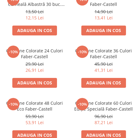
Cerneală Albastră 30 buc.
Faber-Castell
Blocnotesuri
Faber-Castell
13,50 Lei
14,90 Lei
Blocuri de desen
12,15 Lei
13,41 Lei
Caiete Biologie
Caiete cu Spirală
ADAUGA IN COS
ADAUGA IN COS
Caiete Dictando
Caiete Geografie
Creioane Colorate 24 Culori
Creioane Colorate 36 Culori
-10%
-10%
Caiete Matematica
Faber-Castell
Faber-Castell
Caiete Muzică
29,90 Lei
45,90 Lei
Caiete Studențești
26,91 Lei
41,31 Lei
Caiete Tip I
ADAUGA IN COS
ADAUGA IN COS
Caiete Tip II
Caiete Velin
Vocabulare
Creioane Colorate 48 Culori
Creioane Colorate 60 Culori
-10%
-10%
Eco Faber-Castell
Ediție Specială Faber-Castell
Calculatoare
59,90 Lei
96,90 Lei
Instrumente de scris și desen
53,91 Lei
87,21 Lei
Brush Pen-uri
ADAUGA IN COS
ADAUGA IN COS
Carioci