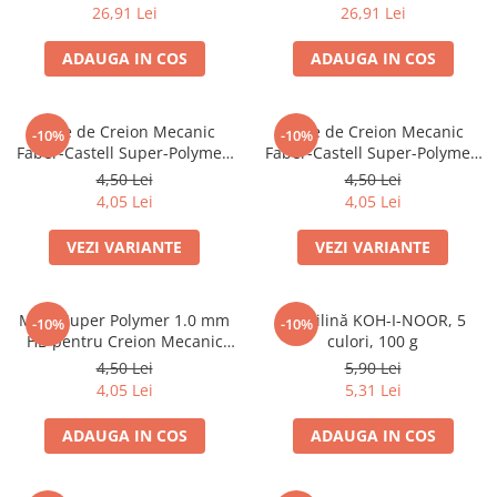
26,91 Lei
26,91 Lei
Dosare Carton
Dosare Plastic
ADAUGA IN COS
ADAUGA IN COS
Folii de protecție
Mape
Mine de Creion Mecanic
Mine de Creion Mecanic
-10%
-10%
Penare
Faber-Castell Super-Polymer,
Faber-Castell Super-Polymer,
0,5 mm, HB/B, 12 Bucăți
0,7 mm, HB/B, 12 Bucăți
Penare cu doua compartimente
4,50 Lei
4,50 Lei
4,05 Lei
4,05 Lei
Penare cu trei compartimente
Penare cu un compartiment
VEZI VARIANTE
VEZI VARIANTE
Penare echipate
Penare neechipate
Mine Super Polymer 1.0 mm
Plastilină KOH-I-NOOR, 5
Pictură și desen
-10%
-10%
HB pentru Creion Mecanic
culori, 100 g
Accesorii pentru pictură
Faber-Castell
4,50 Lei
5,90 Lei
Acuarele
4,05 Lei
5,31 Lei
Creioane grafit și cărbune
ADAUGA IN COS
ADAUGA IN COS
Culori acrilice
Culori în ulei