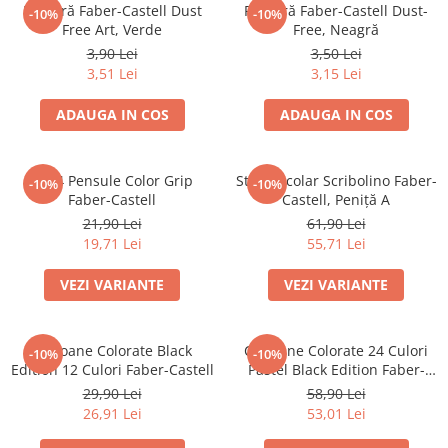
Pensule
Radieră Faber-Castell Dust
Radieră Faber-Castell Dust-
-10%
-10%
Plastilină
Free Art, Verde
Free, Neagră
3,90 Lei
3,50 Lei
Tempera și Guașe
3,51 Lei
3,15 Lei
Tăiere și lipire
Foarfeci
ADAUGA IN COS
ADAUGA IN COS
Lipici
Set 4 Pensule Color Grip
Stilou Școlar Scribolino Faber-
-10%
-10%
Faber-Castell
Castell, Peniță A
21,90 Lei
61,90 Lei
19,71 Lei
55,71 Lei
VEZI VARIANTE
VEZI VARIANTE
Creioane Colorate Black
Creioane Colorate 24 Culori
-10%
-10%
Edition 12 Culori Faber-Castell
Pastel Black Edition Faber-
Castell
29,90 Lei
58,90 Lei
26,91 Lei
53,01 Lei