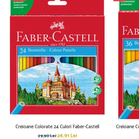
Creioane cerate
Creioane colorate
Creioane mecanice
Linere
Markere
Mine pentru creioane mecanice
Pixuri
Rezerve stilouri
Rollere
Stilouri
Măsurare și trasare
Rigle
Organizare și Arhivare
Accesorii de organizare
Bibliorafturi
Creioane Colorate 24 Culori Faber-Castell
Creioane Co
Caiete mecanice
26,91 Lei
29,90 Lei
Clipboard-uri