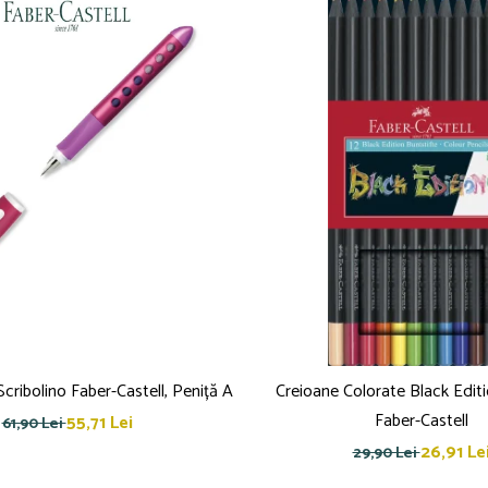
Scribolino Faber-Castell, Peniță A
Creioane Colorate Black Editi
Faber-Castell
55,71 Lei
61,90 Lei
26,91 Le
29,90 Lei