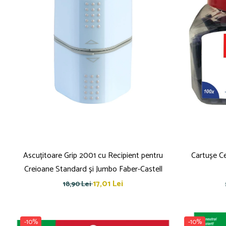
Blocnotesuri
Blocuri de desen
Caiete Biologie
Caiete cu Spirală
Caiete Dictando
Caiete Geografie
Caiete Matematica
Caiete Muzică
Caiete Studențești
Caiete Tip I
Caiete Tip II
Caiete Velin
Ascuțitoare Grip 2001 cu Recipient pentru
Cartușe Ce
Vocabulare
Creioane Standard și Jumbo Faber-Castell
Calculatoare
17,01 Lei
18,90 Lei
Instrumente de scris și desen
Brush Pen-uri
-10%
-10%
Carioci