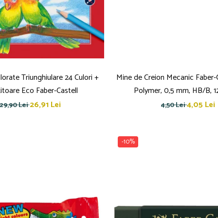
orate Triunghiulare 24 Culori +
Mine de Creion Mecanic Faber-C
itoare Eco Faber-Castell
Polymer, 0,5 mm, HB/B, 1
26,91 Lei
4,05 Lei
29,90 Lei
4,50 Lei
-10%