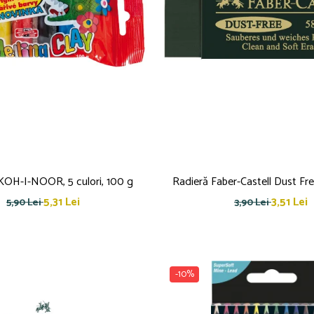
ă KOH-I-NOOR, 5 culori, 100 g
Radieră Faber-Castell Dust Fre
5,31 Lei
3,51 Lei
5,90 Lei
3,90 Lei
-10%