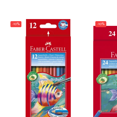
Dosare Carton
Dosare Plastic
Folii de protecție
-10%
-10%
Mape
Penare
Penare cu doua compartimente
Penare cu trei compartimente
Penare cu un compartiment
Penare echipate
Penare neechipate
Pictură și desen
Accesorii pentru pictură
Acuarele
Creioane grafit și cărbune
Culori acrilice
Culori în ulei