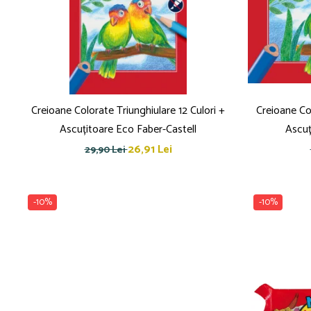
Creioane Colorate Triunghiulare 12 Culori +
Creioane Col
Ascuțitoare Eco Faber-Castell
Ascuț
26,91 Lei
29,90 Lei
-10%
-10%