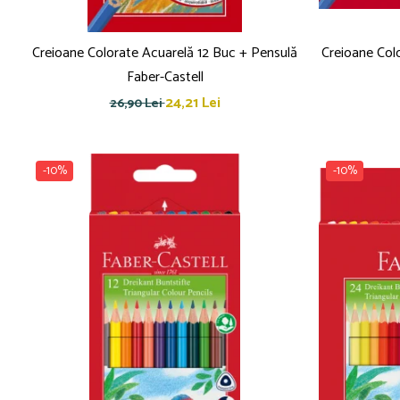
Pensule
Plastilină
Tempera și Guașe
Creioane Colorate Acuarelă 12 Buc + Pensulă
Creioane Col
Tăiere și lipire
Faber-Castell
Foarfeci
24,21 Lei
26,90 Lei
Lipici
-10%
-10%