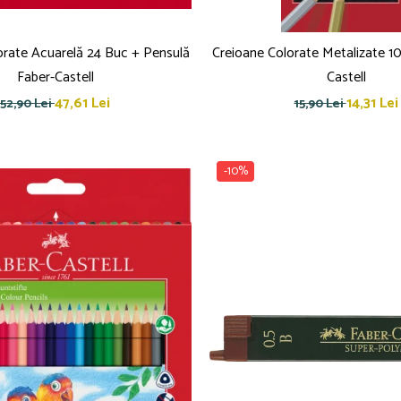
orate Acuarelă 24 Buc + Pensulă
Creioane Colorate Metalizate 10
Faber-Castell
Castell
47,61 Lei
14,31 Lei
52,90 Lei
15,90 Lei
-10%