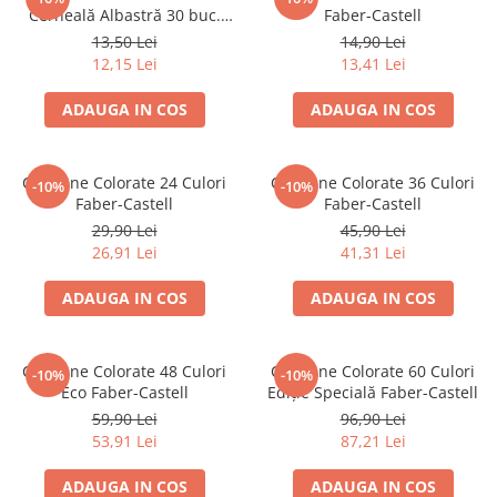
Suporturi și organizatoare de birou
Cerneală Albastră 30 buc.
Faber-Castell
Faber-Castell
13,50 Lei
14,90 Lei
Caiete și Blocuri
12,15 Lei
13,41 Lei
Blocnotesuri
Blocuri de desen
ADAUGA IN COS
ADAUGA IN COS
Caiete Biologie
Caiete cu Spirală
Creioane Colorate 24 Culori
Creioane Colorate 36 Culori
-10%
-10%
Caiete Dictando
Faber-Castell
Faber-Castell
Caiete Geografie
29,90 Lei
45,90 Lei
Caiete Matematica
26,91 Lei
41,31 Lei
Caiete Muzică
ADAUGA IN COS
ADAUGA IN COS
Caiete Studențești
Caiete Tip I
Caiete Tip II
Creioane Colorate 48 Culori
Creioane Colorate 60 Culori
-10%
-10%
Eco Faber-Castell
Ediție Specială Faber-Castell
Caiete Velin
59,90 Lei
96,90 Lei
Vocabulare
53,91 Lei
87,21 Lei
Calculatoare
Instrumente de scris și desen
ADAUGA IN COS
ADAUGA IN COS