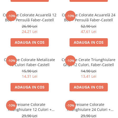
Brush Pen-uri
Carioci
Creioane Colorate Acuarelă 12
Creioane Colorate Acuarelă 24
-10%
-10%
Creioane cerate
Buc + Pensulă Faber-Castell
Buc + Pensulă Faber-Castell
Creioane colorate
26,90 Lei
52,90 Lei
24,21 Lei
47,61 Lei
Creioane mecanice
Linere
ADAUGA IN COS
ADAUGA IN COS
Markere
Mine pentru creioane mecanice
Creioane Colorate Metalizate
Creioane Cerate Triunghiulare
Pixuri
-10%
-10%
10 Culori Faber-Castell
Grip, 12 Culori, Faber-Castell
Rezerve stilouri
15,90 Lei
14,90 Lei
Rollere
14,31 Lei
13,41 Lei
Stilouri
ADAUGA IN COS
ADAUGA IN COS
Măsurare și trasare
Rigle
Organizare și Arhivare
Creioane Colorate
Creioane Colorate
-10%
-10%
Triunghiulare 12 Culori +
Triunghiulare 24 Culori +
Accesorii de organizare
Ascuțitoare Eco Faber-Castell
Ascuțitoare Eco Faber-Castell
29,90 Lei
29,90 Lei
Bibliorafturi