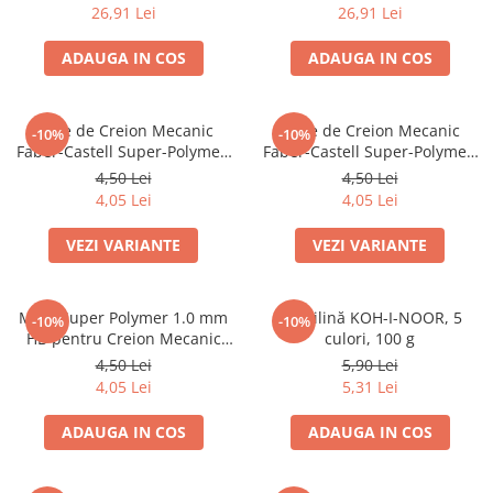
26,91 Lei
26,91 Lei
Caiete mecanice
Clipboard-uri
ADAUGA IN COS
ADAUGA IN COS
Dosare Carton
Dosare Plastic
Mine de Creion Mecanic
Mine de Creion Mecanic
-10%
-10%
Folii de protecție
Faber-Castell Super-Polymer,
Faber-Castell Super-Polymer,
Mape
0,5 mm, HB/B, 12 Bucăți
0,7 mm, HB/B, 12 Bucăți
4,50 Lei
4,50 Lei
Penare
4,05 Lei
4,05 Lei
Penare cu doua compartimente
VEZI VARIANTE
VEZI VARIANTE
Penare cu trei compartimente
Penare cu un compartiment
Mine Super Polymer 1.0 mm
Plastilină KOH-I-NOOR, 5
Penare echipate
-10%
-10%
HB pentru Creion Mecanic
culori, 100 g
Penare neechipate
Faber-Castell
4,50 Lei
5,90 Lei
Pictură și desen
4,05 Lei
5,31 Lei
Accesorii pentru pictură
ADAUGA IN COS
ADAUGA IN COS
Acuarele
Creioane grafit și cărbune