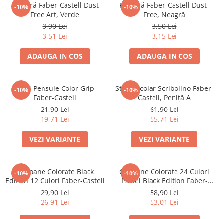
Culori acrilice
Radieră Faber-Castell Dust
Radieră Faber-Castell Dust-
-10%
-10%
Culori în ulei
Free Art, Verde
Free, Neagră
3,90 Lei
3,50 Lei
Pensule
3,51 Lei
3,15 Lei
Plastilină
Tempera și Guașe
ADAUGA IN COS
ADAUGA IN COS
Tăiere și lipire
Foarfeci
Set 4 Pensule Color Grip
Stilou Școlar Scribolino Faber-
-10%
-10%
Lipici
Faber-Castell
Castell, Peniță A
21,90 Lei
61,90 Lei
19,71 Lei
55,71 Lei
VEZI VARIANTE
VEZI VARIANTE
Creioane Colorate Black
Creioane Colorate 24 Culori
-10%
-10%
Edition 12 Culori Faber-Castell
Pastel Black Edition Faber-
Castell
29,90 Lei
58,90 Lei
26,91 Lei
53,01 Lei