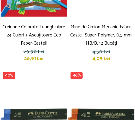
Creioane Colorate Triunghiulare
Mine de Creion Mecanic Faber-
24 Culori + Ascuțitoare Eco
Castell Super-Polymer, 0,5 mm,
Faber-Castell
HB/B, 12 Bucăți
29,90 Lei
4,50 Lei
26,91 Lei
4,05 Lei
-10%
-10%