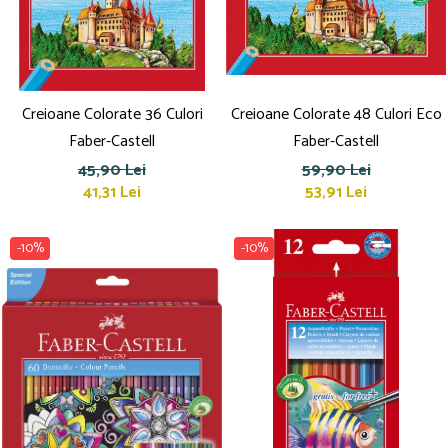
Culori acrilice
Culori în ulei
Pensule
Plastilină
Tempera și Guașe
Creioane Colorate 36 Culori
Creioane Colorate 48 Culori Eco
Tăiere și lipire
Faber-Castell
Faber-Castell
Foarfeci
45,90 Lei
59,90 Lei
Lipici
41,31 Lei
53,91 Lei
-10%
-10%