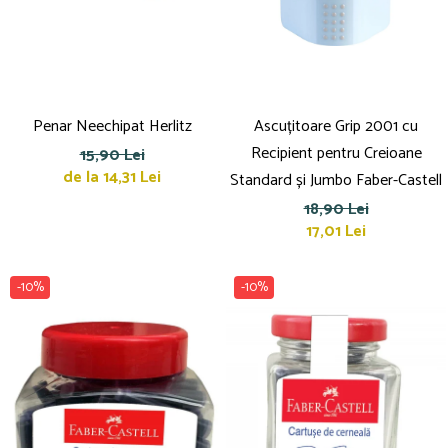
Suporturi și organizatoare de birou
Caiete și Blocuri
Blocnotesuri
Blocuri de desen
Caiete Biologie
Penar Neechipat Herlitz
Ascuțitoare Grip 2001 cu
Caiete cu Spirală
Recipient pentru Creioane
15,90 Lei
Caiete Dictando
de la 14,31 Lei
Standard și Jumbo Faber-Castell
Caiete Geografie
18,90 Lei
Caiete Matematica
17,01 Lei
Caiete Muzică
Caiete Studențești
-10%
-10%
Caiete Tip I
Caiete Tip II
Caiete Velin
Vocabulare
Calculatoare
Instrumente de scris și desen