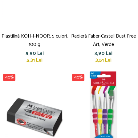
Plastilină KOH-I-NOOR, 5 culori,
Radieră Faber-Castell Dust Free
100 g
Art, Verde
5,90 Lei
3,90 Lei
5,31 Lei
3,51 Lei
-10%
-10%