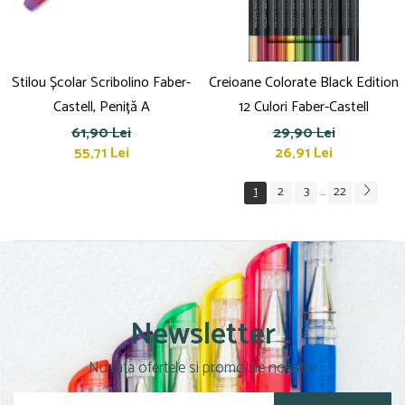
Stilou Școlar Scribolino Faber-
Creioane Colorate Black Edition
Castell, Peniță A
12 Culori Faber-Castell
61,90 Lei
29,90 Lei
55,71 Lei
26,91 Lei
1
2
3
22
...
Newsletter
Nu rata ofertele si promotiile noastre