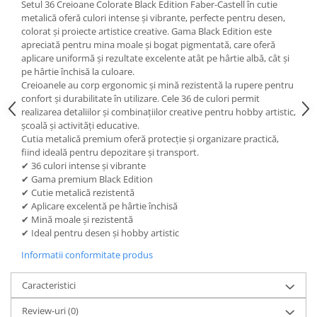
Setul 36 Creioane Colorate Black Edition Faber-Castell în cutie
Brush Pen-uri
metalică oferă culori intense și vibrante, perfecte pentru desen,
colorat și proiecte artistice creative. Gama Black Edition este
Carioci
apreciată pentru mina moale și bogat pigmentată, care oferă
Creioane cerate
aplicare uniformă și rezultate excelente atât pe hârtie albă, cât și
Creioane colorate
pe hârtie închisă la culoare.
Creioanele au corp ergonomic și mină rezistentă la rupere pentru
Creioane mecanice
confort și durabilitate în utilizare. Cele 36 de culori permit
Linere
realizarea detaliilor și combinațiilor creative pentru hobby artistic,
Markere
școală și activități educative.
Cutia metalică premium oferă protecție și organizare practică,
Mine pentru creioane mecanice
fiind ideală pentru depozitare și transport.
Pixuri
✔ 36 culori intense și vibrante
✔ Gama premium Black Edition
Rezerve stilouri
✔ Cutie metalică rezistentă
Rollere
✔ Aplicare excelentă pe hârtie închisă
Stilouri
✔ Mină moale și rezistentă
✔ Ideal pentru desen și hobby artistic
Măsurare și trasare
Informatii conformitate produs
Rigle
Organizare și Arhivare
Caracteristici
Accesorii de organizare
Review-uri
(0)
Bibliorafturi