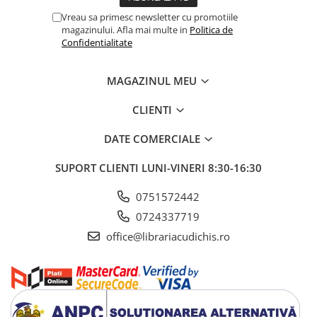
Culori acrilice
Vreau sa primesc newsletter cu promotiile
Culori în ulei
magazinului. Afla mai multe in
Politica de
Pensule
Confidentialitate
Plastilină
Tempera și Guașe
MAGAZINUL MEU
Tăiere și lipire
CLIENTI
Foarfeci
Lipici
DATE COMERCIALE
SUPORT CLIENTI
LUNI-VINERI 8:30-16:30
0751572442
0724337719
office@librariacudichis.ro