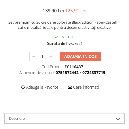
Suporturi și organizatoare de birou
139,90 Lei
125,91 Lei
Caiete și Blocuri
Blocnotesuri
Set premium cu 36 creioane colorate Black Edition Faber-Castell în
Blocuri de desen
cutie metalică, ideale pentru desen și activități creative.
Caiete Biologie
IN STOC
Caiete cu Spirală
Durata de livrare:
1
Caiete Dictando
ADAUGA IN COS
Caiete Geografie
Caiete Matematica
Cod Produs:
FC116437
Caiete Muzică
Ai nevoie de ajutor?
0751572442
/
0724337719
Caiete Studențești
Adauga la Favorite
Cere informatii
Caiete Tip I
Caiete Tip II
Caiete Velin
Vocabulare
Calculatoare
Descriere
Instrumente de scris și desen