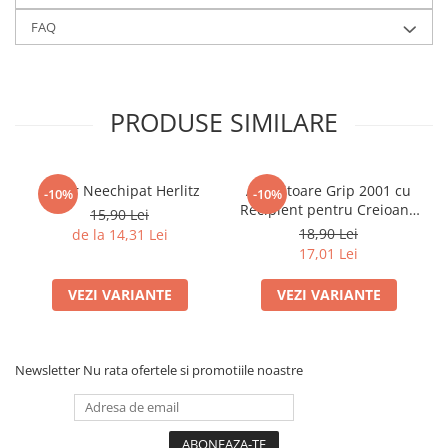
Caiete mecanice
FAQ
Clipboard-uri
Dosare Carton
Dosare Plastic
PRODUSE SIMILARE
Folii de protecție
Mape
Penare
Penar Neechipat Herlitz
Ascuțitoare Grip 2001 cu
-10%
-10%
Recipient pentru Creioane
Penare cu doua compartimente
15,90 Lei
Standard și Jumbo Faber-
18,90 Lei
de la 14,31 Lei
Penare cu trei compartimente
Castell
17,01 Lei
Penare cu un compartiment
Penare echipate
VEZI VARIANTE
VEZI VARIANTE
Penare neechipate
Pictură și desen
Newsletter
Nu rata ofertele si promotiile noastre
Accesorii pentru pictură
Acuarele
Creioane grafit și cărbune