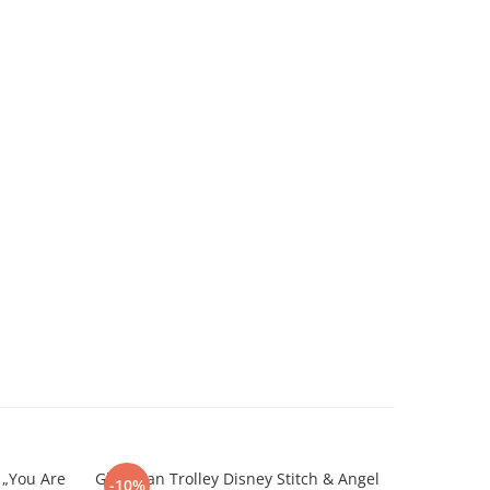
 „You Are
Ghiozdan Trolley Disney Stitch & Angel
Ghiozdan G
-10%
-10%