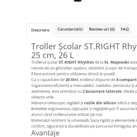
Caiete mecanice
Clipboard-uri
Dosare Carton
Caracteristici
Review-uri
(0)
FAQ
Descriere
Dosare Plastic
Folii de protecție
Troller Școlar ST.RIGHT Rhy
Mape
25 cm, 26 L
Penare
Trollerul școlar
ST.RIGHT Rhythm
de la
St. Majewski
este
Penare cu doua compartimente
nevoie de un ghiozdan spațios, rezistent și ușor de trans
Penare cu trei compartimente
îl face potrivit pentru utilizarea zilnică la școală.
Cu o capacitate de
26 litri
, trollerul dispune de
4 compart
Penare cu un compartiment
organizarea eficientă a manualelor, caietelor, penarului și a
Penare echipate
asemenea, este prevăzut cu
2 buzunare laterale
, ideale 
Penare neechipate
obiecte utile.
Mânerul telescopic reglabil și
roțile din silicon
oferă o dep
Pictură și desen
Bretelele ergonomice, căptușite și reglabile pot fi ascuns
Accesorii pentru pictură
atunci când trollerul este utilizat pe roți.
Materialul rezistent la umezeală, baza rigidă și elementele 
Acuarele
confort, siguranță și durabilitate pe parcursul întregului an
Creioane grafit și cărbune
Avantaje