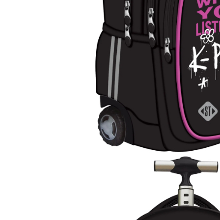
Suporturi și organizatoare de birou
Caiete și Blocuri
Blocnotesuri
Blocuri de desen
Caiete Biologie
Caiete cu Spirală
Caiete Dictando
Caiete Geografie
Caiete Matematica
Caiete Muzică
Caiete Studențești
Caiete Tip I
Caiete Tip II
Caiete Velin
Vocabulare
Calculatoare
Instrumente de scris și desen