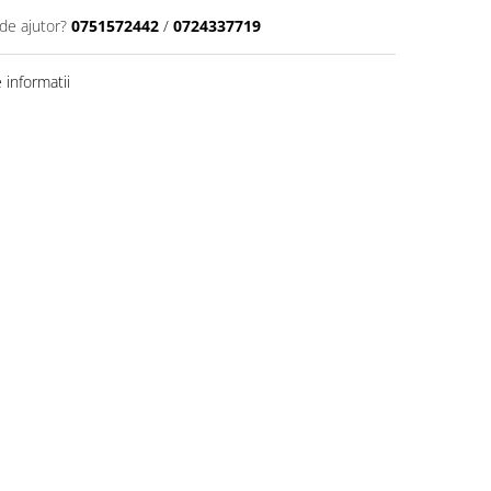
de ajutor?
0751572442
/
0724337719
informatii