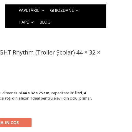
PAPETĂRIE
GHIOZDANE
HAPE
BLOG
GHT Rhythm (Troller Școlar) 44 × 32 ×
cu dimensiuni
44 × 32 × 25 cm
, capacitate
26 litri
,
4
și roți din silicon. Ideal pentru elevii din ciclul primar.
A IN COS