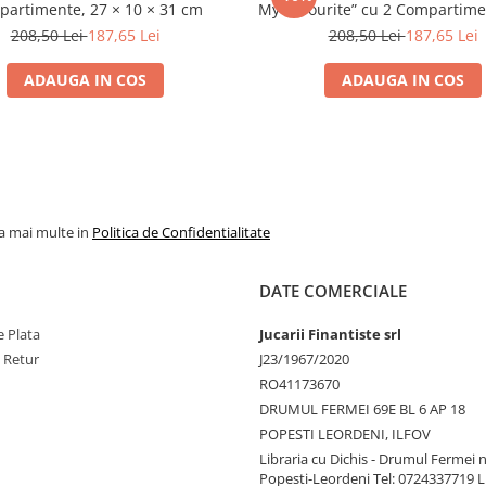
artimente, 27 × 10 × 31 cm
My Favourite” cu 2 Compartime
10 × 31 cm
208,50 Lei
187,65 Lei
208,50 Lei
187,65 Lei
ADAUGA IN COS
ADAUGA IN COS
la mai multe in
Politica de Confidentialitate
DATE COMERCIALE
 Plata
Jucarii Finantiste srl
e Retur
J23/1967/2020
RO41173670
DRUMUL FERMEI 69E BL 6 AP 18
POPESTI LEORDENI, ILFOV
Libraria cu Dichis - Drumul Fermei n
Popesti-Leordeni Tel: 0724337719 L