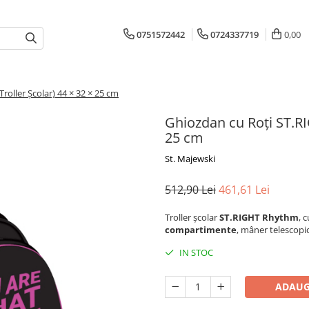
0751572442
0724337719
0,00
oller Școlar) 44 × 32 × 25 cm
Ghiozdan cu Roți ST.RI
25 cm
St. Majewski
512,90 Lei
461,61 Lei
Troller școlar
ST.RIGHT Rhythm
, 
compartimente
, mâner telescopic 
IN STOC
ADAUG