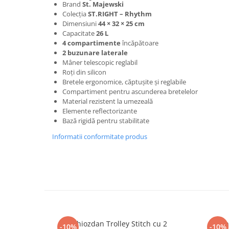
Culori acrilice
Brand
St. Majewski
Colecția
ST.RIGHT – Rhythm
Culori în ulei
Dimensiuni
44 × 32 × 25 cm
Pensule
Capacitate
26 L
Plastilină
4 compartimente
încăpătoare
2 buzunare laterale
Tempera și Guașe
Mâner telescopic reglabil
Tăiere și lipire
Roți din silicon
Bretele ergonomice, căptușite și reglabile
Foarfeci
Compartiment pentru ascunderea bretelelor
Lipici
Material rezistent la umezeală
Elemente reflectorizante
Bază rigidă pentru stabilitate
Informatii conformitate produs
Ghiozdan Trolley Stitch cu 2
Gh
-10%
-10%