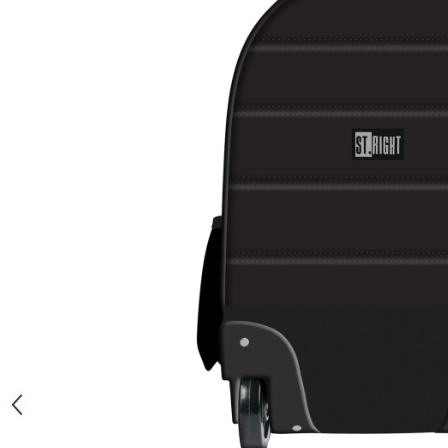
Brush Pen-uri
Carioci
Creioane cerate
Creioane colorate
Creioane mecanice
Linere
Markere
Mine pentru creioane mecanice
Pixuri
Rezerve stilouri
Rollere
Stilouri
Măsurare și trasare
Rigle
Organizare și Arhivare
Accesorii de organizare
Bibliorafturi