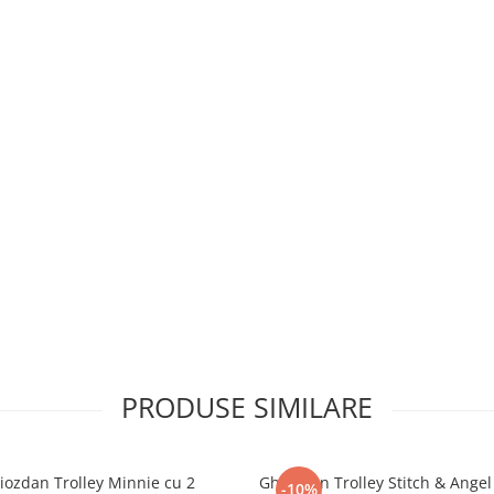
PRODUSE SIMILARE
iozdan Trolley Minnie cu 2
Ghiozdan Trolley Stitch & Angel
-10%