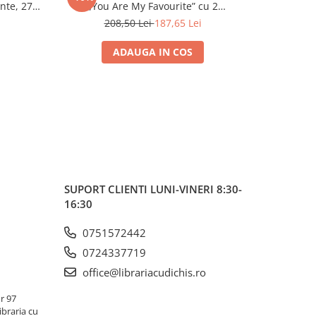
nte, 27 ×
„You Are My Favourite” cu 2
Compartimente, 27 × 10 × 31 cm
208,50 Lei
187,65 Lei
ADAUGA IN COS
SUPORT CLIENTI
LUNI-VINERI 8:30-
16:30
0751572442
0724337719
office@librariacudichis.ro
r 97
ibraria cu