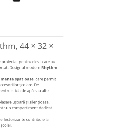
thm, 44 × 32 ×
 proiectat pentru elevii care au
portat. Designul modern
Rhythm
imente spațioase
, care permit
ccesoriilor școlare. De
pentru sticla de apă sau alte
lasare ușoară și silențioasă.
e într-un compartiment dedicat
reflectorizante contribuie la
 școlar.