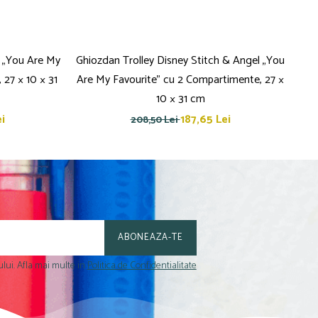
l „You Are My
Ghiozdan Trolley Disney Stitch & Angel „You
Ghi
27 × 10 × 31
Are My Favourite” cu 2 Compartimente, 27 ×
10 × 31 cm
i
187,65 Lei
208,50 Lei
lui. Afla mai multe in
Politica de Confidentialitate