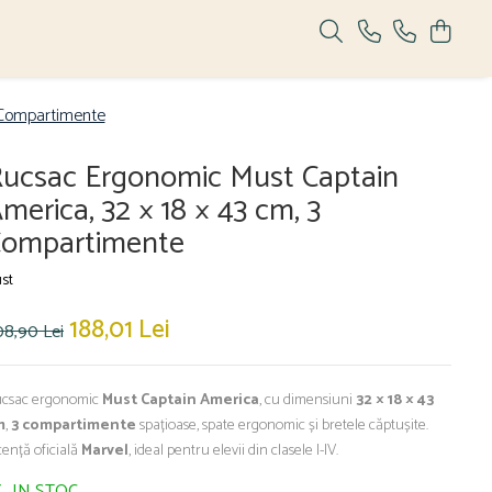
 Compartimente
ucsac Ergonomic Must Captain
merica, 32 × 18 × 43 cm, 3
ompartimente
st
188,01 Lei
08,90 Lei
csac ergonomic
Must Captain America
, cu dimensiuni
32 × 18 × 43
m
,
3 compartimente
spațioase, spate ergonomic și bretele căptușite.
cență oficială
Marvel
, ideal pentru elevii din clasele I-IV.
IN STOC