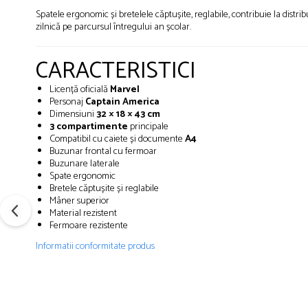
Creioane cerate
Spatele ergonomic și bretelele căptușite, reglabile, contribuie la distri
zilnică pe parcursul întregului an școlar.
Creioane colorate
Creioane mecanice
CARACTERISTICI
Linere
Markere
Licență oficială
Marvel
Personaj
Captain America
Mine pentru creioane mecanice
Dimensiuni
32 × 18 × 43 cm
Pixuri
3 compartimente
principale
Compatibil cu caiete și documente
A4
Rezerve stilouri
Buzunar frontal cu fermoar
Rollere
Buzunare laterale
Stilouri
Spate ergonomic
Bretele căptușite și reglabile
Măsurare și trasare
Mâner superior
Material rezistent
Rigle
Fermoare rezistente
Organizare și Arhivare
Informatii conformitate produs
Accesorii de organizare
Bibliorafturi
Caiete mecanice
Clipboard-uri