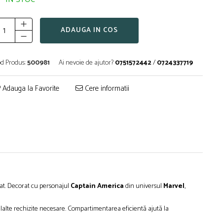
ADAUGA IN COS
d Produs:
500981
Ai nevoie de ajutor?
0751572442
/
0724337719
Adauga la Favorite
Cere informatii
izat. Decorat cu personajul
Captain America
din universul
Marvel
,
lelalte rechizite necesare. Compartimentarea eficientă ajută la