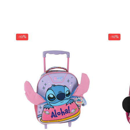
Dosare Carton
Dosare Plastic
Folii de protecție
Mape
-10%
-10%
Penare
Penare cu doua compartimente
Penare cu trei compartimente
Penare cu un compartiment
Penare echipate
Penare neechipate
Pictură și desen
Accesorii pentru pictură
Acuarele
Creioane grafit și cărbune
Culori acrilice
Culori în ulei