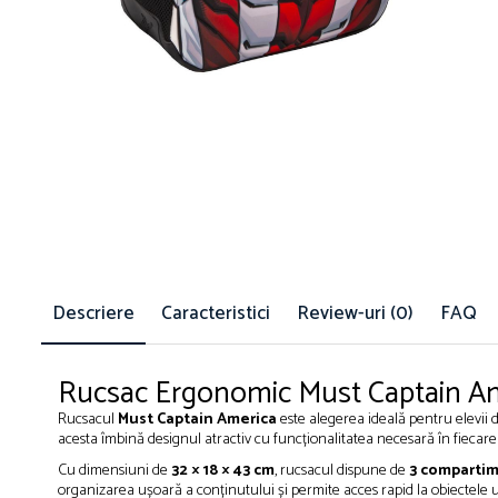
Blocnotesuri
Blocuri de desen
Caiete Biologie
Caiete cu Spirală
Caiete Dictando
Caiete Geografie
Caiete Matematica
Caiete Muzică
Caiete Studențești
Caiete Tip I
Caiete Tip II
Descriere
Caracteristici
Review-uri
(0)
FAQ
Caiete Velin
Vocabulare
Rucsac Ergonomic Must Captain Ame
Calculatoare
Rucsacul
Must Captain America
este alegerea ideală pentru elevii d
Instrumente de scris și desen
acesta îmbină designul atractiv cu funcționalitatea necesară în fiecare 
Brush Pen-uri
Cu dimensiuni de
32 × 18 × 43 cm
, rucsacul dispune de
3 compartim
organizarea ușoară a conținutului și permite acces rapid la obiectele ut
Carioci