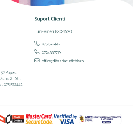
Suport Clienti
Luni-Vineri 8:30-16:30
0751572442
0724337719
office@librariacudichis.ro
 97 Popesti-
chis 2 - Str.
el: 0751572442