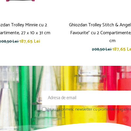
zdan Trolley Minnie cu 2
Ghiozdan Trolley Stitch & Ange
rtimente, 27 × 10 × 31 cm
Favourite” cu 2 Compartimente, 
cm
187,65 Lei
208,50 Lei
187,65 Le
208,50 Lei
Vreau sa primesc newsletter cu promotiile magazinu