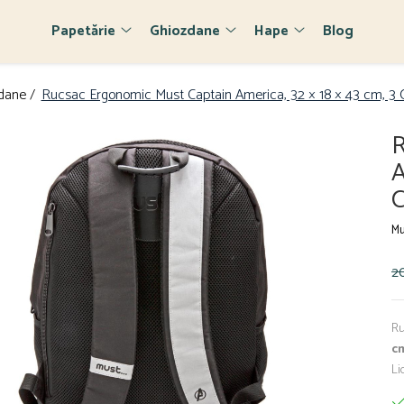
Papetărie
Ghiozdane
Hape
Blog
dane /
Rucsac Ergonomic Must Captain America, 32 × 18 × 43 cm, 3
R
A
C
Mu
2
Ru
c
Li