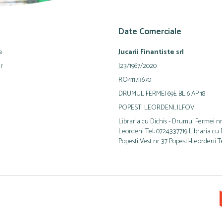
Date Comerciale
a
Jucarii Finantiste srl
ur
J23/1967/2020
RO41173670
DRUMUL FERMEI 69E BL 6 AP 18
POPESTI LEORDENI, ILFOV
Libraria cu Dichis - Drumul Fermei nr
Leordeni Tel: 0724337719 Libraria cu Di
Popesti Vest nr 37 Popesti-Leordeni T