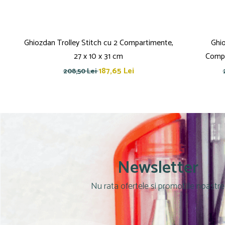
Pensule
Plastilină
Tempera și Guașe
Tăiere și lipire
Ghiozdan Trolley Stitch cu 2 Compartimente,
Ghio
27 x 10 x 31 cm
Compa
Foarfeci
Lipici
187,65 Lei
208,50 Lei
Newsletter
Nu rata ofertele si promotiile noastre